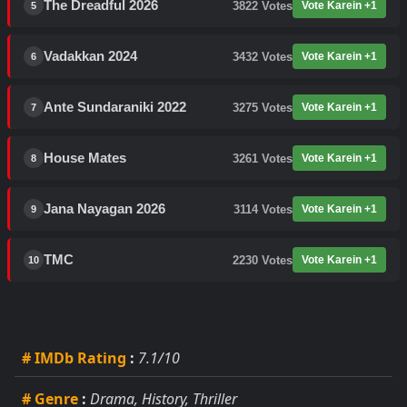
The Dreadful 2026
3822
Votes
Vote Karein +1
5
Vadakkan 2024
3432
Votes
Vote Karein +1
6
Ante Sundaraniki 2022
3275
Votes
Vote Karein +1
7
House Mates
3261
Votes
Vote Karein +1
8
Jana Nayagan 2026
3114
Votes
Vote Karein +1
9
TMC
2230
Votes
Vote Karein +1
10
# IMDb Rating
:
7.1/10
# Genre
:
Drama, History, Thriller