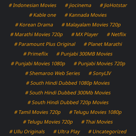
# Indonesian Movies
# jiocinema
# JioHotstar
# Kable one
# Kannada Movies
# Korean Drama
# Malayalam Movies 720p
# Marathi Movies 720p
# MX Player
# Netflix
# Paramount Plus Original
# Planet Marathi
# Primeflix
# Punjabi 300MB Movies
# Punjabi Movies 1080p
# Punjabi Movies 720p
# Shemaroo Web Series
# SonyLIV
# South Hindi Dubbed 1080p Movies
# South Hindi Dubbed 300Mb Movies
# South Hindi Dubbed 720p Movies
# Tamil Movies 720p
# Telugu Movies 1080p
# Telugu Movies 720p
# Thai Movies
# Ullu Originals
# Ultra Play
# Uncategorized