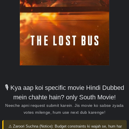
🎙️ Kya aap koi specific movie Hindi Dubbed
mein chahte hain? only South Movie!
Neeche apni request submit karein. Jis movie ko sabse zyada
votes milenge, hum use next dub karenge!
⚠️ Zaroori Suchna (Notice):
Budget constraints ki wajah se, hum har