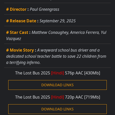
# Director
:
Paul Greengrass
# Release Date
:
September 29, 2025
# Star Cast
:
Matthew Conaughey, America Ferrera, Yul
Vazquez
# Movie Story
:
A wayward school bus driver and a
dedicated school teacher battle to save 22 children from
a terrifying inferno.
The Lost Bus 2025
[Hindi]
576
p AAC [430
Mb]
DOWNLOAD LINKS
The Lost Bus 2025
[Hindi]
720p AAC
[719Mb]
DOWNLOAD LINKS