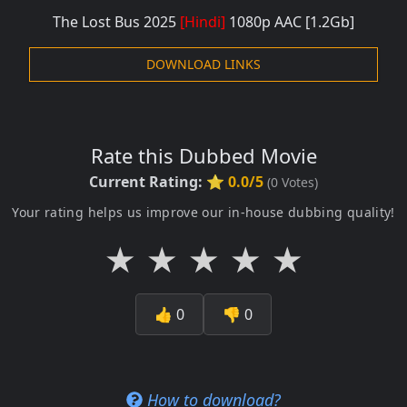
The Lost Bus 2025
[Hindi]
108
0p AAC
[1.2Gb]
DOWNLOAD LINKS
Rate this Dubbed Movie
Current Rating:
⭐ 0.0/5
(
0
Votes)
Your rating helps us improve our in-house dubbing quality!
★
★
★
★
★
👍
0
👎
0
How to download?