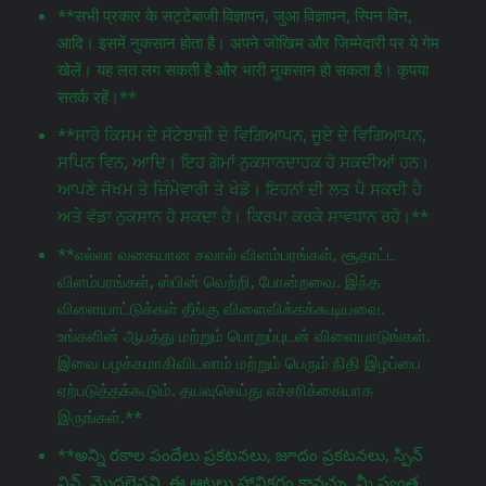
**सभी प्रकार के सट्टेबाजी विज्ञापन, जुआ विज्ञापन, स्पिन विन,
आदि। इसमें नुकसान होता है। अपने जोखिम और जिम्मेदारी पर ये गेम
खेलें। यह लत लग सकती है और भारी नुकसान हो सकता है। कृपया
सतर्क रहें।**
**ਸਾਰੇ ਕਿਸਮ ਦੇ ਸੱਟੇਬਾਜ਼ੀ ਦੇ ਵਿਗਿਆਪਨ, ਜੂਏ ਦੇ ਵਿਗਿਆਪਨ,
ਸਪਿਨ ਵਿਨ, ਆਦਿ। ਇਹ ਗੇਮਾਂ ਨੁਕਸਾਨਦਾਹਕ ਹੋ ਸਕਦੀਆਂ ਹਨ।
ਆਪਣੇ ਜੋਖਮ ਤੇ ਜ਼ਿੰਮੇਵਾਰੀ ਤੇ ਖੇਡੋ। ਇਹਨਾਂ ਦੀ ਲਤ ਪੈ ਸਕਦੀ ਹੈ
ਅਤੇ ਵੱਡਾ ਨੁਕਸਾਨ ਹੋ ਸਕਦਾ ਹੈ। ਕਿਰਪਾ ਕਰਕੇ ਸਾਵਧਾਨ ਰਹੋ।**
**எல்லா வகையான சவால் விளம்பரங்கள், சூதாட்ட
விளம்பரங்கள், ஸ்பின் வெற்றி, போன்றவை. இந்த
விளையாட்டுக்கள் தீங்கு விளைவிக்கக்கூடியவை.
உங்களின் ஆபத்து மற்றும் பொறுப்புடன் விளையாடுங்கள்.
இவை பழக்கமாகிவிடலாம் மற்றும் பெரும் நிதி இழப்பை
ஏற்படுத்தக்கூடும். தயவுசெய்து எச்சரிக்கையாக
இருங்கள்.**
**అన్ని రకాల పందేలు ప్రకటనలు, జూదం ప్రకటనలు, స్పిన్
విన్, మొదలైనవి. ఈ ఆటలు హానికరం కావచ్చు. మీ స్వంత