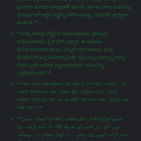
ప్రమాదం మరియు బాధ్యతతో ఆడండి. ఇవి అలవాటు పడవచ్చు
మరియు భారీ ఆర్థిక నష్టాన్ని కలిగించవచ్చు. దయచేసి జాగ్రತ್ತగా
ఉండండి.**
**ಎಲ್ಲಾ ರೀತಿಯ ಬೆಟ್ಟಿಂಗ್ ಜಾಹೀರಾತುಗಳು, జూಜಾಟ
ಜಾಹೀರಾತುಗಳು, ಸ್ಪಿನ್ ವಿನ್, ಇತ್ಯಾದಿ. ಈ ಆಟಗಳು
ಹಾನಿಕಾರಕವಾಗಿರಬಹುದು. ನಿಮ್ಮದೇ ಆದ ಅಪಾಯ ಮತ್ತು
ಹೊಣೆಗಾರಿಕೆಯಲ್ಲಿ ಆಟಗಳನ್ನು ಆಡಿ. ಇವು ಅಭ್ಯಾಸವಾಯ್ತು ಅಂದ್ರೆ,
ನಿಮಗೆ ಭಾರೀ ಆರ್ಥಿಕ ನಷ್ಟವಾಗಬಹುದು. ದಯವಿಟ್ಟು
ಎಚ್ಚರಿಕೆಯಿಂದಿರಿ.**
**সকল প্রকার বাজির বিজ্ঞাপন, জুয়া বিজ্ঞাপন, স্পিন উইন, ইত্যাদি। এই
গেমগুলি ক্ষতিকর হতে পারে। নিজস্ব ঝুঁকি ও দায়িত্বে খেলুন। এগুলি
অভ্যাসে পরিণত হতে পারে এবং বড় আর্থিক ক্ষতি করতে পারে। অনুগ্রহ করে
সতর্ক থাকুন।**
**جميع أنواع إعلانات المراهنات، إعلانات القمار، سبين
وين، إلخ. ,ہر قسم کی شرط لگانے کے اشتہارات، جوا
اشتہارات، اسپن ون، وغیرہ۔ یہ کھیل نقصان دہ ہوسکتے