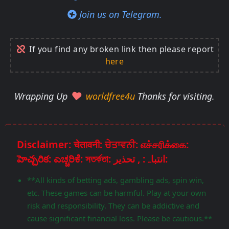
Join us on Telegram.
If you find any broken link then please report
here
Wrapping Up
worldfree4u
Thanks for visiting.
Disclaimer: चेतावनी: ਚੇਤਾਵਨੀ: எச்சரிக்கை:
హెచ్చరిక: ಎಚ್ಚರಿಕೆ: সতর্কতা: انتباہ: , تحذير:
**All kinds of betting ads, gambling ads, spin win,
etc. These games can be harmful. Play at your own
risk and responsibility. They can be addictive and
cause significant financial loss. Please be cautious.**