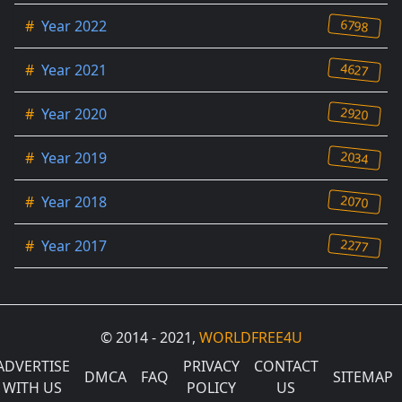
6798
#
Year 2022
4627
#
Year 2021
2920
#
Year 2020
2034
#
Year 2019
2070
#
Year 2018
2277
#
Year 2017
© 2014 - 2021,
WORLDFREE4U
ADVERTISE
PRIVACY
CONTACT
DMCA
FAQ
SITEMAP
WITH US
POLICY
US