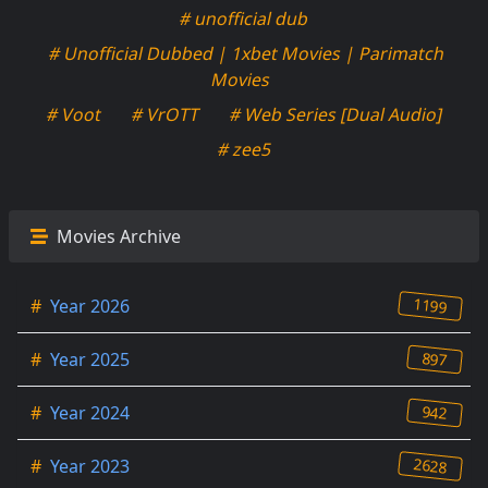
# unofficial dub
# Unofficial Dubbed | 1xbet Movies | Parimatch
Movies
# Voot
# VrOTT
# Web Series [Dual Audio]
# zee5
Movies Archive
1199
#
Year 2026
897
#
Year 2025
942
#
Year 2024
2628
#
Year 2023