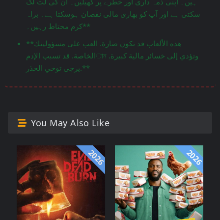
ہیں۔ اپنی ذمہ داری اور خطرے پر کھیلیں۔ ان کی لت لگ
سکتی ہے اور آپ کو بھاری مالی نقصان ہوسکتا ہے۔ براہ
کرم محتاط رہیں۔**
**هذه الألعاب قد تكون ضارة. العب على مسؤوليتك
الخاصة. قد تسبب الإدمান وتؤدي إلى خسائر مالية كبيرة.
يرجى توخي الحذر.**
You May Also Like
2026
2026