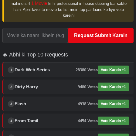
1 Movie
mahine sirf
ki hi professional in-house dubbing kar sakte
hain. Apni favorite movie ko list mein top par laane ke liye vote
karein!
Request Submit Karein
🔥 Abhi ki Top 10 Requests
Dark Web Series
28380
Votes
Vote Karein +1
1
Dirty Harry
9480
Votes
Vote Karein +1
2
Flash
4938
Votes
Vote Karein +1
3
From Tamil
4454
Votes
Vote Karein +1
4