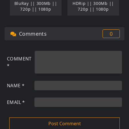
BluRay || 300Mb ||
HDRip || 300Mb ||
720p || 1080p
720p || 1080p
Comments
0
COMMENT
*
NAME
*
EMAIL
*