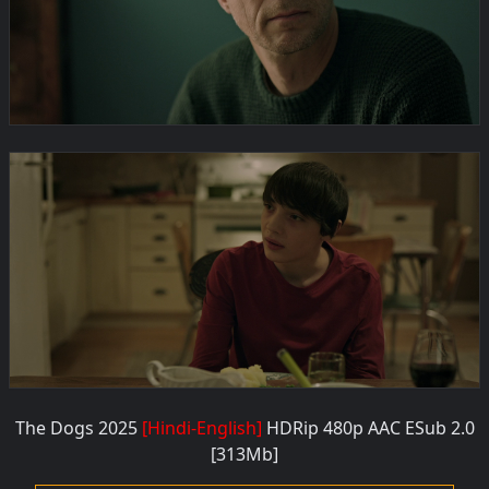
The Dogs 2025
[Hindi-English]
HDRip 480
p AAC ESub 2.0
[313M
b]