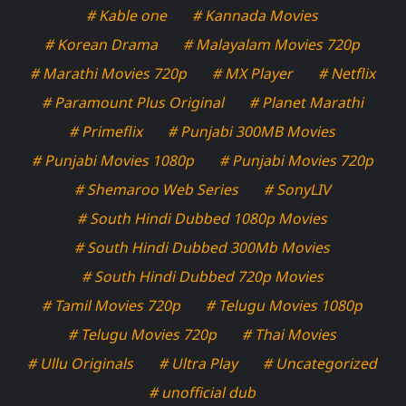
# Kable one
# Kannada Movies
# Korean Drama
# Malayalam Movies 720p
# Marathi Movies 720p
# MX Player
# Netflix
# Paramount Plus Original
# Planet Marathi
# Primeflix
# Punjabi 300MB Movies
# Punjabi Movies 1080p
# Punjabi Movies 720p
# Shemaroo Web Series
# SonyLIV
# South Hindi Dubbed 1080p Movies
# South Hindi Dubbed 300Mb Movies
# South Hindi Dubbed 720p Movies
# Tamil Movies 720p
# Telugu Movies 1080p
# Telugu Movies 720p
# Thai Movies
# Ullu Originals
# Ultra Play
# Uncategorized
# unofficial dub