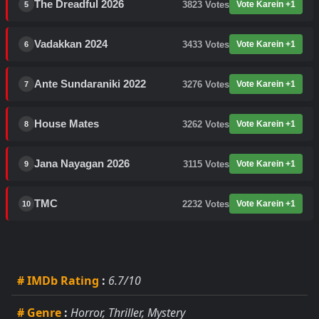
The Dreadful 2026
3823
Votes
Vote Karein +1
5
Vadakkan 2024
3433
Votes
Vote Karein +1
6
Ante Sundaraniki 2022
3276
Votes
Vote Karein +1
7
House Mates
3262
Votes
Vote Karein +1
8
Jana Nayagan 2026
3115
Votes
Vote Karein +1
9
TMC
2232
Votes
Vote Karein +1
10
# IMDb Rating
:
6.7/10
# Genre
:
Horror, Thriller, Mystery