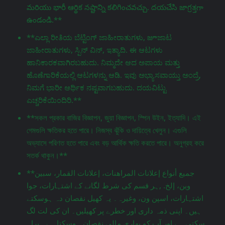
మరియు భారీ ఆర్థిక నష్టాన్ని కలిగించవచ్చు. దయచేసి జాగ్రತ್ತగా
ఉండండి.**
**ಎಲ್ಲಾ ರೀತಿಯ ಬೆಟ್ಟಿಂಗ್ ಜಾಹೀರಾತುಗಳು, జూಜಾಟ
ಜಾಹೀರಾತುಗಳು, ಸ್ಪಿನ್ ವಿನ್, ಇತ್ಯಾದಿ. ಈ ಆಟಗಳು
ಹಾನಿಕಾರಕವಾಗಿರಬಹುದು. ನಿಮ್ಮದೇ ಆದ ಅಪಾಯ ಮತ್ತು
ಹೊಣೆಗಾರಿಕೆಯಲ್ಲಿ ಆಟಗಳನ್ನು ಆಡಿ. ಇವು ಅಭ್ಯಾಸವಾಯ್ತು ಅಂದ್ರೆ,
ನಿಮಗೆ ಭಾರೀ ಆರ್ಥಿಕ ನಷ್ಟವಾಗಬಹುದು. ದಯವಿಟ್ಟು
ಎಚ್ಚರಿಕೆಯಿಂದಿರಿ.**
**সকল প্রকার বাজির বিজ্ঞাপন, জুয়া বিজ্ঞাপন, স্পিন উইন, ইত্যাদি। এই
গেমগুলি ক্ষতিকর হতে পারে। নিজস্ব ঝুঁকি ও দায়িত্বে খেলুন। এগুলি
অভ্যাসে পরিণত হতে পারে এবং বড় আর্থিক ক্ষতি করতে পারে। অনুগ্রহ করে
সতর্ক থাকুন।**
**جميع أنواع إعلانات المراهنات، إعلانات القمار، سبين
وين، إلخ. ,ہر قسم کی شرط لگانے کے اشتہارات، جوا
اشتہارات، اسپن ون، وغیرہ۔ یہ کھیل نقصان دہ ہوسکتے
ہیں۔ اپنی ذمہ داری اور خطرے پر کھیلیں۔ ان کی لت لگ
سکتی ہے اور آپ کو بھاری مالی نقصان ہوسکتا ہے۔ براہ