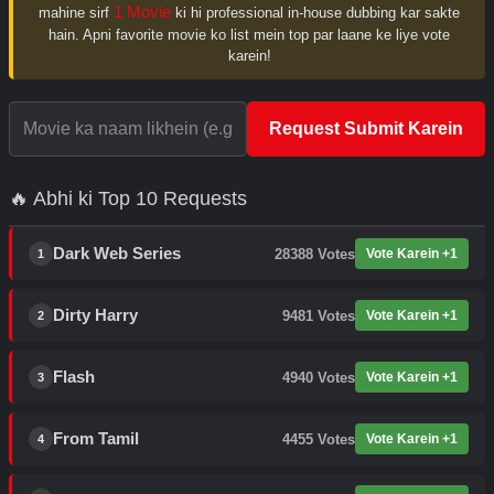
1 Movie
mahine sirf
ki hi professional in-house dubbing kar sakte
hain. Apni favorite movie ko list mein top par laane ke liye vote
karein!
Request Submit Karein
🔥 Abhi ki Top 10 Requests
Dark Web Series
28388
Votes
Vote Karein +1
1
Dirty Harry
9481
Votes
Vote Karein +1
2
Flash
4940
Votes
Vote Karein +1
3
From Tamil
4455
Votes
Vote Karein +1
4