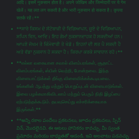
आदि। इसमें नुकसान होता है। अपने जोखिम और जिम्मेदारी पर ये गेम
खेलें। यह लत लग सकती है और भारी नुकसान हो सकता है। कृपया
सतर्क रहें।**
**ਸਾਰੇ ਕਿਸਮ ਦੇ ਸੱਟੇਬਾਜ਼ੀ ਦੇ ਵਿਗਿਆਪਨ, ਜੂਏ ਦੇ ਵਿਗਿਆਪਨ,
ਸਪਿਨ ਵਿਨ, ਆਦਿ। ਇਹ ਗੇਮਾਂ ਨੁਕਸਾਨਦਾਹਕ ਹੋ ਸਕਦੀਆਂ ਹਨ।
ਆਪਣੇ ਜੋਖਮ ਤੇ ਜ਼ਿੰਮੇਵਾਰੀ ਤੇ ਖੇਡੋ। ਇਹਨਾਂ ਦੀ ਲਤ ਪੈ ਸਕਦੀ ਹੈ
ਅਤੇ ਵੱਡਾ ਨੁਕਸਾਨ ਹੋ ਸਕਦਾ ਹੈ। ਕਿਰਪਾ ਕਰਕੇ ਸਾਵਧਾਨ ਰਹੋ।**
**எல்லா வகையான சவால் விளம்பரங்கள், சூதாட்ட
விளம்பரங்கள், ஸ்பின் வெற்றி, போன்றவை. இந்த
விளையாட்டுக்கள் தீங்கு விளைவிக்கக்கூடியவை.
உங்களின் ஆபத்து மற்றும் பொறுப்புடன் விளையாடுங்கள்.
இவை பழக்கமாகிவிடலாம் மற்றும் பெரும் நிதி இழப்பை
ஏற்படுத்தக்கூடும். தயவுசெய்து எச்சரிக்கையாக
இருங்கள்.**
**అన్ని రకాల పందేలు ప్రకటనలు, జూదం ప్రకటనలు, స్పిన్
విన్, మొదలైనవి. ఈ ఆటలు హానికరం కావచ్చు. మీ స్వంత
ప్రమాదం మరియు బాధ్యతతో ఆడండి. ఇవి అలవాటు పడవచ్చు