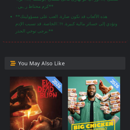
کرم محتاط رہیں۔**
**هذه الألعاب قد تكون ضارة. العب على مسؤوليتك
الخاصة. قد تسبب الإدمান وتؤدي إلى خسائر مالية كبيرة.
يرجى توخي الحذر.**
You May Also Like
2026
2026