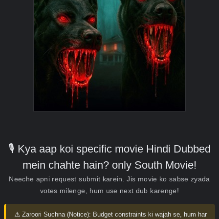
🎙️ Kya aap koi specific movie Hindi Dubbed
mein chahte hain? only South Movie!
Neeche apni request submit karein. Jis movie ko sabse zyada
votes milenge, hum use next dub karenge!
⚠️ Zaroori Suchna (Notice):
Budget constraints ki wajah se, hum har