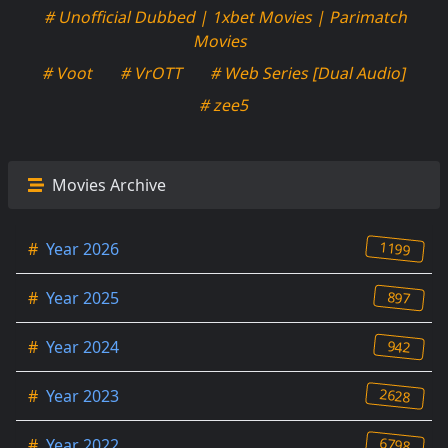
# Unofficial Dubbed | 1xbet Movies | Parimatch
Movies
# Voot
# VrOTT
# Web Series [Dual Audio]
# zee5
Movies Archive
1199
#
Year 2026
897
#
Year 2025
942
#
Year 2024
2628
#
Year 2023
6798
#
Year 2022