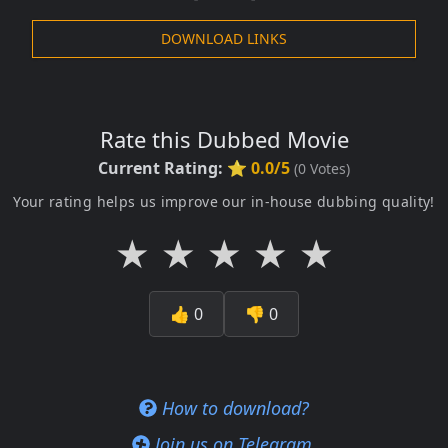
DOWNLOAD LINKS
Rate this Dubbed Movie
Current Rating:
⭐ 0.0/5
(
0
Votes)
Your rating helps us improve our in-house dubbing quality!
★
★
★
★
★
👍
0
👎
0
How to download?
Join us on Telegram.