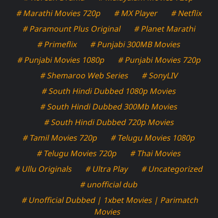
# Marathi Movies 720p
# MX Player
# Netflix
# Paramount Plus Original
# Planet Marathi
# Primeflix
# Punjabi 300MB Movies
# Punjabi Movies 1080p
# Punjabi Movies 720p
# Shemaroo Web Series
# SonyLIV
# South Hindi Dubbed 1080p Movies
# South Hindi Dubbed 300Mb Movies
# South Hindi Dubbed 720p Movies
# Tamil Movies 720p
# Telugu Movies 1080p
# Telugu Movies 720p
# Thai Movies
# Ullu Originals
# Ultra Play
# Uncategorized
# unofficial dub
# Unofficial Dubbed | 1xbet Movies | Parimatch
Movies