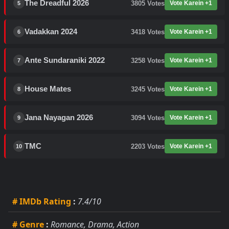
The Dreadful 2026
3805
Votes
Vote Karein +1
5
Vadakkan 2024
3418
Votes
Vote Karein +1
6
Ante Sundaraniki 2022
3258
Votes
Vote Karein +1
7
House Mates
3245
Votes
Vote Karein +1
8
Jana Nayagan 2026
3094
Votes
Vote Karein +1
9
TMC
2203
Votes
Vote Karein +1
10
# IMDb Rating
:
7.4/10
# Genre
:
Romance, Drama, Action