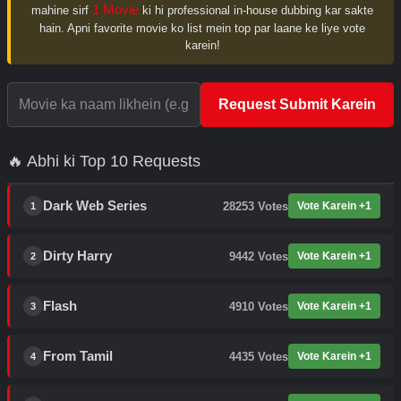
1 Movie
mahine sirf
ki hi professional in-house dubbing kar sakte
hain. Apni favorite movie ko list mein top par laane ke liye vote
karein!
Request Submit Karein
🔥 Abhi ki Top 10 Requests
Dark Web Series
28253
Votes
Vote Karein +1
1
Dirty Harry
9442
Votes
Vote Karein +1
2
Flash
4910
Votes
Vote Karein +1
3
From Tamil
4435
Votes
Vote Karein +1
4