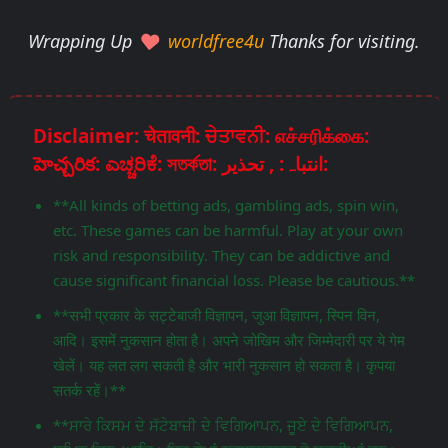
Wrapping Up
worldfree4u
Thanks for visiting.
Disclaimer: चेतावनी: ਚੇਤਾਵਨੀ: எச்சரிக்கை:
హెచ్చరిక: ಎಚ್ಚರಿಕೆ: সতর্কতা: انتباہ: , تحذير:
**All kinds of betting ads, gambling ads, spin win,
etc. These games can be harmful. Play at your own
risk and responsibility. They can be addictive and
cause significant financial loss. Please be cautious.**
**सभी प्रकार के सट्टेबाजी विज्ञापन, जुआ विज्ञापन, स्पिन विन,
आदि। इसमें नुकसान होता है। अपने जोखिम और जिम्मेदारी पर ये गेम
खेलें। यह लत लग सकती है और भारी नुकसान हो सकता है। कृपया
सतर्क रहें।**
**ਸਾਰੇ ਕਿਸਮ ਦੇ ਸੱਟੇਬਾਜ਼ੀ ਦੇ ਵਿਗਿਆਪਨ, ਜੂਏ ਦੇ ਵਿਗਿਆਪਨ,