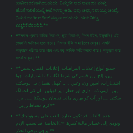
ಹಾನಿಕಾರಕವಾಗಿರಬಹುದು. ನಿಮ್ಮದೇ ಆದ ಅಪಾಯ ಮತ್ತು
ಹೊಣೆಗಾರಿಕೆಯಲ್ಲಿ ಆಟಗಳನ್ನು ಆಡಿ. ಇವು ಅಭ್ಯಾಸವಾಯ್ತು ಅಂದ್ರೆ,
ನಿಮಗೆ ಭಾರೀ ಆರ್ಥಿಕ ನಷ್ಟವಾಗಬಹುದು. ದಯವಿಟ್ಟು
ಎಚ್ಚರಿಕೆಯಿಂದಿರಿ.**
**সকল প্রকার বাজির বিজ্ঞাপন, জুয়া বিজ্ঞাপন, স্পিন উইন, ইত্যাদি। এই
গেমগুলি ক্ষতিকর হতে পারে। নিজস্ব ঝুঁকি ও দায়িত্বে খেলুন। এগুলি
অভ্যাসে পরিণত হতে পারে এবং বড় আর্থিক ক্ষতি করতে পারে। অনুগ্রহ করে
সতর্ক থাকুন।**
**جميع أنواع إعلانات المراهنات، إعلانات القمار، سبين
وين، إلخ. ,ہر قسم کی شرط لگانے کے اشتہارات، جوا
اشتہارات، اسپن ون، وغیرہ۔ یہ کھیل نقصان دہ ہوسکتے
ہیں۔ اپنی ذمہ داری اور خطرے پر کھیلیں۔ ان کی لت لگ
سکتی ہے اور آپ کو بھاری مالی نقصان ہوسکتا ہے۔ براہ
کرم محتاط رہیں۔**
**هذه الألعاب قد تكون ضارة. العب على مسؤوليتك
الخاصة. قد تسبب الإدمান وتؤدي إلى خسائر مالية كبيرة.
يرجى توخي الحذر.**