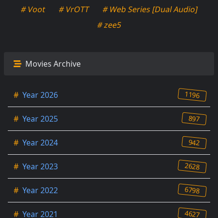
# Voot
# VrOTT
# Web Series [Dual Audio]
# zee5
Movies Archive
1196
#
Year 2026
897
#
Year 2025
942
#
Year 2024
2628
#
Year 2023
6798
#
Year 2022
4627
#
Year 2021