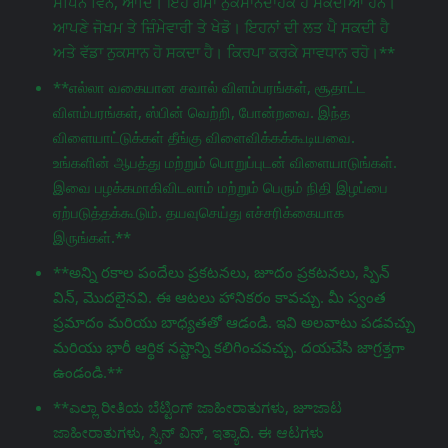
ਸਪਿਨ ਵਿਨ, ਆਦਿ। ਇਹ ਗੇਮਾਂ ਨੁਕਸਾਨਦਾਹਕ ਹੋ ਸਕਦੀਆਂ ਹਨ।
ਆਪਣੇ ਜੋਖਮ ਤੇ ਜ਼ਿੰਮੇਵਾਰੀ ਤੇ ਖੇਡੋ। ਇਹਨਾਂ ਦੀ ਲਤ ਪੈ ਸਕਦੀ ਹੈ
ਅਤੇ ਵੱਡਾ ਨੁਕਸਾਨ ਹੋ ਸਕਦਾ ਹੈ। ਕਿਰਪਾ ਕਰਕੇ ਸਾਵਧਾਨ ਰਹੋ।**
**எல்லா வகையான சவால் விளம்பரங்கள், சூதாட்ட
விளம்பரங்கள், ஸ்பின் வெற்றி, போன்றவை. இந்த
விளையாட்டுக்கள் தீங்கு விளைவிக்கக்கூடியவை.
உங்களின் ஆபத்து மற்றும் பொறுப்புடன் விளையாடுங்கள்.
இவை பழக்கமாகிவிடலாம் மற்றும் பெரும் நிதி இழப்பை
ஏற்படுத்தக்கூடும். தயவுசெய்து எச்சரிக்கையாக
இருங்கள்.**
**అన్ని రకాల పందేలు ప్రకటనలు, జూదం ప్రకటనలు, స్పిన్
విన్, మొదలైనవి. ఈ ఆటలు హానికరం కావచ్చు. మీ స్వంత
ప్రమాదం మరియు బాధ్యతతో ఆడండి. ఇవి అలవాటు పడవచ్చు
మరియు భారీ ఆర్థిక నష్టాన్ని కలిగించవచ్చు. దయచేసి జాగ్రತ್ತగా
ఉండండి.**
**ಎಲ್ಲಾ ರೀತಿಯ ಬೆಟ್ಟಿಂಗ್ ಜಾಹೀರಾತುಗಳು, జూಜಾಟ
ಜಾಹೀರಾತುಗಳು, ಸ್ಪಿನ್ ವಿನ್, ಇತ್ಯಾದಿ. ಈ ಆಟಗಳು