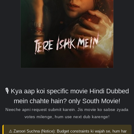
🎙️ Kya aap koi specific movie Hindi Dubbed
mein chahte hain? only South Movie!
Neeche apni request submit karein. Jis movie ko sabse zyada
votes milenge, hum use next dub karenge!
⚠️ Zaroori Suchna (Notice):
Budget constraints ki wajah se, hum har