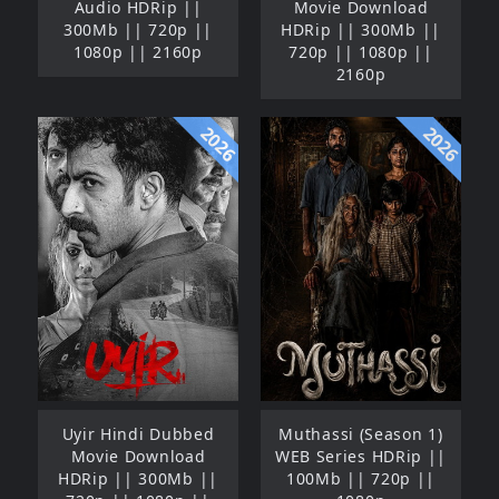
Audio HDRip ||
Movie Download
300Mb || 720p ||
HDRip || 300Mb ||
1080p || 2160p
720p || 1080p ||
2160p
2026
2026
Uyir Hindi Dubbed
Muthassi (Season 1)
Movie Download
WEB Series HDRip ||
HDRip || 300Mb ||
100Mb || 720p ||