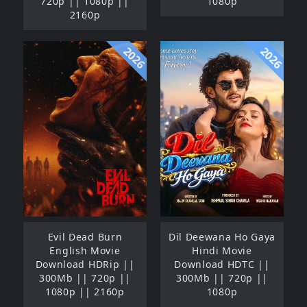
720p || 1080p ||
1080p
2160p
2026
2026
Evil Dead Burn
Dil Deewana Ho Gaya
English Movie
Hindi Movie
Download HDRip ||
Download HDTC ||
300Mb || 720p ||
300Mb || 720p ||
1080p || 2160p
1080p