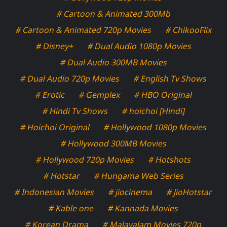
# Cartoon & Animated 300Mb
# Cartoon & Animated 720p Movies
# ChikooFlix
# Disney+
# Dual Audio 1080p Movies
# Dual Audio 300MB Movies
# Dual Audio 720p Movies
# English Tv Shows
# Erotic
# Gemplex
# HBO Original
# Hindi Tv Shows
# hoichoi [Hindi]
# Hoichoi Original
# Hollywood 1080p Movies
# Hollywood 300MB Movies
# Hollywood 720p Movies
# Hotshots
# Hotstar
# Hungama Web Series
# Indonesian Movies
# jiocinema
# JioHotstar
# Kable one
# Kannada Movies
# Korean Drama
# Malayalam Movies 720p