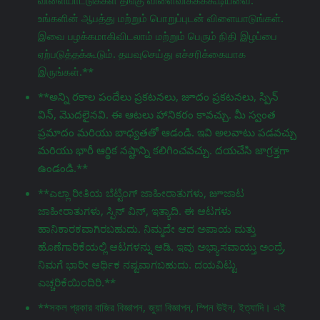
விளையாட்டுக்கள் தீங்கு விளைவிக்கக்கூடியவை.
உங்களின் ஆபத்து மற்றும் பொறுப்புடன் விளையாடுங்கள்.
இவை பழக்கமாகிவிடலாம் மற்றும் பெரும் நிதி இழப்பை
ஏற்படுத்தக்கூடும். தயவுசெய்து எச்சரிக்கையாக
இருங்கள்.**
**అన్ని రకాల పందేలు ప్రకటనలు, జూదం ప్రకటనలు, స్పిన్
విన్, మొదలైనవి. ఈ ఆటలు హానికరం కావచ్చు. మీ స్వంత
ప్రమాదం మరియు బాధ్యతతో ఆడండి. ఇవి అలవాటు పడవచ్చు
మరియు భారీ ఆర్థిక నష్టాన్ని కలిగించవచ్చు. దయచేసి జాగ్రತ್ತగా
ఉండండి.**
**ಎಲ್ಲಾ ರೀತಿಯ ಬೆಟ್ಟಿಂಗ್ ಜಾಹೀರಾತುಗಳು, జూಜಾಟ
ಜಾಹೀರಾತುಗಳು, ಸ್ಪಿನ್ ವಿನ್, ಇತ್ಯಾದಿ. ಈ ಆಟಗಳು
ಹಾನಿಕಾರಕವಾಗಿರಬಹುದು. ನಿಮ್ಮದೇ ಆದ ಅಪಾಯ ಮತ್ತು
ಹೊಣೆಗಾರಿಕೆಯಲ್ಲಿ ಆಟಗಳನ್ನು ಆಡಿ. ಇವು ಅಭ್ಯಾಸವಾಯ್ತು ಅಂದ್ರೆ,
ನಿಮಗೆ ಭಾರೀ ಆರ್ಥಿಕ ನಷ್ಟವಾಗಬಹುದು. ದಯವಿಟ್ಟು
ಎಚ್ಚರಿಕೆಯಿಂದಿರಿ.**
**সকল প্রকার বাজির বিজ্ঞাপন, জুয়া বিজ্ঞাপন, স্পিন উইন, ইত্যাদি। এই