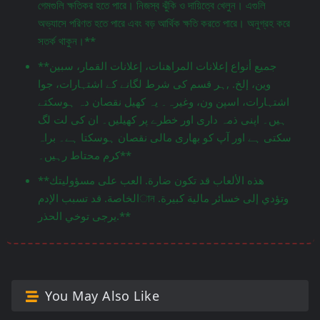
গেমগুলি ক্ষতিকর হতে পারে। নিজস্ব ঝুঁকি ও দায়িত্বে খেলুন। এগুলি
অভ্যাসে পরিণত হতে পারে এবং বড় আর্থিক ক্ষতি করতে পারে। অনুগ্রহ করে
সতর্ক থাকুন।**
**جميع أنواع إعلانات المراهنات، إعلانات القمار، سبين
وين، إلخ. ,ہر قسم کی شرط لگانے کے اشتہارات، جوا
اشتہارات، اسپن ون، وغیرہ۔ یہ کھیل نقصان دہ ہوسکتے
ہیں۔ اپنی ذمہ داری اور خطرے پر کھیلیں۔ ان کی لت لگ
سکتی ہے اور آپ کو بھاری مالی نقصان ہوسکتا ہے۔ براہ
کرم محتاط رہیں۔**
**هذه الألعاب قد تكون ضارة. العب على مسؤوليتك
الخاصة. قد تسبب الإدمান وتؤدي إلى خسائر مالية كبيرة.
يرجى توخي الحذر.**
You May Also Like