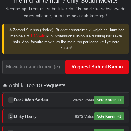
mein chahte hain? only South Movie!
Neeche apni request submit karein. Jis movie ko sabse zyada
votes milenge, hum use next dub karenge!
⚠️ Zaroori Suchna (Notice):
Budget constraints ki wajah se, hum har
1 Movie
mahine sirf
ki hi professional in-house dubbing kar sakte
hain. Apni favorite movie ko list mein top par laane ke liye vote
karein!
Request Submit Karein
🔥 Abhi ki Top 10 Requests
Dark Web Series
28752
Votes
Vote Karein +1
1
Dirty Harry
9575
Votes
Vote Karein +1
2