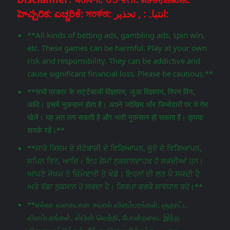
హెచ్చరిక: ಎಚ್ಚರಿಕೆ: সতর্কতা: انتباہ: , تحذير:
**All kinds of betting ads, gambling ads, spin win,
etc. These games can be harmful. Play at your own
risk and responsibility. They can be addictive and
cause significant financial loss. Please be cautious.**
**सभी प्रकार के सट्टेबाजी विज्ञापन, जुआ विज्ञापन, स्पिन विन,
आदि। इसमें नुकसान होता है। अपने जोखिम और जिम्मेदारी पर ये गेम
खेलें। यह लत लग सकती है और भारी नुकसान हो सकता है। कृपया
सतर्क रहें।**
**ਸਾਰੇ ਕਿਸਮ ਦੇ ਸੱਟੇਬਾਜ਼ੀ ਦੇ ਵਿਗਿਆਪਨ, ਜੂਏ ਦੇ ਵਿਗਿਆਪਨ,
ਸਪਿਨ ਵਿਨ, ਆਦਿ। ਇਹ ਗੇਮਾਂ ਨੁਕਸਾਨਦਾਹਕ ਹੋ ਸਕਦੀਆਂ ਹਨ।
ਆਪਣੇ ਜੋਖਮ ਤੇ ਜ਼ਿੰਮੇਵਾਰੀ ਤੇ ਖੇਡੋ। ਇਹਨਾਂ ਦੀ ਲਤ ਪੈ ਸਕਦੀ ਹੈ
ਅਤੇ ਵੱਡਾ ਨੁਕਸਾਨ ਹੋ ਸਕਦਾ ਹੈ। ਕਿਰਪਾ ਕਰਕੇ ਸਾਵਧਾਨ ਰਹੋ।**
**எல்லா வகையான சவால் விளம்பரங்கள், சூதாட்ட
விளம்பரங்கள், ஸ்பின் வெற்றி, போன்றவை. இந்த