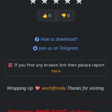
★
★
★
★
★
👍
0
👎
0
How to download?
Join us on Telegram.
If you find any broken link then please report
here
Wrapping Up
worldfree4u
Thanks for visiting.
Disclaimer: चेतावनी: ਚੇਤਾਵਨੀ: எச்சரிக்கை: