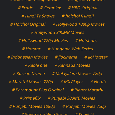
# Erotic
# Gemplex
# HBO Original
# Hindi Tv Shows
# hoichoi [Hindi]
# Hoichoi Original
# Hollywood 1080p Movies
# Hollywood 300MB Movies
# Hollywood 720p Movies
# Hotshots
# Hotstar
# Hungama Web Series
# Indonesian Movies
# jiocinema
# JioHotstar
# Kable one
# Kannada Movies
# Korean Drama
# Malayalam Movies 720p
# Marathi Movies 720p
# MX Player
# Netflix
# Paramount Plus Original
# Planet Marathi
# Primeflix
# Punjabi 300MB Movies
# Punjabi Movies 1080p
# Punjabi Movies 720p
# Shemaroo Web Series
# SonyLIV