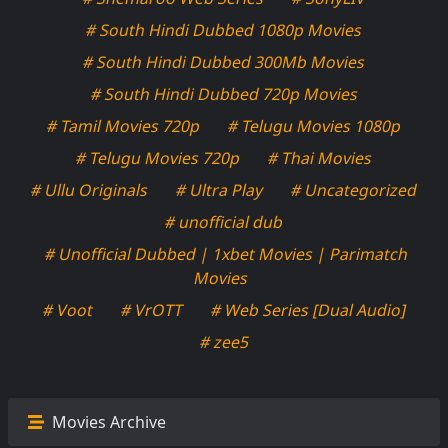
# South Hindi Dubbed 1080p Movies
# South Hindi Dubbed 300Mb Movies
# South Hindi Dubbed 720p Movies
# Tamil Movies 720p
# Telugu Movies 1080p
# Telugu Movies 720p
# Thai Movies
# Ullu Originals
# Ultra Play
# Uncategorized
# unofficial dub
# Unofficial Dubbed | 1xbet Movies | Parimatch
Movies
# Voot
# VrOTT
# Web Series [Dual Audio]
# zee5
Movies Archive