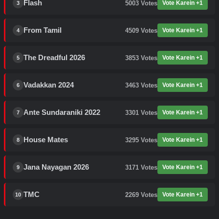
Flash
5003
Votes
Vote Karein +1
3
From Tamil
4509
Votes
Vote Karein +1
4
The Dreadful 2026
3853
Votes
Vote Karein +1
5
Vadakkan 2024
3463
Votes
Vote Karein +1
6
Ante Sundaraniki 2022
3301
Votes
Vote Karein +1
7
House Mates
3295
Votes
Vote Karein +1
8
Jana Nayagan 2026
3171
Votes
Vote Karein +1
9
TMC
2269
Votes
Vote Karein +1
10