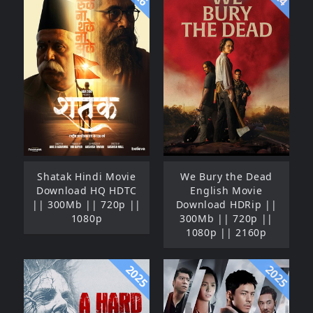
Shatak Hindi Movie
We Bury the Dead
Download HQ HDTC
English Movie
|| 300Mb || 720p ||
Download HDRip ||
1080p
300Mb || 720p ||
1080p || 2160p
2025
2025