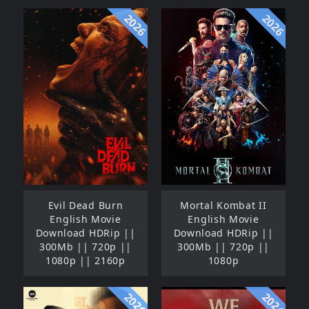
2026
2026
Evil Dead Burn
Mortal Kombat II
English Movie
English Movie
Download HDRip ||
Download HDRip ||
300Mb || 720p ||
300Mb || 720p ||
1080p || 2160p
1080p
2026
2024