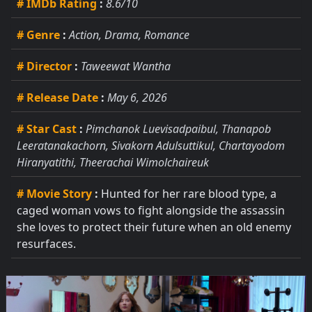
# IMDb Rating
:
8.6/10
# Genre
:
Action, Drama, Romance
# Director
:
Taweewat Wantha
# Release Date
:
May 6, 2026
# Star Cast
:
Pimchanok Luevisadpaibul, Thanapob
Leeratanakachorn, Sivakorn Adulsuttikul, Chartayodom
Hiranyatithi, Theerachai Wimolchaireuk
# Movie Story
:
Hunted for her rare blood type, a
caged woman vows to fight alongside the assassin
she loves to protect their future when an old enemy
resurfaces.