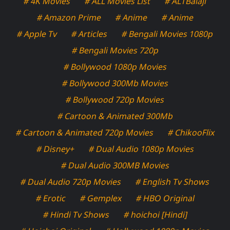
# 4K Movies
# ALL Movies List
# ALTBalaji
# Amazon Prime
# Anime
# Anime
# Apple Tv
# Articles
# Bengali Movies 1080p
# Bengali Movies 720p
# Bollywood 1080p Movies
# Bollywood 300Mb Movies
# Bollywood 720p Movies
# Cartoon & Animated 300Mb
# Cartoon & Animated 720p Movies
# ChikooFlix
# Disney+
# Dual Audio 1080p Movies
# Dual Audio 300MB Movies
# Dual Audio 720p Movies
# English Tv Shows
# Erotic
# Gemplex
# HBO Original
# Hindi Tv Shows
# hoichoi [Hindi]