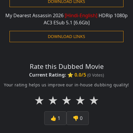
DOWNLOAD LINKS
My Dearest Assassin 2026
[Hindi-English]
HDRip 1080
p
AC3
ESub 5.1 [6.6Gb]
DOWNLOAD LINKS
Rate this Dubbed Movie
Current Rating:
⭐ 0.0/5
(
0
Votes)
Your rating helps us improve our in-house dubbing quality!
★
★
★
★
★
👍
1
👎
0