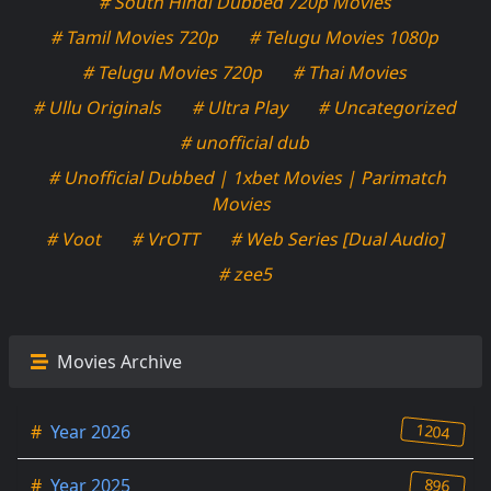
# South Hindi Dubbed 720p Movies
# Tamil Movies 720p
# Telugu Movies 1080p
# Telugu Movies 720p
# Thai Movies
# Ullu Originals
# Ultra Play
# Uncategorized
# unofficial dub
# Unofficial Dubbed | 1xbet Movies | Parimatch
Movies
# Voot
# VrOTT
# Web Series [Dual Audio]
# zee5
Movies Archive
1204
#
Year 2026
896
#
Year 2025