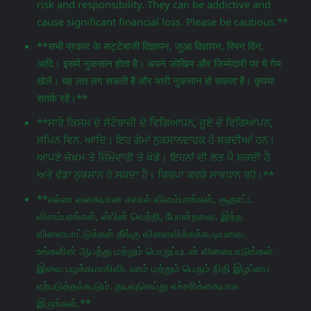
risk and responsibility. They can be addictive and
cause significant financial loss. Please be cautious.**
**सभी प्रकार के सट्टेबाजी विज्ञापन, जुआ विज्ञापन, स्पिन विन,
आदि। इसमें नुकसान होता है। अपने जोखिम और जिम्मेदारी पर ये गेम
खेलें। यह लत लग सकती है और भारी नुकसान हो सकता है। कृपया
सतर्क रहें।**
**ਸਾਰੇ ਕਿਸਮ ਦੇ ਸੱਟੇਬਾਜ਼ੀ ਦੇ ਵਿਗਿਆਪਨ, ਜੂਏ ਦੇ ਵਿਗਿਆਪਨ,
ਸਪਿਨ ਵਿਨ, ਆਦਿ। ਇਹ ਗੇਮਾਂ ਨੁਕਸਾਨਦਾਹਕ ਹੋ ਸਕਦੀਆਂ ਹਨ।
ਆਪਣੇ ਜੋਖਮ ਤੇ ਜ਼ਿੰਮੇਵਾਰੀ ਤੇ ਖੇਡੋ। ਇਹਨਾਂ ਦੀ ਲਤ ਪੈ ਸਕਦੀ ਹੈ
ਅਤੇ ਵੱਡਾ ਨੁਕਸਾਨ ਹੋ ਸਕਦਾ ਹੈ। ਕਿਰਪਾ ਕਰਕੇ ਸਾਵਧਾਨ ਰਹੋ।**
**எல்லா வகையான சவால் விளம்பரங்கள், சூதாட்ட
விளம்பரங்கள், ஸ்பின் வெற்றி, போன்றவை. இந்த
விளையாட்டுக்கள் தீங்கு விளைவிக்கக்கூடியவை.
உங்களின் ஆபத்து மற்றும் பொறுப்புடன் விளையாடுங்கள்.
இவை பழக்கமாகிவிடலாம் மற்றும் பெரும் நிதி இழப்பை
ஏற்படுத்தக்கூடும். தயவுசெய்து எச்சரிக்கையாக
இருங்கள்.**