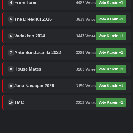
From Tamil
4482
Votes
Vote Karein +1
4
The Dreadful 2026
3839
Votes
Vote Karein +1
5
Vadakkan 2024
3447
Votes
Vote Karein +1
6
Ante Sundaraniki 2022
3289
Votes
Vote Karein +1
7
House Mates
3283
Votes
Vote Karein +1
8
Jana Nayagan 2026
3150
Votes
Vote Karein +1
9
TMC
2253
Votes
Vote Karein +1
10