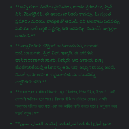
**అన్ని రకాల పందేలు ప్రకటనలు, జూదం ప్రకటనలు, స్పిన్
విన్, మొదలైనవి. ఈ ఆటలు హానికరం కావచ్చు. మీ స్వంత
ప్రమాదం మరియు బాధ్యతతో ఆడండి. ఇవి అలవాటు పడవచ్చు
మరియు భారీ ఆర్థిక నష్టాన్ని కలిగించవచ్చు. దయచేసి జాగ్రತ್ತగా
ఉండండి.**
**ಎಲ್ಲಾ ರೀತಿಯ ಬೆಟ್ಟಿಂಗ್ ಜಾಹೀರಾತುಗಳು, జూಜಾಟ
ಜಾಹೀರಾತುಗಳು, ಸ್ಪಿನ್ ವಿನ್, ಇತ್ಯಾದಿ. ಈ ಆಟಗಳು
ಹಾನಿಕಾರಕವಾಗಿರಬಹುದು. ನಿಮ್ಮದೇ ಆದ ಅಪಾಯ ಮತ್ತು
ಹೊಣೆಗಾರಿಕೆಯಲ್ಲಿ ಆಟಗಳನ್ನು ಆಡಿ. ಇವು ಅಭ್ಯಾಸವಾಯ್ತು ಅಂದ್ರೆ,
ನಿಮಗೆ ಭಾರೀ ಆರ್ಥಿಕ ನಷ್ಟವಾಗಬಹುದು. ದಯವಿಟ್ಟು
ಎಚ್ಚರಿಕೆಯಿಂದಿರಿ.**
**সকল প্রকার বাজির বিজ্ঞাপন, জুয়া বিজ্ঞাপন, স্পিন উইন, ইত্যাদি। এই
গেমগুলি ক্ষতিকর হতে পারে। নিজস্ব ঝুঁকি ও দায়িত্বে খেলুন। এগুলি
অভ্যাসে পরিণত হতে পারে এবং বড় আর্থিক ক্ষতি করতে পারে। অনুগ্রহ করে
সতর্ক থাকুন।**
**جميع أنواع إعلانات المراهنات، إعلانات القمار، سبين