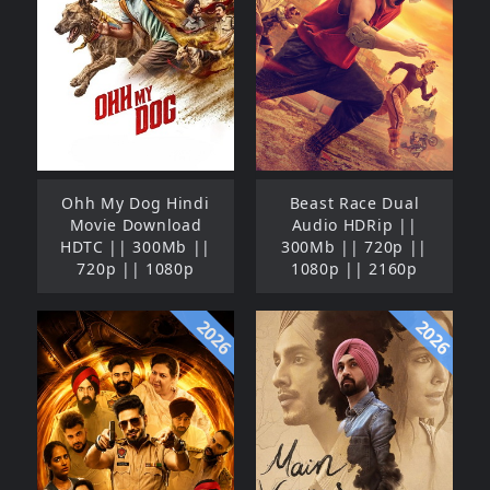
Ohh My Dog Hindi
Beast Race Dual
Movie Download
Audio HDRip ||
HDTC || 300Mb ||
300Mb || 720p ||
720p || 1080p
1080p || 2160p
2026
2026