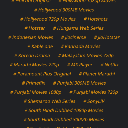
# Hoichoi Original
# Hollywood 1080p Movies
# Hollywood 300MB Movies
# Hollywood 720p Movies
# Hotshots
# Hotstar
# Hungama Web Series
# Indonesian Movies
# jiocinema
# JioHotstar
# Kable one
# Kannada Movies
# Korean Drama
# Malayalam Movies 720p
# Marathi Movies 720p
# MX Player
# Netflix
# Paramount Plus Original
# Planet Marathi
# Primeflix
# Punjabi 300MB Movies
# Punjabi Movies 1080p
# Punjabi Movies 720p
# Shemaroo Web Series
# SonyLIV
# South Hindi Dubbed 1080p Movies
# South Hindi Dubbed 300Mb Movies