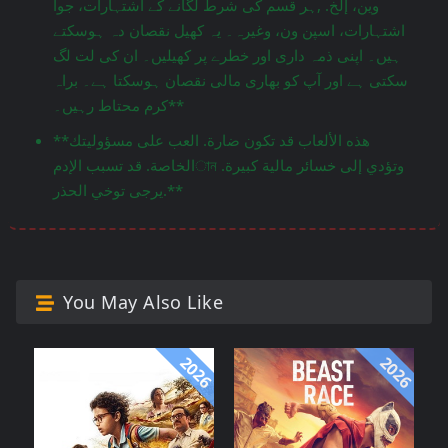
وين، إلخ. ,ہر قسم کی شرط لگانے کے اشتہارات، جوا
اشتہارات، اسپن ون، وغیرہ۔ یہ کھیل نقصان دہ ہوسکتے
ہیں۔ اپنی ذمہ داری اور خطرے پر کھیلیں۔ ان کی لت لگ
سکتی ہے اور آپ کو بھاری مالی نقصان ہوسکتا ہے۔ براہ
کرم محتاط رہیں۔**
**هذه الألعاب قد تكون ضارة. العب على مسؤوليتك
الخاصة. قد تسبب الإدمান وتؤدي إلى خسائر مالية كبيرة.
يرجى توخي الحذر.**
You May Also Like
2026
2026