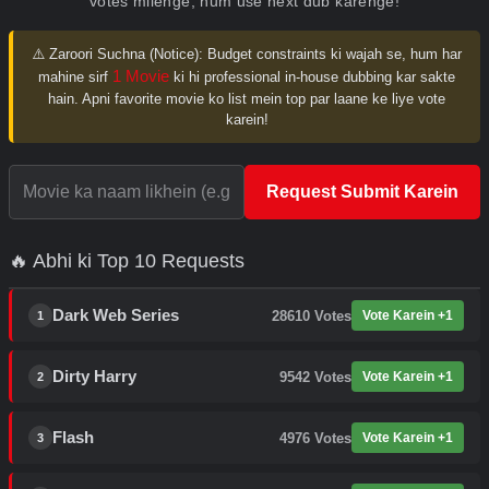
votes milenge, hum use next dub karenge!
⚠️ Zaroori Suchna (Notice):
Budget constraints ki wajah se, hum har
1 Movie
mahine sirf
ki hi professional in-house dubbing kar sakte
hain. Apni favorite movie ko list mein top par laane ke liye vote
karein!
Request Submit Karein
🔥 Abhi ki Top 10 Requests
Dark Web Series
28610
Votes
Vote Karein +1
1
Dirty Harry
9542
Votes
Vote Karein +1
2
Flash
4976
Votes
Vote Karein +1
3