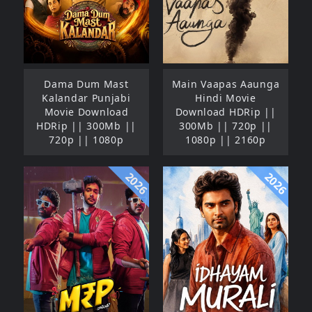
Dama Dum Mast
Main Vaapas Aaunga
Kalandar Punjabi
Hindi Movie
Movie Download
Download HDRip ||
HDRip || 300Mb ||
300Mb || 720p ||
720p || 1080p
1080p || 2160p
2026
2026