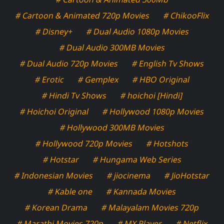
# Cartoon & Animated 720p Movies
# ChikooFlix
# Disney+
# Dual Audio 1080p Movies
# Dual Audio 300MB Movies
# Dual Audio 720p Movies
# English Tv Shows
# Erotic
# Gemplex
# HBO Original
# Hindi Tv Shows
# hoichoi [Hindi]
# Hoichoi Original
# Hollywood 1080p Movies
# Hollywood 300MB Movies
# Hollywood 720p Movies
# Hotshots
# Hotstar
# Hungama Web Series
# Indonesian Movies
# jiocinema
# JioHotstar
# Kable one
# Kannada Movies
# Korean Drama
# Malayalam Movies 720p
# Marathi Movies 720p
# MX Player
# Netflix