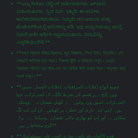
**ಎಲ್ಲಾ ರೀತಿಯ ಬೆಟ್ಟಿಂಗ್ ಜಾಹೀರಾತುಗಳು, జూಜಾಟ
ಜಾಹೀರಾತುಗಳು, ಸ್ಪಿನ್ ವಿನ್, ಇತ್ಯಾದಿ. ಈ ಆಟಗಳು
ಹಾನಿಕಾರಕವಾಗಿರಬಹುದು. ನಿಮ್ಮದೇ ಆದ ಅಪಾಯ ಮತ್ತು
ಹೊಣೆಗಾರಿಕೆಯಲ್ಲಿ ಆಟಗಳನ್ನು ಆಡಿ. ಇವು ಅಭ್ಯಾಸವಾಯ್ತು ಅಂದ್ರೆ,
ನಿಮಗೆ ಭಾರೀ ಆರ್ಥಿಕ ನಷ್ಟವಾಗಬಹುದು. ದಯವಿಟ್ಟು
ಎಚ್ಚರಿಕೆಯಿಂದಿರಿ.**
**সকল প্রকার বাজির বিজ্ঞাপন, জুয়া বিজ্ঞাপন, স্পিন উইন, ইত্যাদি। এই
গেমগুলি ক্ষতিকর হতে পারে। নিজস্ব ঝুঁকি ও দায়িত্বে খেলুন। এগুলি
অভ্যাসে পরিণত হতে পারে এবং বড় আর্থিক ক্ষতি করতে পারে। অনুগ্রহ করে
সতর্ক থাকুন।**
**جميع أنواع إعلانات المراهنات، إعلانات القمار، سبين
وين، إلخ. ,ہر قسم کی شرط لگانے کے اشتہارات، جوا
اشتہارات، اسپن ون، وغیرہ۔ یہ کھیل نقصان دہ ہوسکتے
ہیں۔ اپنی ذمہ داری اور خطرے پر کھیلیں۔ ان کی لت لگ
سکتی ہے اور آپ کو بھاری مالی نقصان ہوسکتا ہے۔ براہ
کرم محتاط رہیں۔**
**هذه الألعاب قد تكون ضارة. العب على مسؤوليتك