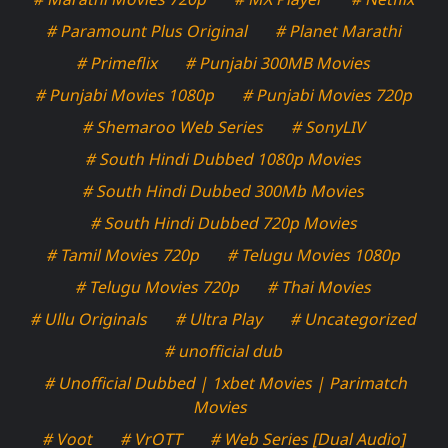
# Paramount Plus Original
# Planet Marathi
# Primeflix
# Punjabi 300MB Movies
# Punjabi Movies 1080p
# Punjabi Movies 720p
# Shemaroo Web Series
# SonyLIV
# South Hindi Dubbed 1080p Movies
# South Hindi Dubbed 300Mb Movies
# South Hindi Dubbed 720p Movies
# Tamil Movies 720p
# Telugu Movies 1080p
# Telugu Movies 720p
# Thai Movies
# Ullu Originals
# Ultra Play
# Uncategorized
# unofficial dub
# Unofficial Dubbed | 1xbet Movies | Parimatch
Movies
# Voot
# VrOTT
# Web Series [Dual Audio]