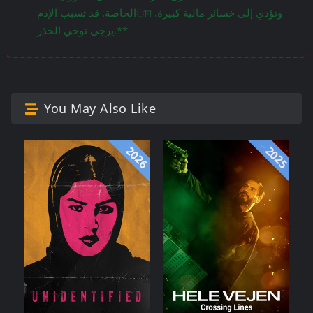
الخاصة. قد تسبب الإدمান وتؤدي إلى خسائر مالية كبيرة.
يرجى توخي الحذر.**
You May Also Like
2026
2025