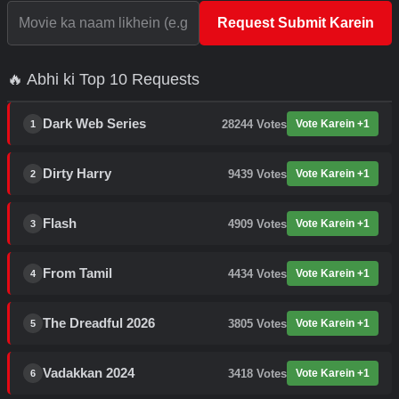
Request Submit Karein
🔥 Abhi ki Top 10 Requests
Dark Web Series
28244
Votes
Vote Karein +1
1
Dirty Harry
9439
Votes
Vote Karein +1
2
Flash
4909
Votes
Vote Karein +1
3
From Tamil
4434
Votes
Vote Karein +1
4
The Dreadful 2026
3805
Votes
Vote Karein +1
5
Vadakkan 2024
3418
Votes
Vote Karein +1
6