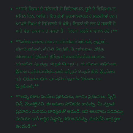
**ਸਾਰੇ ਕਿਸਮ ਦੇ ਸੱਟੇਬਾਜ਼ੀ ਦੇ ਵਿਗਿਆਪਨ, ਜੂਏ ਦੇ ਵਿਗਿਆਪਨ,
ਸਪਿਨ ਵਿਨ, ਆਦਿ। ਇਹ ਗੇਮਾਂ ਨੁਕਸਾਨਦਾਹਕ ਹੋ ਸਕਦੀਆਂ ਹਨ।
ਆਪਣੇ ਜੋਖਮ ਤੇ ਜ਼ਿੰਮੇਵਾਰੀ ਤੇ ਖੇਡੋ। ਇਹਨਾਂ ਦੀ ਲਤ ਪੈ ਸਕਦੀ ਹੈ
ਅਤੇ ਵੱਡਾ ਨੁਕਸਾਨ ਹੋ ਸਕਦਾ ਹੈ। ਕਿਰਪਾ ਕਰਕੇ ਸਾਵਧਾਨ ਰਹੋ।**
**எல்லா வகையான சவால் விளம்பரங்கள், சூதாட்ட
விளம்பரங்கள், ஸ்பின் வெற்றி, போன்றவை. இந்த
விளையாட்டுக்கள் தீங்கு விளைவிக்கக்கூடியவை.
உங்களின் ஆபத்து மற்றும் பொறுப்புடன் விளையாடுங்கள்.
இவை பழக்கமாகிவிடலாம் மற்றும் பெரும் நிதி இழப்பை
ஏற்படுத்தக்கூடும். தயவுசெய்து எச்சரிக்கையாக
இருங்கள்.**
**అన్ని రకాల పందేలు ప్రకటనలు, జూదం ప్రకటనలు, స్పిన్
విన్, మొదలైనవి. ఈ ఆటలు హానికరం కావచ్చు. మీ స్వంత
ప్రమాదం మరియు బాధ్యతతో ఆడండి. ఇవి అలవాటు పడవచ్చు
మరియు భారీ ఆర్థిక నష్టాన్ని కలిగించవచ్చు. దయచేసి జాగ్రತ್ತగా
ఉండండి.**