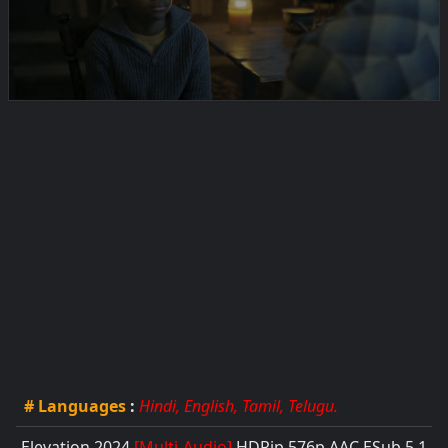
# Languages
:
Hindi, English, Tamil, Telugu.
Elevation 2024
[Multi-Audio]
HDRip 576
p AAC ESub 5.1