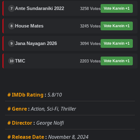
Ante Sundaraniki 2022
3258
Votes
Vote Karein +1
7
House Mates
3245
Votes
Vote Karein +1
8
Jana Nayagan 2026
3094
Votes
Vote Karein +1
9
TMC
2203
Votes
Vote Karein +1
10
# IMDb Rating
:
5.8/10
# Genre
:
Action, Sci-Fi, Thriller
# Director
:
George Nolfi
# Release Date
:
November 8, 2024