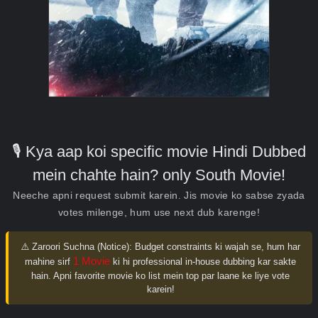
🎙️ Kya aap koi specific movie Hindi Dubbed
mein chahte hain? only South Movie!
Neeche apni request submit karein. Jis movie ko sabse zyada
votes milenge, hum use next dub karenge!
⚠️ Zaroori Suchna (Notice):
Budget constraints ki wajah se, hum har
1 Movie
mahine sirf
ki hi professional in-house dubbing kar sakte
hain. Apni favorite movie ko list mein top par laane ke liye vote
karein!