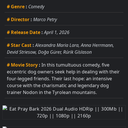
# Genre
:
Comedy
# Director
:
Marco Petry
# Release Date
:
April 1, 2026
# Star Cast
:
Alexandra Maria Lara, Anna Herrmann,
Devid Striesow, Doğa Gürer, Rúrik Gíslason
# Movie Story
:
In this tumultuous comedy, five
eccentric dog owners seek help in dealing with their
four-legged friends. Their last hope: an intensive
course with the charismatic and legendary dog
trainer Nodon in the Tyrolean mountains.