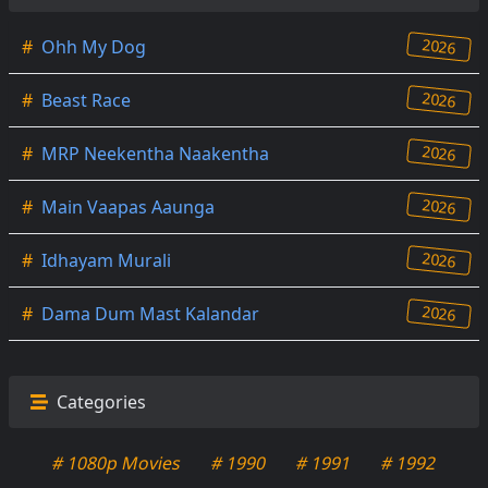
2026
#
Ohh My Dog
2026
#
Beast Race
2026
#
MRP Neekentha Naakentha
2026
#
Main Vaapas Aaunga
2026
#
Idhayam Murali
2026
#
Dama Dum Mast Kalandar
Categories
# 1080p Movies
# 1990
# 1991
# 1992