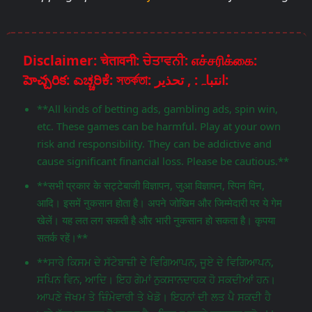
Disclaimer: चेतावनी: ਚੇਤਾਵਨੀ: எச்சரிக்கை:
హెచ్చరిక: ಎಚ್ಚರಿಕೆ: সতর্কতা: انتباہ: , تحذير:
**All kinds of betting ads, gambling ads, spin win,
etc. These games can be harmful. Play at your own
risk and responsibility. They can be addictive and
cause significant financial loss. Please be cautious.**
**सभी प्रकार के सट्टेबाजी विज्ञापन, जुआ विज्ञापन, स्पिन विन,
आदि। इसमें नुकसान होता है। अपने जोखिम और जिम्मेदारी पर ये गेम
खेलें। यह लत लग सकती है और भारी नुकसान हो सकता है। कृपया
सतर्क रहें।**
**ਸਾਰੇ ਕਿਸਮ ਦੇ ਸੱਟੇਬਾਜ਼ੀ ਦੇ ਵਿਗਿਆਪਨ, ਜੂਏ ਦੇ ਵਿਗਿਆਪਨ,
ਸਪਿਨ ਵਿਨ, ਆਦਿ। ਇਹ ਗੇਮਾਂ ਨੁਕਸਾਨਦਾਹਕ ਹੋ ਸਕਦੀਆਂ ਹਨ।
ਆਪਣੇ ਜੋਖਮ ਤੇ ਜ਼ਿੰਮੇਵਾਰੀ ਤੇ ਖੇਡੋ। ਇਹਨਾਂ ਦੀ ਲਤ ਪੈ ਸਕਦੀ ਹੈ