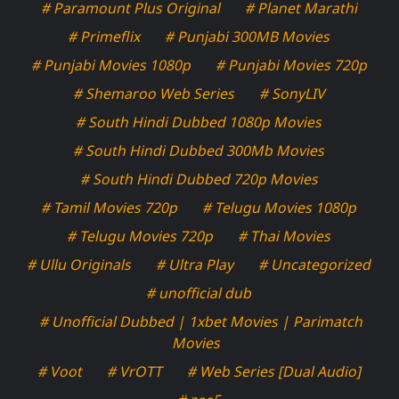
# Paramount Plus Original
# Planet Marathi
# Primeflix
# Punjabi 300MB Movies
# Punjabi Movies 1080p
# Punjabi Movies 720p
# Shemaroo Web Series
# SonyLIV
# South Hindi Dubbed 1080p Movies
# South Hindi Dubbed 300Mb Movies
# South Hindi Dubbed 720p Movies
# Tamil Movies 720p
# Telugu Movies 1080p
# Telugu Movies 720p
# Thai Movies
# Ullu Originals
# Ultra Play
# Uncategorized
# unofficial dub
# Unofficial Dubbed | 1xbet Movies | Parimatch
Movies
# Voot
# VrOTT
# Web Series [Dual Audio]