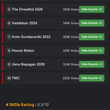
The Dreadful 2026
3838
Votes
Vote Karein +1
5
Vadakkan 2024
3446
Votes
Vote Karein +1
6
Ante Sundaraniki 2022
3288
Votes
Vote Karein +1
7
House Mates
3282
Votes
Vote Karein +1
8
Jana Nayagan 2026
3148
Votes
Vote Karein +1
9
TMC
2252
Votes
Vote Karein +1
10
# IMDb Rating
:
6.3/10