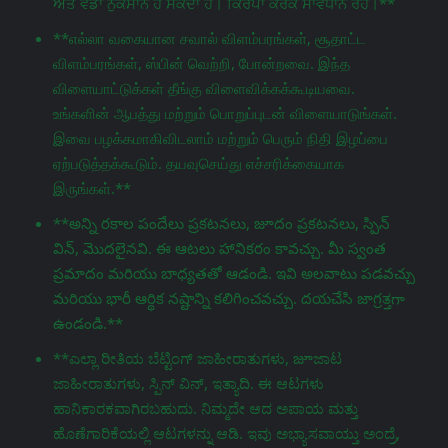
ਅਤੇ ਵੱਡਾ ਨੁਕਸਾਨ ਹੋ ਸਕਦਾ ਹੈ। ਕਿਰਪਾ ਕਰਕੇ ਸਾਵਧਾਨ ਰਹੋ।**
**எல்லா வகையான சவால் விளம்பரங்கள், சூதாட்ட
விளம்பரங்கள், ஸ்பின் வெற்றி, போன்றவை. இந்த
விளையாட்டுக்கள் தீங்கு விளைவிக்கக்கூடியவை.
உங்களின் ஆபத்து மற்றும் பொறுப்புடன் விளையாடுங்கள்.
இவை பழக்கமாகிவிடலாம் மற்றும் பெரும் நிதி இழப்பை
ஏற்படுத்தக்கூடும். தயவுசெய்து எச்சரிக்கையாக
இருங்கள்.**
**అన్ని రకాల పందేలు ప్రకటనలు, జూదం ప్రకటనలు, స్పిన్
విన్, మొదలైనవి. ఈ ఆటలు హానికరం కావచ్చు. మీ స్వంత
ప్రమాదం మరియు బాధ్యతతో ఆడండి. ఇవి అలవాటు పడవచ్చు
మరియు భారీ ఆర్థిక నష్టాన్ని కలిగించవచ్చు. దయచేసి జాగ్రತ್ತగా
ఉండండి.**
**ಎಲ್ಲಾ ರೀತಿಯ ಬೆಟ್ಟಿಂಗ್ ಜಾಹೀರಾತುಗಳು, జూಜಾಟ
ಜಾಹೀರಾತುಗಳು, ಸ್ಪಿನ್ ವಿನ್, ಇತ್ಯಾದಿ. ಈ ಆಟಗಳು
ಹಾನಿಕಾರಕವಾಗಿರಬಹುದು. ನಿಮ್ಮದೇ ಆದ ಅಪಾಯ ಮತ್ತು
ಹೊಣೆಗಾರಿಕೆಯಲ್ಲಿ ಆಟಗಳನ್ನು ಆಡಿ. ಇವು ಅಭ್ಯಾಸವಾಯ್ತು ಅಂದ್ರೆ,