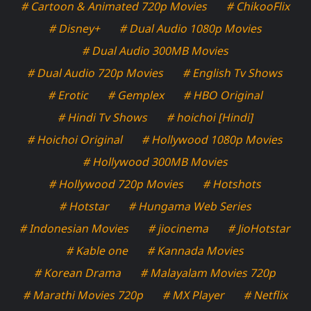
# Cartoon & Animated 720p Movies
# ChikooFlix
# Disney+
# Dual Audio 1080p Movies
# Dual Audio 300MB Movies
# Dual Audio 720p Movies
# English Tv Shows
# Erotic
# Gemplex
# HBO Original
# Hindi Tv Shows
# hoichoi [Hindi]
# Hoichoi Original
# Hollywood 1080p Movies
# Hollywood 300MB Movies
# Hollywood 720p Movies
# Hotshots
# Hotstar
# Hungama Web Series
# Indonesian Movies
# jiocinema
# JioHotstar
# Kable one
# Kannada Movies
# Korean Drama
# Malayalam Movies 720p
# Marathi Movies 720p
# MX Player
# Netflix