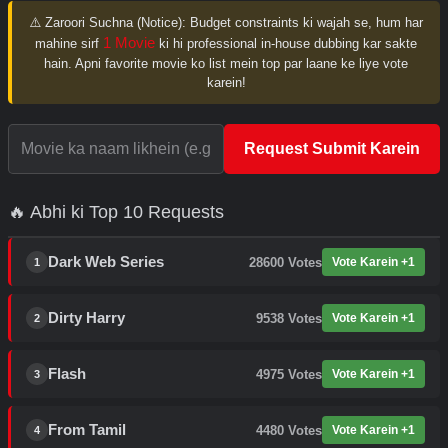
⚠️ Zaroori Suchna (Notice):
Budget constraints ki wajah se, hum har
1 Movie
mahine sirf
ki hi professional in-house dubbing kar sakte
hain. Apni favorite movie ko list mein top par laane ke liye vote
karein!
Request Submit Karein
🔥 Abhi ki Top 10 Requests
Dark Web Series
28600
Votes
Vote Karein +1
1
Dirty Harry
9538
Votes
Vote Karein +1
2
Flash
4975
Votes
Vote Karein +1
3
From Tamil
4480
Votes
Vote Karein +1
4