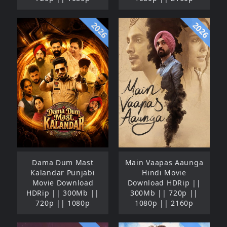
2026
2026
Dama Dum Mast
Main Vaapas Aaunga
Kalandar Punjabi
Hindi Movie
Movie Download
Download HDRip ||
HDRip || 300Mb ||
300Mb || 720p ||
720p || 1080p
1080p || 2160p