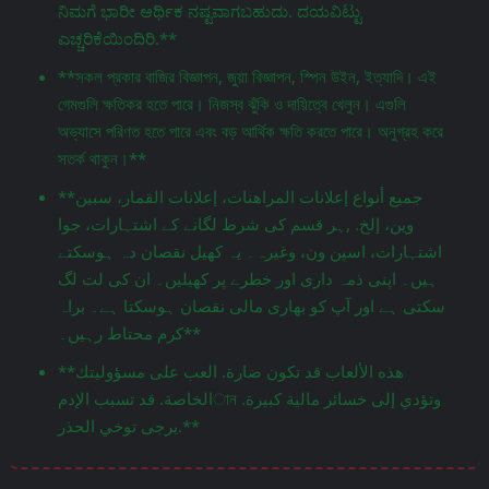
ನಿಮಗೆ ಭಾರೀ ಆರ್ಥಿಕ ನಷ್ಟವಾಗಬಹುದು. ದಯವಿಟ್ಟು
ಎಚ್ಚರಿಕೆಯಿಂದಿರಿ.**
**সকল প্রকার বাজির বিজ্ঞাপন, জুয়া বিজ্ঞাপন, স্পিন উইন, ইত্যাদি। এই
গেমগুলি ক্ষতিকর হতে পারে। নিজস্ব ঝুঁকি ও দায়িত্বে খেলুন। এগুলি
অভ্যাসে পরিণত হতে পারে এবং বড় আর্থিক ক্ষতি করতে পারে। অনুগ্রহ করে
সতর্ক থাকুন।**
**جميع أنواع إعلانات المراهنات، إعلانات القمار، سبين
وين، إلخ. ,ہر قسم کی شرط لگانے کے اشتہارات، جوا
اشتہارات، اسپن ون، وغیرہ۔ یہ کھیل نقصان دہ ہوسکتے
ہیں۔ اپنی ذمہ داری اور خطرے پر کھیلیں۔ ان کی لت لگ
سکتی ہے اور آپ کو بھاری مالی نقصان ہوسکتا ہے۔ براہ
کرم محتاط رہیں۔**
**هذه الألعاب قد تكون ضارة. العب على مسؤوليتك
الخاصة. قد تسبب الإدمান وتؤدي إلى خسائر مالية كبيرة.
يرجى توخي الحذر.**