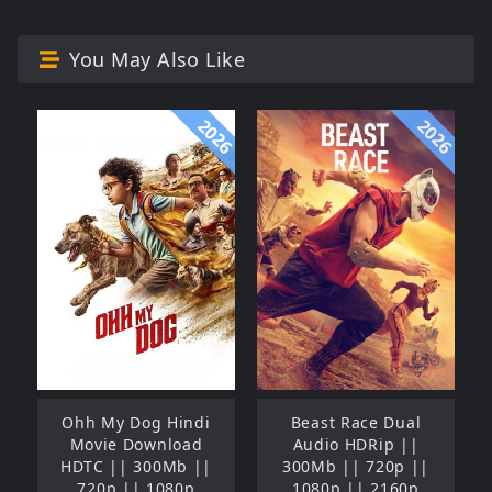
You May Also Like
2026
2026
Ohh My Dog Hindi
Beast Race Dual
Movie Download
Audio HDRip ||
HDTC || 300Mb ||
300Mb || 720p ||
720p || 1080p
1080p || 2160p