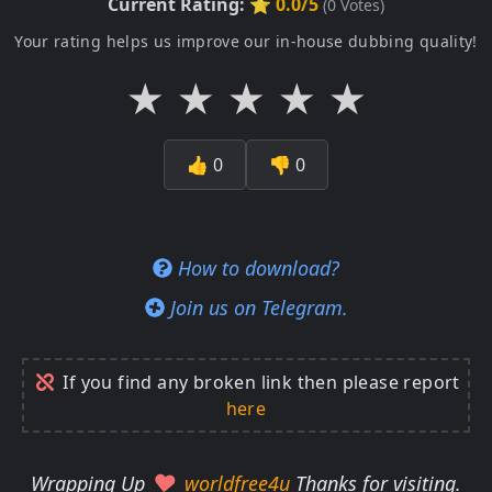
Current Rating:
⭐ 0.0/5
(
0
Votes)
Your rating helps us improve our in-house dubbing quality!
★
★
★
★
★
👍
0
👎
0
How to download?
Join us on Telegram.
If you find any broken link then please report
here
Wrapping Up
worldfree4u
Thanks for visiting.