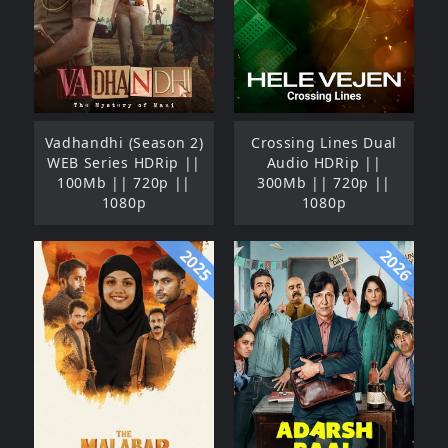
Vadhandhi (Season 2)
Crossing Lines Dual
WEB Series HDRip ||
Audio HDRip ||
100Mb || 720p ||
300Mb || 720p ||
1080p
1080p
2025
2026