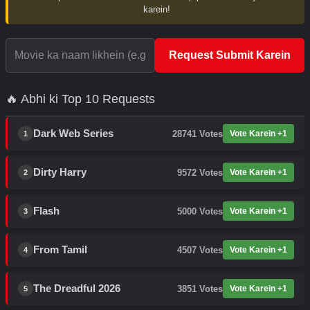
karein!
Request Submit Karein
🔥 Abhi ki Top 10 Requests
Dark Web Series
28741
Votes
Vote Karein +1
1
Dirty Harry
9572
Votes
Vote Karein +1
2
Flash
5000
Votes
Vote Karein +1
3
From Tamil
4507
Votes
Vote Karein +1
4
The Dreadful 2026
3851
Votes
Vote Karein +1
5