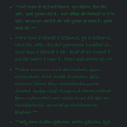
**सभी प्रकार के सट्टेबाजी विज्ञापन, जुआ विज्ञापन, स्पिन विन,
आदि। इसमें नुकसान होता है। अपने जोखिम और जिम्मेदारी पर ये गेम
खेलें। यह लत लग सकती है और भारी नुकसान हो सकता है। कृपया
सतर्क रहें।**
**ਸਾਰੇ ਕਿਸਮ ਦੇ ਸੱਟੇਬਾਜ਼ੀ ਦੇ ਵਿਗਿਆਪਨ, ਜੂਏ ਦੇ ਵਿਗਿਆਪਨ,
ਸਪਿਨ ਵਿਨ, ਆਦਿ। ਇਹ ਗੇਮਾਂ ਨੁਕਸਾਨਦਾਹਕ ਹੋ ਸਕਦੀਆਂ ਹਨ।
ਆਪਣੇ ਜੋਖਮ ਤੇ ਜ਼ਿੰਮੇਵਾਰੀ ਤੇ ਖੇਡੋ। ਇਹਨਾਂ ਦੀ ਲਤ ਪੈ ਸਕਦੀ ਹੈ
ਅਤੇ ਵੱਡਾ ਨੁਕਸਾਨ ਹੋ ਸਕਦਾ ਹੈ। ਕਿਰਪਾ ਕਰਕੇ ਸਾਵਧਾਨ ਰਹੋ।**
**எல்லா வகையான சவால் விளம்பரங்கள், சூதாட்ட
விளம்பரங்கள், ஸ்பின் வெற்றி, போன்றவை. இந்த
விளையாட்டுக்கள் தீங்கு விளைவிக்கக்கூடியவை.
உங்களின் ஆபத்து மற்றும் பொறுப்புடன் விளையாடுங்கள்.
இவை பழக்கமாகிவிடலாம் மற்றும் பெரும் நிதி இழப்பை
ஏற்படுத்தக்கூடும். தயவுசெய்து எச்சரிக்கையாக
இருங்கள்.**
**అన్ని రకాల పందేలు ప్రకటనలు, జూదం ప్రకటనలు, స్పిన్