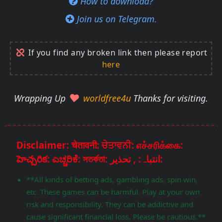
How to download?
Join us on Telegram.
If you find any broken link then please report
here
Wrapping Up
worldfree4u
Thanks for visiting.
Disclaimer: चेतावनी: ਚੇਤਾਵਨੀ: எச்சரிக்கை:
హెచ్చరిక: ಎಚ್ಚರಿಕೆ: সতর্কতা: انتباہ: , تحذير:
**All kinds of betting ads, gambling ads, spin win,
etc. These games can be harmful. Play at your own
risk and responsibility. They can be addictive and
cause significant financial loss. Please be cautious.**