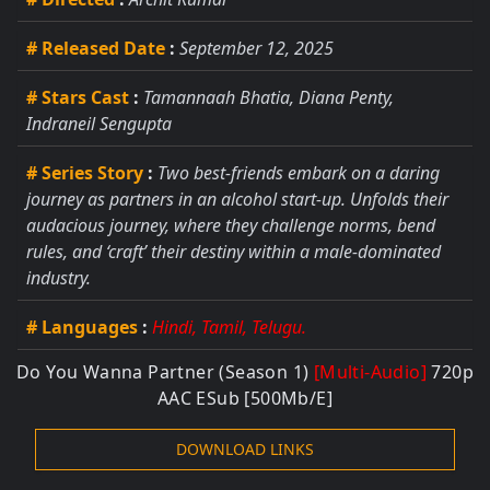
# Released Date
:
September 12, 2025
# Stars Cast
:
Tamannaah Bhatia, Diana Penty,
Indraneil Sengupta
# Series Story
:
Two best-friends embark on a daring
journey as partners in an alcohol start-up. Unfolds their
audacious journey, where they challenge norms, bend
rules, and ‘craft’ their destiny within a male-dominated
industry.
# Languages
:
Hindi, Tamil, Telugu.
Do You Wanna Partner (Season 1)
[Multi-Audio]
720p
AAC ESub [500Mb/E]
DOWNLOAD LINKS