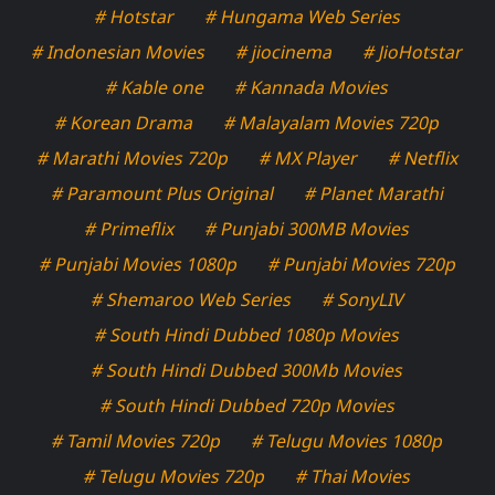
# Hotstar
# Hungama Web Series
# Indonesian Movies
# jiocinema
# JioHotstar
# Kable one
# Kannada Movies
# Korean Drama
# Malayalam Movies 720p
# Marathi Movies 720p
# MX Player
# Netflix
# Paramount Plus Original
# Planet Marathi
# Primeflix
# Punjabi 300MB Movies
# Punjabi Movies 1080p
# Punjabi Movies 720p
# Shemaroo Web Series
# SonyLIV
# South Hindi Dubbed 1080p Movies
# South Hindi Dubbed 300Mb Movies
# South Hindi Dubbed 720p Movies
# Tamil Movies 720p
# Telugu Movies 1080p
# Telugu Movies 720p
# Thai Movies