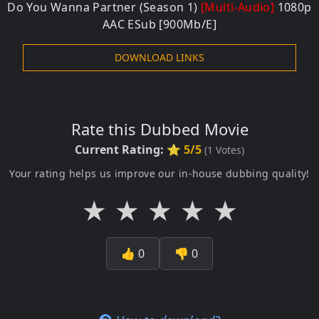
Do You Wanna Partner (Season 1)
[Multi-Audio]
1080p
AAC ESub [900Mb/E]
DOWNLOAD LINKS
Rate this Dubbed Movie
Current Rating:
⭐ 5/5
(
1
Votes)
Your rating helps us improve our in-house dubbing quality!
★
★
★
★
★
👍
0
👎
0