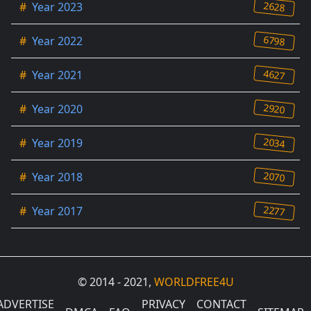
2628
#
Year 2023
6798
#
Year 2022
4627
#
Year 2021
2920
#
Year 2020
2034
#
Year 2019
2070
#
Year 2018
2277
#
Year 2017
© 2014 - 2021,
WORLDFREE4U
ADVERTISE
PRIVACY
CONTACT