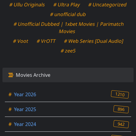
# Ullu Originals
# Ultra Play
# Uncategorized
# unofficial dub
# Unofficial Dubbed | 1xbet Movies | Parimatch
Movies
# Voot
# VrOTT
# Web Series [Dual Audio]
# zee5
Movies Archive
1210
#
Year 2026
896
#
Year 2025
942
#
Year 2024