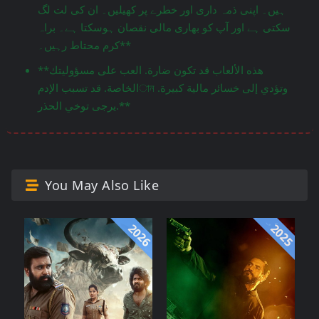
ہیں۔ اپنی ذمہ داری اور خطرے پر کھیلیں۔ ان کی لت لگ
سکتی ہے اور آپ کو بھاری مالی نقصان ہوسکتا ہے۔ براہ
کرم محتاط رہیں۔**
**هذه الألعاب قد تكون ضارة. العب على مسؤوليتك
الخاصة. قد تسبب الإدمান وتؤدي إلى خسائر مالية كبيرة.
يرجى توخي الحذر.**
You May Also Like
2026
2025