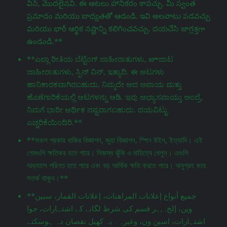
విన్, మొదలైనవి. ఈ ఆటలు హానికరం కావచ్చు. మీ స్వంత
ప్రమాదం మరియు బాధ్యతతో ఆడండి. ఇవి అలవాటు పడవచ్చు
మరియు భారీ ఆర్థిక నష్టాన్ని కలిగించవచ్చు. దయచేసి జాగ్రತ್ತగా
ఉండండి.**
**ಎಲ್ಲಾ ರೀತಿಯ ಬೆಟ್ಟಿಂಗ್ ಜಾಹೀರಾತುಗಳು, జూಜಾಟ
ಜಾಹೀರಾತುಗಳು, ಸ್ಪಿನ್ ವಿನ್, ಇತ್ಯಾದಿ. ಈ ಆಟಗಳು
ಹಾನಿಕಾರಕವಾಗಿರಬಹುದು. ನಿಮ್ಮದೇ ಆದ ಅಪಾಯ ಮತ್ತು
ಹೊಣೆಗಾರಿಕೆಯಲ್ಲಿ ಆಟಗಳನ್ನು ಆಡಿ. ಇವು ಅಭ್ಯಾಸವಾಯ್ತು ಅಂದ್ರೆ,
ನಿಮಗೆ ಭಾರೀ ಆರ್ಥಿಕ ನಷ್ಟವಾಗಬಹುದು. ದಯವಿಟ್ಟು
ಎಚ್ಚರಿಕೆಯಿಂದಿರಿ.**
**সকল প্রকার বাজির বিজ্ঞাপন, জুয়া বিজ্ঞাপন, স্পিন উইন, ইত্যাদি। এই
গেমগুলি ক্ষতিকর হতে পারে। নিজস্ব ঝুঁকি ও দায়িত্বে খেলুন। এগুলি
অভ্যাসে পরিণত হতে পারে এবং বড় আর্থিক ক্ষতি করতে পারে। অনুগ্রহ করে
সতর্ক থাকুন।**
**جميع أنواع إعلانات المراهنات، إعلانات القمار، سبين
وين، إلخ. ,ہر قسم کی شرط لگانے کے اشتہارات، جوا
اشتہارات، اسپن ون، وغیرہ۔ یہ کھیل نقصان دہ ہوسکتے