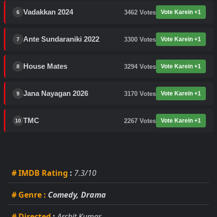
Vadakkan 2024
3462
Votes
Vote Karein +1
6
Ante Sundaraniki 2022
3300
Votes
Vote Karein +1
7
House Mates
3294
Votes
Vote Karein +1
8
Jana Nayagan 2026
3170
Votes
Vote Karein +1
9
TMC
2267
Votes
Vote Karein +1
10
# IMDB Rating
:
7.3/10
# Genre
:
Comedy, Drama
# Directed
:
Archit Kumar