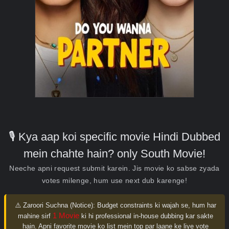
🎙️ Kya aap koi specific movie Hindi Dubbed
mein chahte hain? only South Movie!
Neeche apni request submit karein. Jis movie ko sabse zyada
votes milenge, hum use next dub karenge!
⚠️ Zaroori Suchna (Notice):
Budget constraints ki wajah se, hum har
1 Movie
mahine sirf
ki hi professional in-house dubbing kar sakte
hain. Apni favorite movie ko list mein top par laane ke liye vote