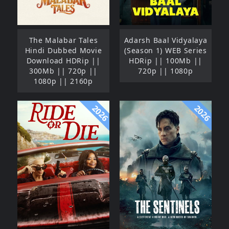
The Malabar Tales
Adarsh Baal Vidyalaya
Hindi Dubbed Movie
(Season 1) WEB Series
Download HDRip ||
HDRip || 100Mb ||
300Mb || 720p ||
720p || 1080p
1080p || 2160p
2026
2026