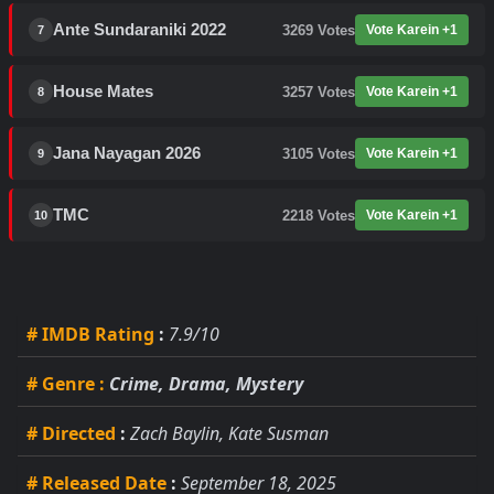
Ante Sundaraniki 2022
3269
Votes
Vote Karein +1
7
House Mates
3257
Votes
Vote Karein +1
8
Jana Nayagan 2026
3105
Votes
Vote Karein +1
9
TMC
2218
Votes
Vote Karein +1
10
# IMDB Rating
:
7.9/10
# Genre
:
Crime, Drama, Mystery
# Directed
:
Zach Baylin, Kate Susman
# Released Date
:
September 18, 2025