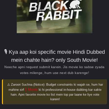
🎙️ Kya aap koi specific movie Hindi Dubbed
mein chahte hain? only South Movie!
Neeche apni request submit karein. Jis movie ko sabse zyada
votes milenge, hum use next dub karenge!
⚠️ Zaroori Suchna (Notice):
Budget constraints ki wajah se, hum har
1 Movie
mahine sirf
ki hi professional in-house dubbing kar sakte
hain. Apni favorite movie ko list mein top par laane ke liye vote
karein!