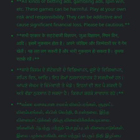
**All kinds of betting ads, gambling ads, spin win,
etc. These games can be harmful. Play at your own
risk and responsibility. They can be addictive and
cause significant financial loss. Please be cautious.**
**सभी प्रकार के सट्टेबाजी विज्ञापन, जुआ विज्ञापन, स्पिन विन,
आदि। इसमें नुकसान होता है। अपने जोखिम और जिम्मेदारी पर ये गेम
खेलें। यह लत लग सकती है और भारी नुकसान हो सकता है। कृपया
सतर्क रहें।**
**ਸਾਰੇ ਕਿਸਮ ਦੇ ਸੱਟੇਬਾਜ਼ੀ ਦੇ ਵਿਗਿਆਪਨ, ਜੂਏ ਦੇ ਵਿਗਿਆਪਨ,
ਸਪਿਨ ਵਿਨ, ਆਦਿ। ਇਹ ਗੇਮਾਂ ਨੁਕਸਾਨਦਾਹਕ ਹੋ ਸਕਦੀਆਂ ਹਨ।
ਆਪਣੇ ਜੋਖਮ ਤੇ ਜ਼ਿੰਮੇਵਾਰੀ ਤੇ ਖੇਡੋ। ਇਹਨਾਂ ਦੀ ਲਤ ਪੈ ਸਕਦੀ ਹੈ
ਅਤੇ ਵੱਡਾ ਨੁਕਸਾਨ ਹੋ ਸਕਦਾ ਹੈ। ਕਿਰਪਾ ਕਰਕੇ ਸਾਵਧਾਨ ਰਹੋ।**
**எல்லா வகையான சவால் விளம்பரங்கள், சூதாட்ட
விளம்பரங்கள், ஸ்பின் வெற்றி, போன்றவை. இந்த
விளையாட்டுக்கள் தீங்கு விளைவிக்கக்கூடியவை.
உங்களின் ஆபத்து மற்றும் பொறுப்புடன் விளையாடுங்கள்.
இவை பழக்கமாகிவிடலாம் மற்றும் பெரும் நிதி இழப்பை