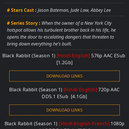
# Stars Cast
:
Jason Bateman, Jude Law, Abbey Lee
# Series Story
:
When the owner of a New York City
hotspot allows his turbulent brother back in his life, he
opens the door to escalating dangers that threaten to
bring down everything he’s built.
Black Rabbit (Season 1)
[Hindi-English]
576p AAC ESub
[1.2Gb]
DOWNLOAD LINKS
Black Rabbit (Season 1)
[Hindi-English]
720p AAC
DD5.1 ESub [4.1Gb]
DOWNLOAD LINKS
Black Rabbit (Season 1)
[Hindi-English-French]
1080p