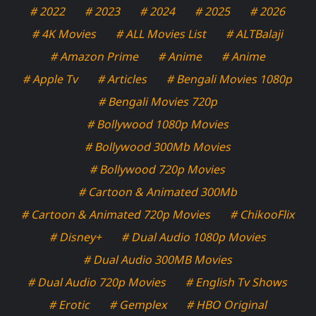
# 2022
# 2023
# 2024
# 2025
# 2026
# 4K Movies
# ALL Movies List
# ALTBalaji
# Amazon Prime
# Anime
# Anime
# Apple Tv
# Articles
# Bengali Movies 1080p
# Bengali Movies 720p
# Bollywood 1080p Movies
# Bollywood 300Mb Movies
# Bollywood 720p Movies
# Cartoon & Animated 300Mb
# Cartoon & Animated 720p Movies
# ChikooFlix
# Disney+
# Dual Audio 1080p Movies
# Dual Audio 300MB Movies
# Dual Audio 720p Movies
# English Tv Shows
# Erotic
# Gemplex
# HBO Original