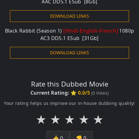
AAC DD5.1 ESub [8Gb]
DOWNLOAD LINKS
Black Rabbit (Season 1)
[Hindi-English-French]
1080p
AC3 DD5.1 ESub [31Gb]
DOWNLOAD LINKS
Rate this Dubbed Movie
Current Rating:
⭐ 0.0/5
(
0
Votes)
Your rating helps us improve our in-house dubbing quality!
★
★
★
★
★
👍
0
👎
0