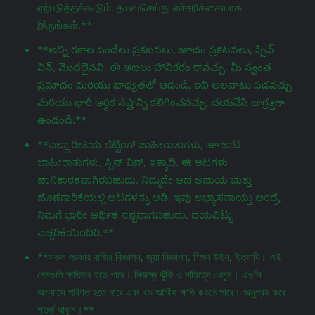
ஏற்படுத்தக்கூடும். தயவுசெய்து எச்சரிக்கையாக
இருங்கள்.**
**అన్ని రకాల పందేలు ప్రకటనలు, జూదం ప్రకటనలు, స్పిన్
విన్, మొదలైనవి. ఈ ఆటలు హానికరం కావచ్చు. మీ స్వంత
ప్రమాదం మరియు బాధ్యతతో ఆడండి. ఇవి అలవాటు పడవచ్చు
మరియు భారీ ఆర్థిక నష్టాన్ని కలిగించవచ్చు. దయచేసి జాగ్రತ್ತగా
ఉండండి.**
**ಎಲ್ಲಾ ರೀತಿಯ ಬೆಟ್ಟಿಂಗ್ ಜಾಹೀರಾತುಗಳು, జూಜಾಟ
ಜಾಹೀರಾತುಗಳು, ಸ್ಪಿನ್ ವಿನ್, ಇತ್ಯಾದಿ. ಈ ಆಟಗಳು
ಹಾನಿಕಾರಕವಾಗಿರಬಹುದು. ನಿಮ್ಮದೇ ಆದ ಅಪಾಯ ಮತ್ತು
ಹೊಣೆಗಾರಿಕೆಯಲ್ಲಿ ಆಟಗಳನ್ನು ಆಡಿ. ಇವು ಅಭ್ಯಾಸವಾಯ್ತು ಅಂದ್ರೆ,
ನಿಮಗೆ ಭಾರೀ ಆರ್ಥಿಕ ನಷ್ಟವಾಗಬಹುದು. ದಯವಿಟ್ಟು
ಎಚ್ಚರಿಕೆಯಿಂದಿರಿ.**
**সকল প্রকার বাজির বিজ্ঞাপন, জুয়া বিজ্ঞাপন, স্পিন উইন, ইত্যাদি। এই
গেমগুলি ক্ষতিকর হতে পারে। নিজস্ব ঝুঁকি ও দায়িত্বে খেলুন। এগুলি
অভ্যাসে পরিণত হতে পারে এবং বড় আর্থিক ক্ষতি করতে পারে। অনুগ্রহ করে
সতর্ক থাকুন।**