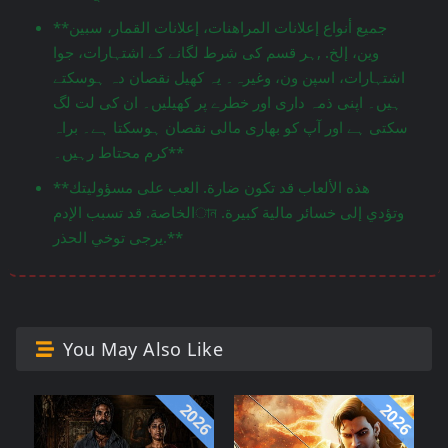
**جميع أنواع إعلانات المراهنات، إعلانات القمار، سبين
وين، إلخ. ,ہر قسم کی شرط لگانے کے اشتہارات، جوا
اشتہارات، اسپن ون، وغیرہ۔ یہ کھیل نقصان دہ ہوسکتے
ہیں۔ اپنی ذمہ داری اور خطرے پر کھیلیں۔ ان کی لت لگ
سکتی ہے اور آپ کو بھاری مالی نقصان ہوسکتا ہے۔ براہ
کرم محتاط رہیں۔**
**هذه الألعاب قد تكون ضارة. العب على مسؤوليتك
الخاصة. قد تسبب الإدمান وتؤدي إلى خسائر مالية كبيرة.
يرجى توخي الحذر.**
You May Also Like
2026
2026