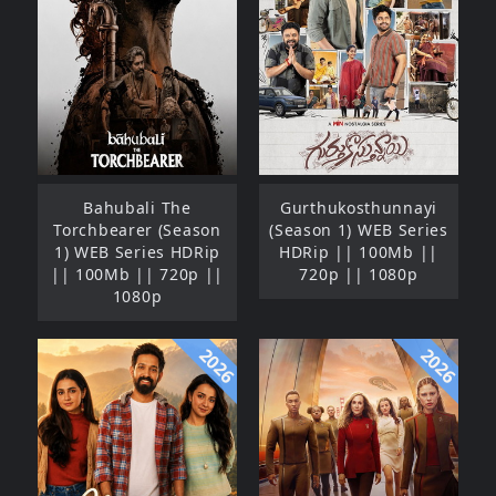
Bahubali The
Gurthukosthunnayi
Torchbearer (Season
(Season 1) WEB Series
1) WEB Series HDRip
HDRip || 100Mb ||
|| 100Mb || 720p ||
720p || 1080p
1080p
2026
2026