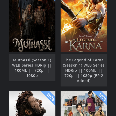
Muthassi (Season 1)
The Legend of Karna
WEB Series HDRip ||
(Season 1) WEB Series
100Mb || 720p ||
HDRip || 100Mb ||
1080p
720p || 1080p [EP-2
Added]
2026
2026