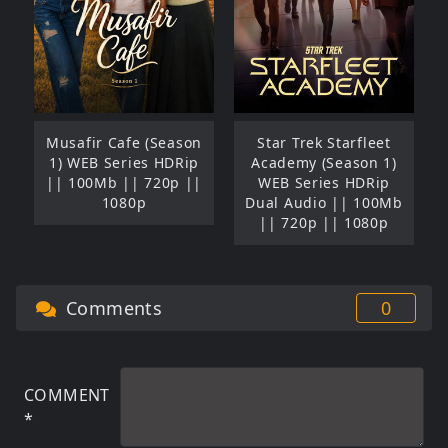
Musafir Cafe (Season
Star Trek Starfleet
1) WEB Series HDRip
Academy (Season 1)
|| 100Mb || 720p ||
WEB Series HDRip
1080p
Dual Audio || 100Mb
|| 720p || 1080p
Comments
0
COMMENT
*