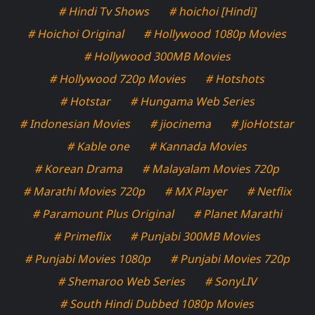
# Hindi Tv Shows
# hoichoi [Hindi]
# Hoichoi Original
# Hollywood 1080p Movies
# Hollywood 300MB Movies
# Hollywood 720p Movies
# Hotshots
# Hotstar
# Hungama Web Series
# Indonesian Movies
# jiocinema
# JioHotstar
# Kable one
# Kannada Movies
# Korean Drama
# Malayalam Movies 720p
# Marathi Movies 720p
# MX Player
# Netflix
# Paramount Plus Original
# Planet Marathi
# Primeflix
# Punjabi 300MB Movies
# Punjabi Movies 1080p
# Punjabi Movies 720p
# Shemaroo Web Series
# SonyLIV
# South Hindi Dubbed 1080p Movies