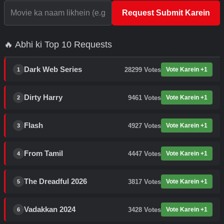
Request Submit Karein
🔥 Abhi ki Top 10 Requests
Dark Web Series
28299
Votes
Vote Karein +1
1
Dirty Harry
9461
Votes
Vote Karein +1
2
Flash
4927
Votes
Vote Karein +1
3
From Tamil
4447
Votes
Vote Karein +1
4
The Dreadful 2026
3817
Votes
Vote Karein +1
5
Vadakkan 2024
3428
Votes
Vote Karein +1
6