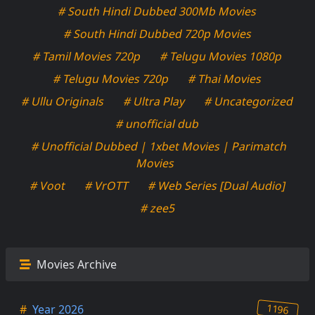
# South Hindi Dubbed 300Mb Movies
# South Hindi Dubbed 720p Movies
# Tamil Movies 720p
# Telugu Movies 1080p
# Telugu Movies 720p
# Thai Movies
# Ullu Originals
# Ultra Play
# Uncategorized
# unofficial dub
# Unofficial Dubbed | 1xbet Movies | Parimatch
Movies
# Voot
# VrOTT
# Web Series [Dual Audio]
# zee5
Movies Archive
1196
#
Year 2026