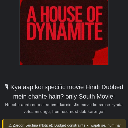
🎙️ Kya aap koi specific movie Hindi Dubbed
mein chahte hain? only South Movie!
Neeche apni request submit karein. Jis movie ko sabse zyada
votes milenge, hum use next dub karenge!
⚠️ Zaroori Suchna (Notice):
Budget constraints ki wajah se, hum har