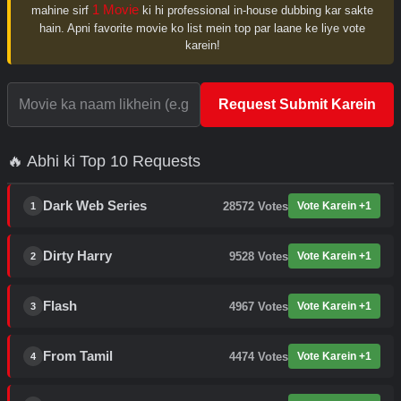
1 Movie
mahine sirf
ki hi professional in-house dubbing kar sakte
hain. Apni favorite movie ko list mein top par laane ke liye vote
karein!
Request Submit Karein
🔥 Abhi ki Top 10 Requests
Dark Web Series
28572
Votes
Vote Karein +1
1
Dirty Harry
9528
Votes
Vote Karein +1
2
Flash
4967
Votes
Vote Karein +1
3
From Tamil
4474
Votes
Vote Karein +1
4