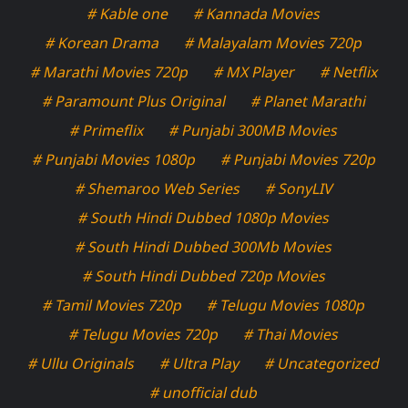
# Kable one
# Kannada Movies
# Korean Drama
# Malayalam Movies 720p
# Marathi Movies 720p
# MX Player
# Netflix
# Paramount Plus Original
# Planet Marathi
# Primeflix
# Punjabi 300MB Movies
# Punjabi Movies 1080p
# Punjabi Movies 720p
# Shemaroo Web Series
# SonyLIV
# South Hindi Dubbed 1080p Movies
# South Hindi Dubbed 300Mb Movies
# South Hindi Dubbed 720p Movies
# Tamil Movies 720p
# Telugu Movies 1080p
# Telugu Movies 720p
# Thai Movies
# Ullu Originals
# Ultra Play
# Uncategorized
# unofficial dub