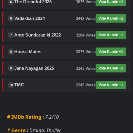
The Dreadful 2026
3835
Votes
Vote Karein +1
5
Vadakkan 2024
3442
Votes
Vote Karein +1
6
Ante Sundaraniki 2022
3284
Votes
Vote Karein +1
7
House Mates
3279
Votes
Vote Karein +1
8
Jana Nayagan 2026
3143
Votes
Vote Karein +1
9
TMC
2249
Votes
Vote Karein +1
10
# IMDb Rating
:
7.2/10
# Genre
:
Drama, Thriller