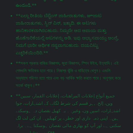
ఉండండి.**
**ಎಲ್ಲಾ ರೀತಿಯ ಬೆಟ್ಟಿಂಗ್ ಜಾಹೀರಾತುಗಳು, జూಜಾಟ
ಜಾಹೀರಾತುಗಳು, ಸ್ಪಿನ್ ವಿನ್, ಇತ್ಯಾದಿ. ಈ ಆಟಗಳು
ಹಾನಿಕಾರಕವಾಗಿರಬಹುದು. ನಿಮ್ಮದೇ ಆದ ಅಪಾಯ ಮತ್ತು
ಹೊಣೆಗಾರಿಕೆಯಲ್ಲಿ ಆಟಗಳನ್ನು ಆಡಿ. ಇವು ಅಭ್ಯಾಸವಾಯ್ತು ಅಂದ್ರೆ,
ನಿಮಗೆ ಭಾರೀ ಆರ್ಥಿಕ ನಷ್ಟವಾಗಬಹುದು. ದಯವಿಟ್ಟು
ಎಚ್ಚರಿಕೆಯಿಂದಿರಿ.**
**সকল প্রকার বাজির বিজ্ঞাপন, জুয়া বিজ্ঞাপন, স্পিন উইন, ইত্যাদি। এই
গেমগুলি ক্ষতিকর হতে পারে। নিজস্ব ঝুঁকি ও দায়িত্বে খেলুন। এগুলি
অভ্যাসে পরিণত হতে পারে এবং বড় আর্থিক ক্ষতি করতে পারে। অনুগ্রহ করে
সতর্ক থাকুন।**
**جميع أنواع إعلانات المراهنات، إعلانات القمار، سبين
وين، إلخ. ,ہر قسم کی شرط لگانے کے اشتہارات، جوا
اشتہارات، اسپن ون، وغیرہ۔ یہ کھیل نقصان دہ ہوسکتے
ہیں۔ اپنی ذمہ داری اور خطرے پر کھیلیں۔ ان کی لت لگ
سکتی ہے اور آپ کو بھاری مالی نقصان ہوسکتا ہے۔ براہ
کرم محتاط رہیں۔**