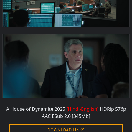
A House of Dynamite 2025
[Hindi-English]
HDRip 576
p
AAC ESub 2.0
[345Mb]
DOWNLOAD LINKS