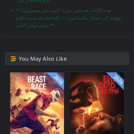
**هذه الألعاب قد تكون ضارة. العب على مسؤوليتك
الخاصة. قد تسبب الإدمান وتؤدي إلى خسائر مالية كبيرة.
يرجى توخي الحذر.**
You May Also Like
2026
2026