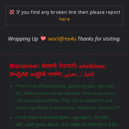
If you find any broken link then please report
here
Wrapping Up
worldfree4u
Thanks for visiting.
Disclaimer: चेतावनी: ਚੇਤਾਵਨੀ: எச்சரிக்கை:
హెచ్చరిక: ಎಚ್ಚರಿಕೆ: সতর্কতা: انتباہ: , تحذير:
**All kinds of betting ads, gambling ads, spin win,
etc. These games can be harmful. Play at your own
risk and responsibility. They can be addictive and
cause significant financial loss. Please be cautious.**
**सभी प्रकार के सट्टेबाजी विज्ञापन, जुआ विज्ञापन, स्पिन विन,
आदि। इसमें नुकसान होता है। अपने जोखिम और जिम्मेदारी पर ये गेम