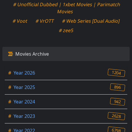
# Unofficial Dubbed | 1xbet Movies | Parimatch
Movies
# Voot
# VrOTT
# Web Series [Dual Audio]
# zee5
Movies Archive
1204
#
Year 2026
896
#
Year 2025
942
#
Year 2024
2628
#
Year 2023
6798
#
Year 2022