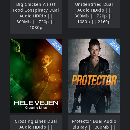
Big Chicken A Fast
Unidentified Dual
Food Conspiracy Dual
Audio HDRip ||
Audio HDRip ||
300Mb || 720p ||
300Mb || 720p ||
1080p || 2160p
1080p
2025
2026
Crossing Lines Dual
Protector Dual Audio
Audio HDRip ||
BluRay || 300Mb ||