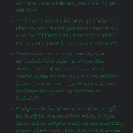
खेलें। यह लत लग सकती है और भारी नुकसान हो सकता है। कृपया
सतर्क रहें।**
**ਸਾਰੇ ਕਿਸਮ ਦੇ ਸੱਟੇਬਾਜ਼ੀ ਦੇ ਵਿਗਿਆਪਨ, ਜੂਏ ਦੇ ਵਿਗਿਆਪਨ,
ਸਪਿਨ ਵਿਨ, ਆਦਿ। ਇਹ ਗੇਮਾਂ ਨੁਕਸਾਨਦਾਹਕ ਹੋ ਸਕਦੀਆਂ ਹਨ।
ਆਪਣੇ ਜੋਖਮ ਤੇ ਜ਼ਿੰਮੇਵਾਰੀ ਤੇ ਖੇਡੋ। ਇਹਨਾਂ ਦੀ ਲਤ ਪੈ ਸਕਦੀ ਹੈ
ਅਤੇ ਵੱਡਾ ਨੁਕਸਾਨ ਹੋ ਸਕਦਾ ਹੈ। ਕਿਰਪਾ ਕਰਕੇ ਸਾਵਧਾਨ ਰਹੋ।**
**எல்லா வகையான சவால் விளம்பரங்கள், சூதாட்ட
விளம்பரங்கள், ஸ்பின் வெற்றி, போன்றவை. இந்த
விளையாட்டுக்கள் தீங்கு விளைவிக்கக்கூடியவை.
உங்களின் ஆபத்து மற்றும் பொறுப்புடன் விளையாடுங்கள்.
இவை பழக்கமாகிவிடலாம் மற்றும் பெரும் நிதி இழப்பை
ஏற்படுத்தக்கூடும். தயவுசெய்து எச்சரிக்கையாக
இருங்கள்.**
**అన్ని రకాల పందేలు ప్రకటనలు, జూదం ప్రకటనలు, స్పిన్
విన్, మొదలైనవి. ఈ ఆటలు హానికరం కావచ్చు. మీ స్వంత
ప్రమాదం మరియు బాధ్యతతో ఆడండి. ఇవి అలవాటు పడవచ్చు
మరియు భారీ ఆర్థిక నష్టాన్ని కలిగించవచ్చు. దయచేసి జాగ్రತ್ತగా