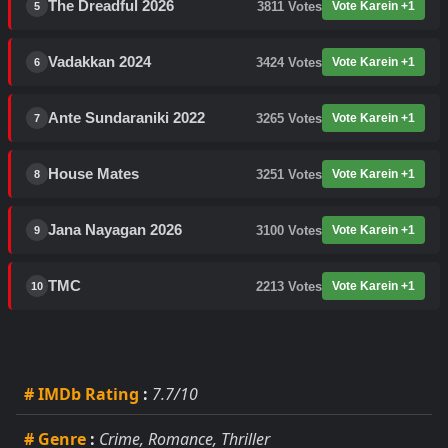
The Dreadful 2026
3811
Votes
Vote Karein +1
5
Vadakkan 2024
3424
Votes
Vote Karein +1
6
Ante Sundaraniki 2022
3265
Votes
Vote Karein +1
7
House Mates
3251
Votes
Vote Karein +1
8
Jana Nayagan 2026
3100
Votes
Vote Karein +1
9
TMC
2213
Votes
Vote Karein +1
10
# IMDb Rating
:
7.7/10
# Genre
:
Crime, Romance, Thriller