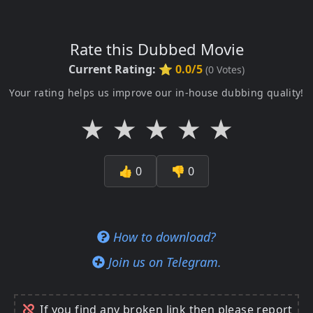
Rate this Dubbed Movie
Current Rating:
⭐ 0.0/5
(
0
Votes)
Your rating helps us improve our in-house dubbing quality!
★
★
★
★
★
👍
0
👎
0
How to download?
Join us on Telegram.
If you find any broken link then please report