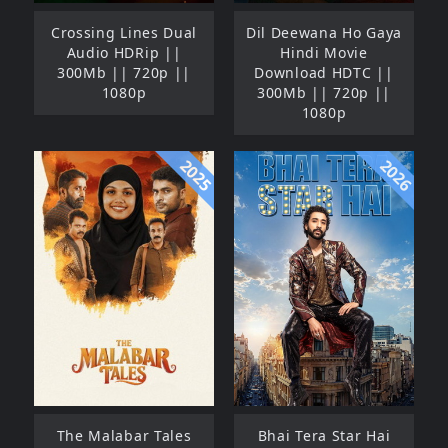
Crossing Lines Dual
Dil Deewana Ho Gaya
Audio HDRip ||
Hindi Movie
300Mb || 720p ||
Download HDTC ||
1080p
300Mb || 720p ||
1080p
2025
2026
The Malabar Tales
Bhai Tera Star Hai