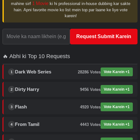
1 Movie
mahine sirf
ki hi professional in-house dubbing kar sakte
hain. Apni favorite movie ko list mein top par laane ke liye vote
karein!
Request Submit Karein
🔥 Abhi ki Top 10 Requests
Dark Web Series
28286
Votes
Vote Karein +1
1
Dirty Harry
9456
Votes
Vote Karein +1
2
Flash
4920
Votes
Vote Karein +1
3
From Tamil
4443
Votes
Vote Karein +1
4