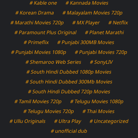
# Kable one
# Kannada Movies
# Korean Drama
# Malayalam Movies 720p
# Marathi Movies 720p
# MX Player
# Netflix
# Paramount Plus Original
# Planet Marathi
# Primeflix
# Punjabi 300MB Movies
# Punjabi Movies 1080p
# Punjabi Movies 720p
# Shemaroo Web Series
# SonyLIV
# South Hindi Dubbed 1080p Movies
# South Hindi Dubbed 300Mb Movies
# South Hindi Dubbed 720p Movies
# Tamil Movies 720p
# Telugu Movies 1080p
# Telugu Movies 720p
# Thai Movies
# Ullu Originals
# Ultra Play
# Uncategorized
# unofficial dub