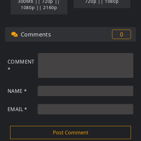
300Mb || 720p ||
720p || 1080p
1080p || 2160p
Comments
0
COMMENT
*
NAME
*
EMAIL
*