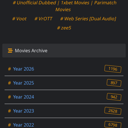
# Unofficial Dubbed | 1xbet Movies | Parimatch
Movies
# Voot
# VrOTT
# Web Series [Dual Audio]
# zee5
Movies Archive
1196
#
Year 2026
897
#
Year 2025
942
#
Year 2024
2628
#
Year 2023
6798
#
Year 2022