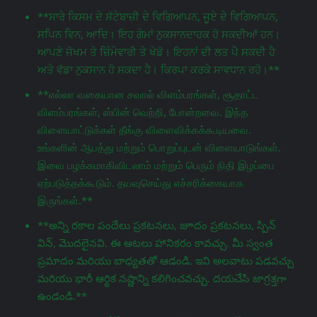
**ਸਾਰੇ ਕਿਸਮ ਦੇ ਸੱਟੇਬਾਜ਼ੀ ਦੇ ਵਿਗਿਆਪਨ, ਜੂਏ ਦੇ ਵਿਗਿਆਪਨ,
ਸਪਿਨ ਵਿਨ, ਆਦਿ। ਇਹ ਗੇਮਾਂ ਨੁਕਸਾਨਦਾਹਕ ਹੋ ਸਕਦੀਆਂ ਹਨ।
ਆਪਣੇ ਜੋਖਮ ਤੇ ਜ਼ਿੰਮੇਵਾਰੀ ਤੇ ਖੇਡੋ। ਇਹਨਾਂ ਦੀ ਲਤ ਪੈ ਸਕਦੀ ਹੈ
ਅਤੇ ਵੱਡਾ ਨੁਕਸਾਨ ਹੋ ਸਕਦਾ ਹੈ। ਕਿਰਪਾ ਕਰਕੇ ਸਾਵਧਾਨ ਰਹੋ।**
**எல்லா வகையான சவால் விளம்பரங்கள், சூதாட்ட
விளம்பரங்கள், ஸ்பின் வெற்றி, போன்றவை. இந்த
விளையாட்டுக்கள் தீங்கு விளைவிக்கக்கூடியவை.
உங்களின் ஆபத்து மற்றும் பொறுப்புடன் விளையாடுங்கள்.
இவை பழக்கமாகிவிடலாம் மற்றும் பெரும் நிதி இழப்பை
ஏற்படுத்தக்கூடும். தயவுசெய்து எச்சரிக்கையாக
இருங்கள்.**
**అన్ని రకాల పందేలు ప్రకటనలు, జూదం ప్రకటనలు, స్పిన్
విన్, మొదలైనవి. ఈ ఆటలు హానికరం కావచ్చు. మీ స్వంత
ప్రమాదం మరియు బాధ్యతతో ఆడండి. ఇవి అలవాటు పడవచ్చు
మరియు భారీ ఆర్థిక నష్టాన్ని కలిగించవచ్చు. దయచేసి జాగ్రತ್ತగా
ఉండండి.**