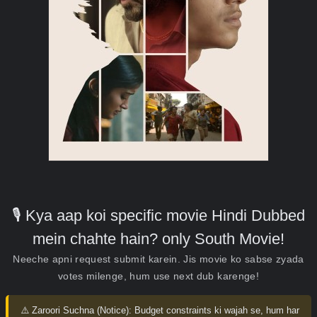
🎙️ Kya aap koi specific movie Hindi Dubbed
mein chahte hain? only South Movie!
Neeche apni request submit karein. Jis movie ko sabse zyada
votes milenge, hum use next dub karenge!
⚠️ Zaroori Suchna (Notice):
Budget constraints ki wajah se, hum har