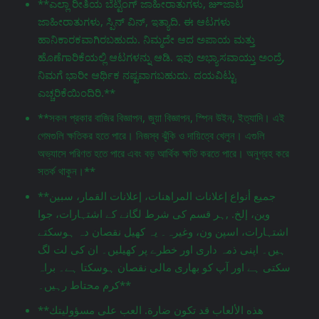
**ಎಲ್ಲಾ ರೀತಿಯ ಬೆಟ್ಟಿಂಗ್ ಜಾಹೀರಾತುಗಳು, జూಜಾಟ
ಜಾಹೀರಾತುಗಳು, ಸ್ಪಿನ್ ವಿನ್, ಇತ್ಯಾದಿ. ಈ ಆಟಗಳು
ಹಾನಿಕಾರಕವಾಗಿರಬಹುದು. ನಿಮ್ಮದೇ ಆದ ಅಪಾಯ ಮತ್ತು
ಹೊಣೆಗಾರಿಕೆಯಲ್ಲಿ ಆಟಗಳನ್ನು ಆಡಿ. ಇವು ಅಭ್ಯಾಸವಾಯ್ತು ಅಂದ್ರೆ,
ನಿಮಗೆ ಭಾರೀ ಆರ್ಥಿಕ ನಷ್ಟವಾಗಬಹುದು. ದಯವಿಟ್ಟು
ಎಚ್ಚರಿಕೆಯಿಂದಿರಿ.**
**সকল প্রকার বাজির বিজ্ঞাপন, জুয়া বিজ্ঞাপন, স্পিন উইন, ইত্যাদি। এই
গেমগুলি ক্ষতিকর হতে পারে। নিজস্ব ঝুঁকি ও দায়িত্বে খেলুন। এগুলি
অভ্যাসে পরিণত হতে পারে এবং বড় আর্থিক ক্ষতি করতে পারে। অনুগ্রহ করে
সতর্ক থাকুন।**
**جميع أنواع إعلانات المراهنات، إعلانات القمار، سبين
وين، إلخ. ,ہر قسم کی شرط لگانے کے اشتہارات، جوا
اشتہارات، اسپن ون، وغیرہ۔ یہ کھیل نقصان دہ ہوسکتے
ہیں۔ اپنی ذمہ داری اور خطرے پر کھیلیں۔ ان کی لت لگ
سکتی ہے اور آپ کو بھاری مالی نقصان ہوسکتا ہے۔ براہ
کرم محتاط رہیں۔**
**هذه الألعاب قد تكون ضارة. العب على مسؤوليتك