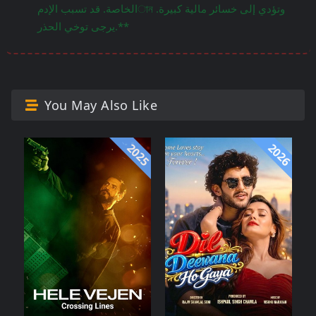
الخاصة. قد تسبب الإدمান وتؤدي إلى خسائر مالية كبيرة.
يرجى توخي الحذر.**
You May Also Like
2025
2026