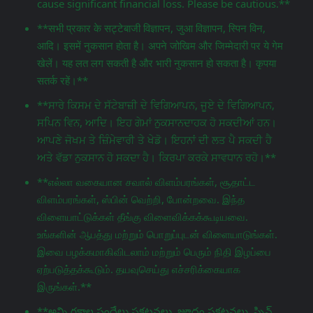
cause significant financial loss. Please be cautious.**
**सभी प्रकार के सट्टेबाजी विज्ञापन, जुआ विज्ञापन, स्पिन विन,
आदि। इसमें नुकसान होता है। अपने जोखिम और जिम्मेदारी पर ये गेम
खेलें। यह लत लग सकती है और भारी नुकसान हो सकता है। कृपया
सतर्क रहें।**
**ਸਾਰੇ ਕਿਸਮ ਦੇ ਸੱਟੇਬਾਜ਼ੀ ਦੇ ਵਿਗਿਆਪਨ, ਜੂਏ ਦੇ ਵਿਗਿਆਪਨ,
ਸਪਿਨ ਵਿਨ, ਆਦਿ। ਇਹ ਗੇਮਾਂ ਨੁਕਸਾਨਦਾਹਕ ਹੋ ਸਕਦੀਆਂ ਹਨ।
ਆਪਣੇ ਜੋਖਮ ਤੇ ਜ਼ਿੰਮੇਵਾਰੀ ਤੇ ਖੇਡੋ। ਇਹਨਾਂ ਦੀ ਲਤ ਪੈ ਸਕਦੀ ਹੈ
ਅਤੇ ਵੱਡਾ ਨੁਕਸਾਨ ਹੋ ਸਕਦਾ ਹੈ। ਕਿਰਪਾ ਕਰਕੇ ਸਾਵਧਾਨ ਰਹੋ।**
**எல்லா வகையான சவால் விளம்பரங்கள், சூதாட்ட
விளம்பரங்கள், ஸ்பின் வெற்றி, போன்றவை. இந்த
விளையாட்டுக்கள் தீங்கு விளைவிக்கக்கூடியவை.
உங்களின் ஆபத்து மற்றும் பொறுப்புடன் விளையாடுங்கள்.
இவை பழக்கமாகிவிடலாம் மற்றும் பெரும் நிதி இழப்பை
ஏற்படுத்தக்கூடும். தயவுசெய்து எச்சரிக்கையாக
இருங்கள்.**
**అన్ని రకాల పందేలు ప్రకటనలు, జూదం ప్రకటనలు, స్పిన్