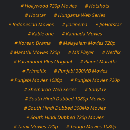
# Hollywood 720p Movies
# Hotshots
# Hotstar
# Hungama Web Series
# Indonesian Movies
# jiocinema
# JioHotstar
# Kable one
# Kannada Movies
# Korean Drama
# Malayalam Movies 720p
# Marathi Movies 720p
# MX Player
# Netflix
# Paramount Plus Original
# Planet Marathi
# Primeflix
# Punjabi 300MB Movies
# Punjabi Movies 1080p
# Punjabi Movies 720p
# Shemaroo Web Series
# SonyLIV
# South Hindi Dubbed 1080p Movies
# South Hindi Dubbed 300Mb Movies
# South Hindi Dubbed 720p Movies
# Tamil Movies 720p
# Telugu Movies 1080p