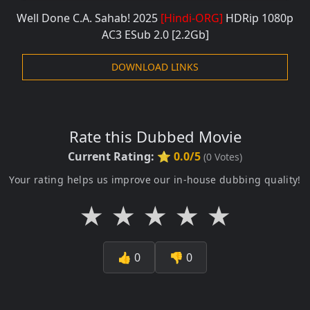
Well Done C.A. Sahab! 2025
[Hindi-ORG]
HDRip
1080p
AC3 ESub 2.0
[2.2Gb]
DOWNLOAD LINKS
Rate this Dubbed Movie
Current Rating:
⭐ 0.0/5
(
0
Votes)
Your rating helps us improve our in-house dubbing quality!
★
★
★
★
★
👍
0
👎
0