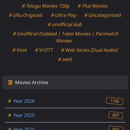
# Telugu Movies 720p
# Thai Movies
# Ullu Originals
# Ultra Play
# Uncategorized
# unofficial dub
# Unofficial Dubbed | 1xbet Movies | Parimatch
Movies
# Voot
# VrOTT
# Web Series [Dual Audio]
# zee5
Movies Archive
1196
#
Year 2026
897
#
Year 2025
942
#
Year 2024