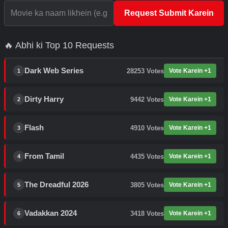
Request Submit Karein
🔥 Abhi ki Top 10 Requests
Dark Web Series
28253
Votes
Vote Karein +1
1
Dirty Harry
9442
Votes
Vote Karein +1
2
Flash
4910
Votes
Vote Karein +1
3
From Tamil
4435
Votes
Vote Karein +1
4
The Dreadful 2026
3805
Votes
Vote Karein +1
5
Vadakkan 2024
3418
Votes
Vote Karein +1
6