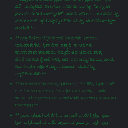
విన్, మొదలైనవి. ఈ ఆటలు హానికరం కావచ్చు. మీ స్వంత
ప్రమాదం మరియు బాధ్యతతో ఆడండి. ఇవి అలవాటు పడవచ్చు
మరియు భారీ ఆర్థిక నష్టాన్ని కలిగించవచ్చు. దయచేసి జాగ్రತ್ತగా
ఉండండి.**
**ಎಲ್ಲಾ ರೀತಿಯ ಬೆಟ್ಟಿಂಗ್ ಜಾಹೀರಾತುಗಳು, జూಜಾಟ
ಜಾಹೀರಾತುಗಳು, ಸ್ಪಿನ್ ವಿನ್, ಇತ್ಯಾದಿ. ಈ ಆಟಗಳು
ಹಾನಿಕಾರಕವಾಗಿರಬಹುದು. ನಿಮ್ಮದೇ ಆದ ಅಪಾಯ ಮತ್ತು
ಹೊಣೆಗಾರಿಕೆಯಲ್ಲಿ ಆಟಗಳನ್ನು ಆಡಿ. ಇವು ಅಭ್ಯಾಸವಾಯ್ತು ಅಂದ್ರೆ,
ನಿಮಗೆ ಭಾರೀ ಆರ್ಥಿಕ ನಷ್ಟವಾಗಬಹುದು. ದಯವಿಟ್ಟು
ಎಚ್ಚರಿಕೆಯಿಂದಿರಿ.**
**সকল প্রকার বাজির বিজ্ঞাপন, জুয়া বিজ্ঞাপন, স্পিন উইন, ইত্যাদি। এই
গেমগুলি ক্ষতিকর হতে পারে। নিজস্ব ঝুঁকি ও দায়িত্বে খেলুন। এগুলি
অভ্যাসে পরিণত হতে পারে এবং বড় আর্থিক ক্ষতি করতে পারে। অনুগ্রহ করে
সতর্ক থাকুন।**
**جميع أنواع إعلانات المراهنات، إعلانات القمار، سبين
وين، إلخ. ,ہر قسم کی شرط لگانے کے اشتہارات، جوا