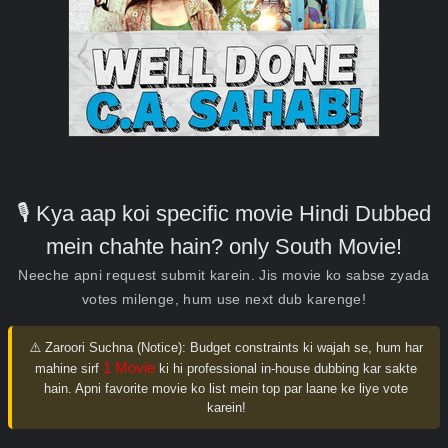
🎙️ Kya aap koi specific movie Hindi Dubbed
mein chahte hain? only South Movie!
Neeche apni request submit karein. Jis movie ko sabse zyada
votes milenge, hum use next dub karenge!
⚠️ Zaroori Suchna (Notice):
Budget constraints ki wajah se, hum har
1 Movie
mahine sirf
ki hi professional in-house dubbing kar sakte
hain. Apni favorite movie ko list mein top par laane ke liye vote
karein!