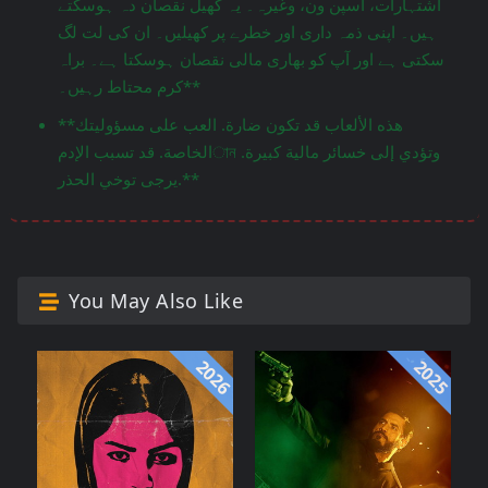
اشتہارات، اسپن ون، وغیرہ۔ یہ کھیل نقصان دہ ہوسکتے
ہیں۔ اپنی ذمہ داری اور خطرے پر کھیلیں۔ ان کی لت لگ
سکتی ہے اور آپ کو بھاری مالی نقصان ہوسکتا ہے۔ براہ
کرم محتاط رہیں۔**
**هذه الألعاب قد تكون ضارة. العب على مسؤوليتك
الخاصة. قد تسبب الإدمান وتؤدي إلى خسائر مالية كبيرة.
يرجى توخي الحذر.**
You May Also Like
2026
2025