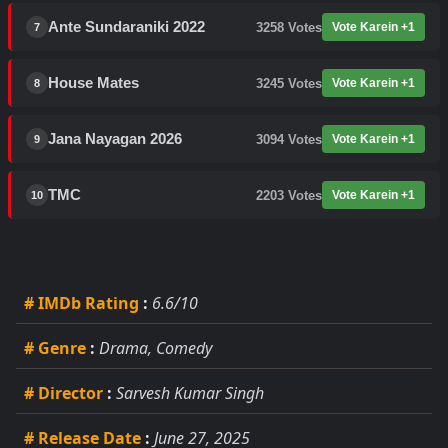
Ante Sundaraniki 2022
3258
Votes
Vote Karein +1
7
House Mates
3245
Votes
Vote Karein +1
8
Jana Nayagan 2026
3094
Votes
Vote Karein +1
9
TMC
2203
Votes
Vote Karein +1
10
# IMDb Rating
:
6.6/10
# Genre
:
Drama, Comedy
# Director
:
Sarvesh Kumar Singh
# Release Date
:
June 27, 2025