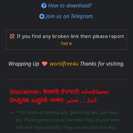
How to download?
Join us on Telegram.
If you find any broken link then please report
here
Wrapping Up
worldfree4u
Thanks for visiting.
Disclaimer: चेतावनी: ਚੇਤਾਵਨੀ: எச்சரிக்கை:
హెచ్చరిక: ಎಚ್ಚರಿಕೆ: সতর্কতা: انتباہ: , تحذير:
**All kinds of betting ads, gambling ads, spin win,
etc. These games can be harmful. Play at your own
risk and responsibility. They can be addictive and