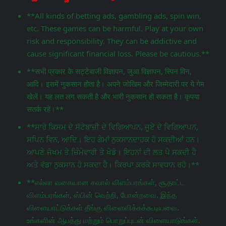
**All kinds of betting ads, gambling ads, spin win,
etc. These games can be harmful. Play at your own
risk and responsibility. They can be addictive and
cause significant financial loss. Please be cautious.**
**सभी प्रकार के सट्टेबाजी विज्ञापन, जुआ विज्ञापन, स्पिन विन,
आदि। इसमें नुकसान होता है। अपने जोखिम और जिम्मेदारी पर ये गेम
खेलें। यह लत लग सकती है और भारी नुकसान हो सकता है। कृपया
सतर्क रहें।**
**ਸਾਰੇ ਕਿਸਮ ਦੇ ਸੱਟੇਬਾਜ਼ੀ ਦੇ ਵਿਗਿਆਪਨ, ਜੂਏ ਦੇ ਵਿਗਿਆਪਨ,
ਸਪਿਨ ਵਿਨ, ਆਦਿ। ਇਹ ਗੇਮਾਂ ਨੁਕਸਾਨਦਾਹਕ ਹੋ ਸਕਦੀਆਂ ਹਨ।
ਆਪਣੇ ਜੋਖਮ ਤੇ ਜ਼ਿੰਮੇਵਾਰੀ ਤੇ ਖੇਡੋ। ਇਹਨਾਂ ਦੀ ਲਤ ਪੈ ਸਕਦੀ ਹੈ
ਅਤੇ ਵੱਡਾ ਨੁਕਸਾਨ ਹੋ ਸਕਦਾ ਹੈ। ਕਿਰਪਾ ਕਰਕੇ ਸਾਵਧਾਨ ਰਹੋ।**
**எல்லா வகையான சவால் விளம்பரங்கள், சூதாட்ட
விளம்பரங்கள், ஸ்பின் வெற்றி, போன்றவை. இந்த
விளையாட்டுக்கள் தீங்கு விளைவிக்கக்கூடியவை.
உங்களின் ஆபத்து மற்றும் பொறுப்புடன் விளையாடுங்கள்.