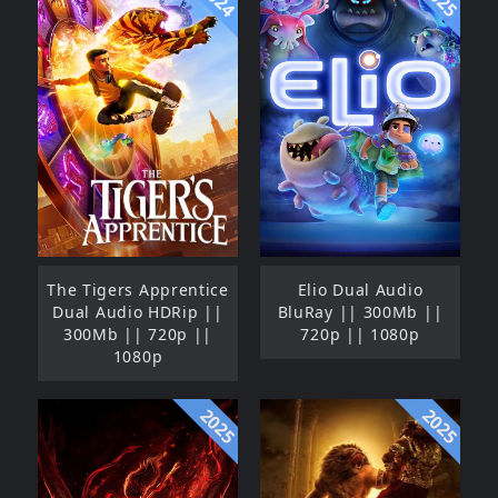
The Tigers Apprentice
Elio Dual Audio
Dual Audio HDRip ||
BluRay || 300Mb ||
300Mb || 720p ||
720p || 1080p
1080p
2025
2025