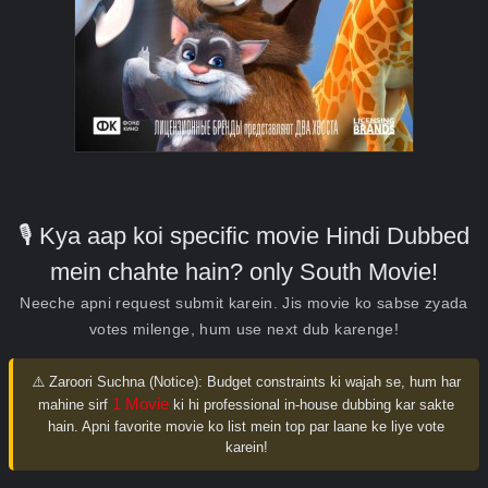
🎙️ Kya aap koi specific movie Hindi Dubbed
mein chahte hain? only South Movie!
Neeche apni request submit karein. Jis movie ko sabse zyada
votes milenge, hum use next dub karenge!
⚠️ Zaroori Suchna (Notice):
Budget constraints ki wajah se, hum har
1 Movie
mahine sirf
ki hi professional in-house dubbing kar sakte
hain. Apni favorite movie ko list mein top par laane ke liye vote
karein!