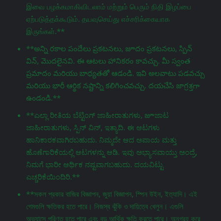
இவை பழக்கமாகிவிடலாம் மற்றும் பெரும் நிதி இழப்பை
ஏற்படுத்தக்கூடும். தயவுசெய்து எச்சரிக்கையாக
இருங்கள்.**
**అన్ని రకాల పందేలు ప్రకటనలు, జూదం ప్రకటనలు, స్పిన్
విన్, మొదలైనవి. ఈ ఆటలు హానికరం కావచ్చు. మీ స్వంత
ప్రమాదం మరియు బాధ్యతతో ఆడండి. ఇవి అలవాటు పడవచ్చు
మరియు భారీ ఆర్థిక నష్టాన్ని కలిగించవచ్చు. దయచేసి జాగ్రತ್ತగా
ఉండండి.**
**ಎಲ್ಲಾ ರೀತಿಯ ಬೆಟ್ಟಿಂಗ್ ಜಾಹೀರಾತುಗಳು, జూಜಾಟ
ಜಾಹೀರಾತುಗಳು, ಸ್ಪಿನ್ ವಿನ್, ಇತ್ಯಾದಿ. ಈ ಆಟಗಳು
ಹಾನಿಕಾರಕವಾಗಿರಬಹುದು. ನಿಮ್ಮದೇ ಆದ ಅಪಾಯ ಮತ್ತು
ಹೊಣೆಗಾರಿಕೆಯಲ್ಲಿ ಆಟಗಳನ್ನು ಆಡಿ. ಇವು ಅಭ್ಯಾಸವಾಯ್ತು ಅಂದ್ರೆ,
ನಿಮಗೆ ಭಾರೀ ಆರ್ಥಿಕ ನಷ್ಟವಾಗಬಹುದು. ದಯವಿಟ್ಟು
ಎಚ್ಚರಿಕೆಯಿಂದಿರಿ.**
**সকল প্রকার বাজির বিজ্ঞাপন, জুয়া বিজ্ঞাপন, স্পিন উইন, ইত্যাদি। এই
গেমগুলি ক্ষতিকর হতে পারে। নিজস্ব ঝুঁকি ও দায়িত্বে খেলুন। এগুলি
অভ্যাসে পরিণত হতে পারে এবং বড় আর্থিক ক্ষতি করতে পারে। অনুগ্রহ করে