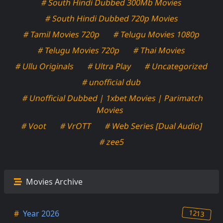
# South Hindi Dubbed 300Mb Movies
# South Hindi Dubbed 720p Movies
# Tamil Movies 720p
# Telugu Movies 1080p
# Telugu Movies 720p
# Thai Movies
# Ullu Originals
# Ultra Play
# Uncategorized
# unofficial dub
# Unofficial Dubbed | 1xbet Movies | Parimatch
Movies
# Voot
# VrOTT
# Web Series [Dual Audio]
# zee5
Movies Archive
1213
#
Year 2026