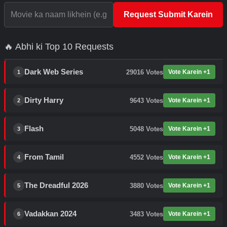
Request Submit Karein
🔥 Abhi ki Top 10 Requests
Dark Web Series
29016
Votes
Vote Karein +1
1
Dirty Harry
9643
Votes
Vote Karein +1
2
Flash
5048
Votes
Vote Karein +1
3
From Tamil
4552
Votes
Vote Karein +1
4
The Dreadful 2026
3880
Votes
Vote Karein +1
5
Vadakkan 2024
3483
Votes
Vote Karein +1
6