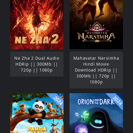
Ne Zha 2 Dual Audio
Mahavatar Narsimha
HDRip || 300Mb ||
Hindi Movie
720p || 1080p
Download HDRip ||
300Mb || 720p ||
1080p
2024
2024