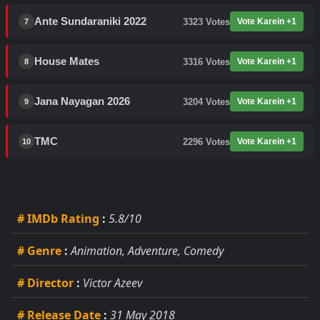
Ante Sundaraniki 2022
3323
Votes
Vote Karein +1
7
House Mates
3316
Votes
Vote Karein +1
8
Jana Nayagan 2026
3204
Votes
Vote Karein +1
9
TMC
2296
Votes
Vote Karein +1
10
# IMDb Rating
:
5.8/10
# Genre
:
Animation, Adventure, Comedy
# Director
:
Victor Azeev
# Release Date
:
31 May 2018