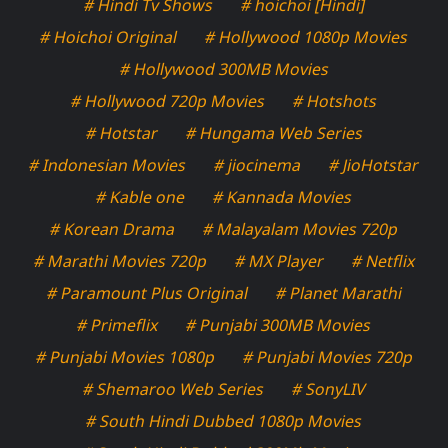
# Hindi Tv Shows
# hoichoi [Hindi]
# Hoichoi Original
# Hollywood 1080p Movies
# Hollywood 300MB Movies
# Hollywood 720p Movies
# Hotshots
# Hotstar
# Hungama Web Series
# Indonesian Movies
# jiocinema
# JioHotstar
# Kable one
# Kannada Movies
# Korean Drama
# Malayalam Movies 720p
# Marathi Movies 720p
# MX Player
# Netflix
# Paramount Plus Original
# Planet Marathi
# Primeflix
# Punjabi 300MB Movies
# Punjabi Movies 1080p
# Punjabi Movies 720p
# Shemaroo Web Series
# SonyLIV
# South Hindi Dubbed 1080p Movies