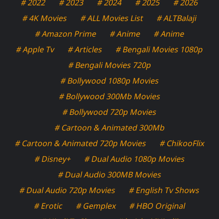
# 2022
# 2023
# 2024
# 2025
# 2026
# 4K Movies
# ALL Movies List
# ALTBalaji
# Amazon Prime
# Anime
# Anime
# Apple Tv
# Articles
# Bengali Movies 1080p
# Bengali Movies 720p
# Bollywood 1080p Movies
# Bollywood 300Mb Movies
# Bollywood 720p Movies
# Cartoon & Animated 300Mb
# Cartoon & Animated 720p Movies
# ChikooFlix
# Disney+
# Dual Audio 1080p Movies
# Dual Audio 300MB Movies
# Dual Audio 720p Movies
# English Tv Shows
# Erotic
# Gemplex
# HBO Original