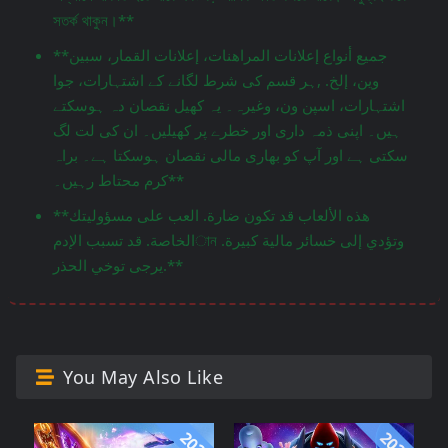
সতর্ক থাকুন।**
**جميع أنواع إعلانات المراهنات، إعلانات القمار، سبين
وين، إلخ. ,ہر قسم کی شرط لگانے کے اشتہارات، جوا
اشتہارات، اسپن ون، وغیرہ۔ یہ کھیل نقصان دہ ہوسکتے
ہیں۔ اپنی ذمہ داری اور خطرے پر کھیلیں۔ ان کی لت لگ
سکتی ہے اور آپ کو بھاری مالی نقصان ہوسکتا ہے۔ براہ
کرم محتاط رہیں۔**
**هذه الألعاب قد تكون ضارة. العب على مسؤوليتك
الخاصة. قد تسبب الإدمান وتؤدي إلى خسائر مالية كبيرة.
يرجى توخي الحذر.**
You May Also Like
2024
2025