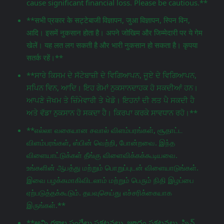
cause significant financial loss. Please be cautious.**
**सभी प्रकार के सट्टेबाजी विज्ञापन, जुआ विज्ञापन, स्पिन विन,
आदि। इसमें नुकसान होता है। अपने जोखिम और जिम्मेदारी पर ये गेम
खेलें। यह लत लग सकती है और भारी नुकसान हो सकता है। कृपया
सतर्क रहें।**
**ਸਾਰੇ ਕਿਸਮ ਦੇ ਸੱਟੇਬਾਜ਼ੀ ਦੇ ਵਿਗਿਆਪਨ, ਜੂਏ ਦੇ ਵਿਗਿਆਪਨ,
ਸਪਿਨ ਵਿਨ, ਆਦਿ। ਇਹ ਗੇਮਾਂ ਨੁਕਸਾਨਦਾਹਕ ਹੋ ਸਕਦੀਆਂ ਹਨ।
ਆਪਣੇ ਜੋਖਮ ਤੇ ਜ਼ਿੰਮੇਵਾਰੀ ਤੇ ਖੇਡੋ। ਇਹਨਾਂ ਦੀ ਲਤ ਪੈ ਸਕਦੀ ਹੈ
ਅਤੇ ਵੱਡਾ ਨੁਕਸਾਨ ਹੋ ਸਕਦਾ ਹੈ। ਕਿਰਪਾ ਕਰਕੇ ਸਾਵਧਾਨ ਰਹੋ।**
**எல்லா வகையான சவால் விளம்பரங்கள், சூதாட்ட
விளம்பரங்கள், ஸ்பின் வெற்றி, போன்றவை. இந்த
விளையாட்டுக்கள் தீங்கு விளைவிக்கக்கூடியவை.
உங்களின் ஆபத்து மற்றும் பொறுப்புடன் விளையாடுங்கள்.
இவை பழக்கமாகிவிடலாம் மற்றும் பெரும் நிதி இழப்பை
ஏற்படுத்தக்கூடும். தயவுசெய்து எச்சரிக்கையாக
இருங்கள்.**
**అన్ని రకాల పందేలు ప్రకటనలు, జూదం ప్రకటనలు, స్పిన్