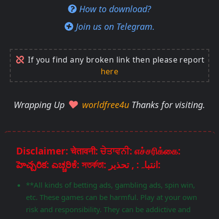
How to download?
Join us on Telegram.
If you find any broken link then please report
here
Wrapping Up
worldfree4u
Thanks for visiting.
Disclaimer: चेतावनी: ਚੇਤਾਵਨੀ: எச்சரிக்கை:
హెచ్చరిక: ಎಚ್ಚರಿಕೆ: সতর্কতা: انتباہ: , تحذير:
**All kinds of betting ads, gambling ads, spin win,
etc. These games can be harmful. Play at your own
risk and responsibility. They can be addictive and