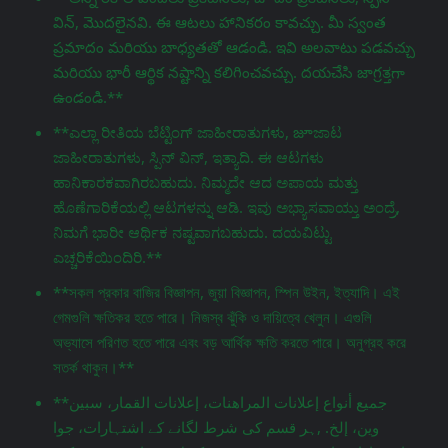
విన్, మొదలైనవి. ఈ ఆటలు హానికరం కావచ్చు. మీ స్వంత
ప్రమాదం మరియు బాధ్యతతో ఆడండి. ఇవి అలవాటు పడవచ్చు
మరియు భారీ ఆర్థిక నష్టాన్ని కలిగించవచ్చు. దయచేసి జాగ్రತ್ತగా
ఉండండి.**
**ಎಲ್ಲಾ ರೀತಿಯ ಬೆಟ್ಟಿಂಗ್ ಜಾಹೀರಾತುಗಳು, జూಜಾಟ
ಜಾಹೀರಾತುಗಳು, ಸ್ಪಿನ್ ವಿನ್, ಇತ್ಯಾದಿ. ಈ ಆಟಗಳು
ಹಾನಿಕಾರಕವಾಗಿರಬಹುದು. ನಿಮ್ಮದೇ ಆದ ಅಪಾಯ ಮತ್ತು
ಹೊಣೆಗಾರಿಕೆಯಲ್ಲಿ ಆಟಗಳನ್ನು ಆಡಿ. ಇವು ಅಭ್ಯಾಸವಾಯ್ತು ಅಂದ್ರೆ,
ನಿಮಗೆ ಭಾರೀ ಆರ್ಥಿಕ ನಷ್ಟವಾಗಬಹುದು. ದಯವಿಟ್ಟು
ಎಚ್ಚರಿಕೆಯಿಂದಿರಿ.**
**সকল প্রকার বাজির বিজ্ঞাপন, জুয়া বিজ্ঞাপন, স্পিন উইন, ইত্যাদি। এই
গেমগুলি ক্ষতিকর হতে পারে। নিজস্ব ঝুঁকি ও দায়িত্বে খেলুন। এগুলি
অভ্যাসে পরিণত হতে পারে এবং বড় আর্থিক ক্ষতি করতে পারে। অনুগ্রহ করে
সতর্ক থাকুন।**
**جميع أنواع إعلانات المراهنات، إعلانات القمار، سبين
وين، إلخ. ,ہر قسم کی شرط لگانے کے اشتہارات، جوا