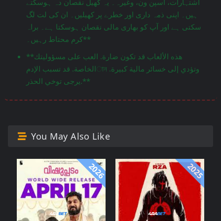
اشتہارات، اسپن ون، وغیرہ۔ یہ کھیل نقصان دہ ہوسکتے
ہیں۔ اپنی ذمہ داری اور خطرے پر کھیلیں۔ ان کی لت لگ
سکتی ہے اور آپ کو بھاری مالی نقصان ہوسکتا ہے۔ براہ
کرم محتاط رہیں۔**
**هذه الألعاب قد تكون ضارة. العب على مسؤوليتك
الخاصة. قد تسبب الإدمান وتؤدي إلى خسائر مالية كبيرة.
يرجى توخي الحذر.**
You May Also Like
2026
2025