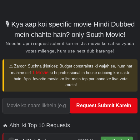
🎙️ Kya aap koi specific movie Hindi Dubbed
mein chahte hain? only South Movie!
Neeche apni request submit karein. Jis movie ko sabse zyada
votes milenge, hum use next dub karenge!
⚠️ Zaroori Suchna (Notice):
Budget constraints ki wajah se, hum har
1 Movie
mahine sirf
ki hi professional in-house dubbing kar sakte
hain. Apni favorite movie ko list mein top par laane ke liye vote
karein!
Request Submit Karein
🔥 Abhi ki Top 10 Requests