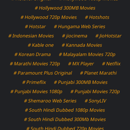
# Hollywood 300MB Movies
# Hollywood 720p Movies
# Hotshots
# Hotstar
# Hungama Web Series
# Indonesian Movies
# jiocinema
# JioHotstar
# Kable one
# Kannada Movies
# Korean Drama
# Malayalam Movies 720p
# Marathi Movies 720p
# MX Player
# Netflix
# Paramount Plus Original
# Planet Marathi
# Primeflix
# Punjabi 300MB Movies
# Punjabi Movies 1080p
# Punjabi Movies 720p
# Shemaroo Web Series
# SonyLIV
# South Hindi Dubbed 1080p Movies
# South Hindi Dubbed 300Mb Movies
# South Hindi Dubbed 720p Movies