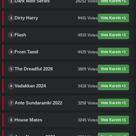
Dark Web Series
28252
Votes
Vote Karein +1
1
Dirty Harry
9441
Votes
Vote Karein +1
2
Flash
4910
Votes
Vote Karein +1
3
From Tamil
4435
Votes
Vote Karein +1
4
The Dreadful 2026
3805
Votes
Vote Karein +1
5
Vadakkan 2024
3418
Votes
Vote Karein +1
6
Ante Sundaraniki 2022
3258
Votes
Vote Karein +1
7
House Mates
3245
Votes
Vote Karein +1
8