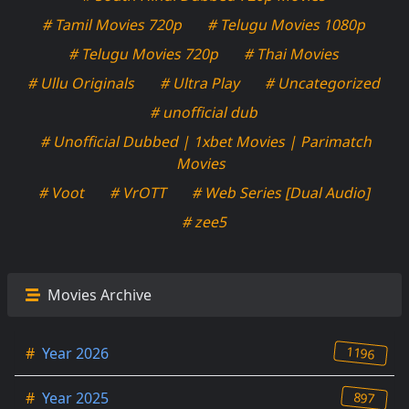
# Tamil Movies 720p
# Telugu Movies 1080p
# Telugu Movies 720p
# Thai Movies
# Ullu Originals
# Ultra Play
# Uncategorized
# unofficial dub
# Unofficial Dubbed | 1xbet Movies | Parimatch
Movies
# Voot
# VrOTT
# Web Series [Dual Audio]
# zee5
Movies Archive
1196
#
Year 2026
897
#
Year 2025