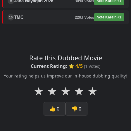
Jana Nayagan 2026
3094
Votes
Vote Karein +1
9
TMC
2203
Votes
Vote Karein +1
10
Rate this Dubbed Movie
Current Rating:
⭐ 4/5
(
1
Votes)
Your rating helps us improve our in-house dubbing quality!
★
★
★
★
★
👍
0
👎
0