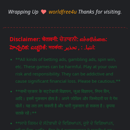
Wrapping Up
worldfree4u
Thanks for visiting.
Disclaimer: चेतावनी: ਚੇਤਾਵਨੀ: எச்சரிக்கை:
హెచ్చరిక: ಎಚ್ಚರಿಕೆ: সতর্কতা: انتباہ: , تحذير:
**All kinds of betting ads, gambling ads, spin win,
etc. These games can be harmful. Play at your own
risk and responsibility. They can be addictive and
cause significant financial loss. Please be cautious.**
**सभी प्रकार के सट्टेबाजी विज्ञापन, जुआ विज्ञापन, स्पिन विन,
आदि। इसमें नुकसान होता है। अपने जोखिम और जिम्मेदारी पर ये गेम
खेलें। यह लत लग सकती है और भारी नुकसान हो सकता है। कृपया
सतर्क रहें।**
**ਸਾਰੇ ਕਿਸਮ ਦੇ ਸੱਟੇਬਾਜ਼ੀ ਦੇ ਵਿਗਿਆਪਨ, ਜੂਏ ਦੇ ਵਿਗਿਆਪਨ,