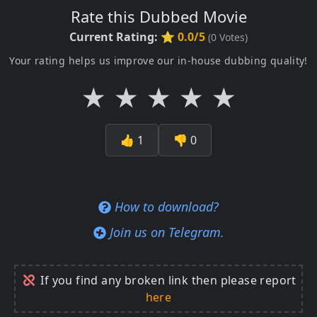
Rate this Dubbed Movie
Current Rating:
⭐ 0.0/5
(
0
Votes)
Your rating helps us improve our in-house dubbing quality!
★
★
★
★
★
👍
1
👎
0
How to download?
Join us on Telegram.
If you find any broken link then please report
here