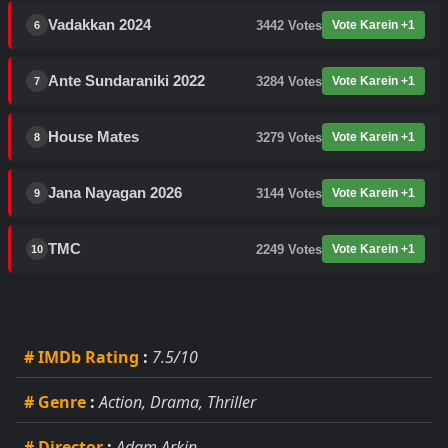
Vadakkan 2024
3442
Votes
Vote Karein +1
6
Ante Sundaraniki 2022
3284
Votes
Vote Karein +1
7
House Mates
3279
Votes
Vote Karein +1
8
Jana Nayagan 2026
3144
Votes
Vote Karein +1
9
TMC
2249
Votes
Vote Karein +1
10
# IMDb Rating
:
7.5/10
# Genre
:
Action, Drama, Thriller
# Director
:
Adam Arkin