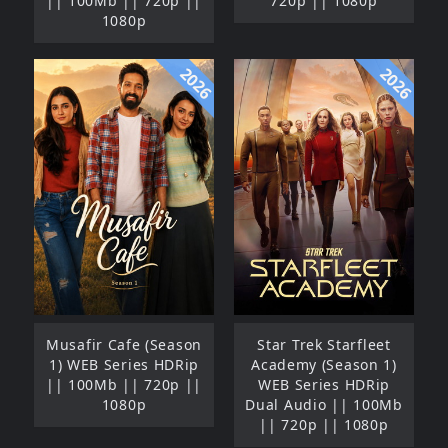
|| 100Mb || 720p ||
720p || 1080p
1080p
2026
2026
Musafir Cafe (Season
Star Trek Starfleet
1) WEB Series HDRip
Academy (Season 1)
|| 100Mb || 720p ||
WEB Series HDRip
1080p
Dual Audio || 100Mb
|| 720p || 1080p