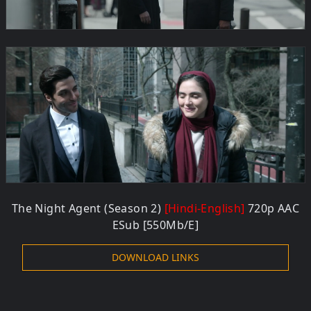
The Night Agent (Season 2)
[Hindi-English]
720p AAC
ESub [550Mb/E]
DOWNLOAD LINKS