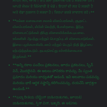
ਸਪਿਨ ਵਿਨ, ਆਦਿ। ਇਹ ਗੇਮਾਂ ਨੁਕਸਾਨਦਾਹਕ ਹੋ ਸਕਦੀਆਂ ਹਨ।
ਆਪਣੇ ਜੋਖਮ ਤੇ ਜ਼ਿੰਮੇਵਾਰੀ ਤੇ ਖੇਡੋ। ਇਹਨਾਂ ਦੀ ਲਤ ਪੈ ਸਕਦੀ ਹੈ
ਅਤੇ ਵੱਡਾ ਨੁਕਸਾਨ ਹੋ ਸਕਦਾ ਹੈ। ਕਿਰਪਾ ਕਰਕੇ ਸਾਵਧਾਨ ਰਹੋ।**
**எல்லா வகையான சவால் விளம்பரங்கள், சூதாட்ட
விளம்பரங்கள், ஸ்பின் வெற்றி, போன்றவை. இந்த
விளையாட்டுக்கள் தீங்கு விளைவிக்கக்கூடியவை.
உங்களின் ஆபத்து மற்றும் பொறுப்புடன் விளையாடுங்கள்.
இவை பழக்கமாகிவிடலாம் மற்றும் பெரும் நிதி இழப்பை
ஏற்படுத்தக்கூடும். தயவுசெய்து எச்சரிக்கையாக
இருங்கள்.**
**అన్ని రకాల పందేలు ప్రకటనలు, జూదం ప్రకటనలు, స్పిన్
విన్, మొదలైనవి. ఈ ఆటలు హానికరం కావచ్చు. మీ స్వంత
ప్రమాదం మరియు బాధ్యతతో ఆడండి. ఇవి అలవాటు పడవచ్చు
మరియు భారీ ఆర్థిక నష్టాన్ని కలిగించవచ్చు. దయచేసి జాగ్రತ್ತగా
ఉండండి.**
**ಎಲ್ಲಾ ರೀತಿಯ ಬೆಟ್ಟಿಂಗ್ ಜಾಹೀರಾತುಗಳು, జూಜಾಟ
ಜಾಹೀರಾತುಗಳು, ಸ್ಪಿನ್ ವಿನ್, ಇತ್ಯಾದಿ. ಈ ಆಟಗಳು