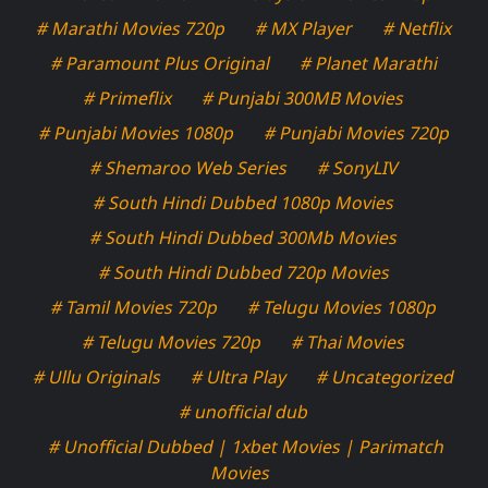
# Marathi Movies 720p
# MX Player
# Netflix
# Paramount Plus Original
# Planet Marathi
# Primeflix
# Punjabi 300MB Movies
# Punjabi Movies 1080p
# Punjabi Movies 720p
# Shemaroo Web Series
# SonyLIV
# South Hindi Dubbed 1080p Movies
# South Hindi Dubbed 300Mb Movies
# South Hindi Dubbed 720p Movies
# Tamil Movies 720p
# Telugu Movies 1080p
# Telugu Movies 720p
# Thai Movies
# Ullu Originals
# Ultra Play
# Uncategorized
# unofficial dub
# Unofficial Dubbed | 1xbet Movies | Parimatch
Movies