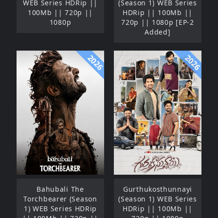
WEB Series HDRip ||
(Season 1) WEB Series
100Mb || 720p ||
HDRip || 100Mb ||
1080p
720p || 1080p [EP-2
Added]
2026
2026
Bahubali The
Gurthukosthunnayi
Torchbearer (Season
(Season 1) WEB Series
1) WEB Series HDRip
HDRip || 100Mb ||