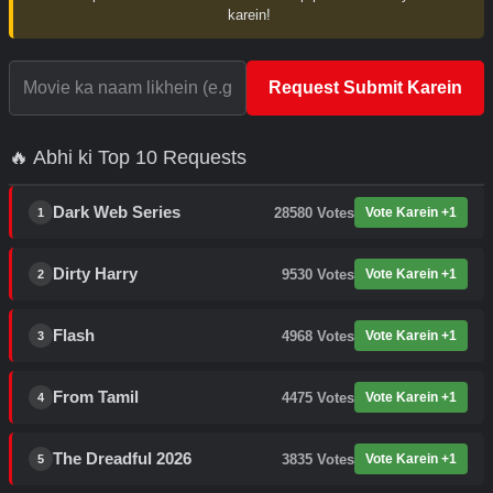
karein!
Request Submit Karein
🔥 Abhi ki Top 10 Requests
Dark Web Series
28580
Votes
Vote Karein +1
1
Dirty Harry
9530
Votes
Vote Karein +1
2
Flash
4968
Votes
Vote Karein +1
3
From Tamil
4475
Votes
Vote Karein +1
4
The Dreadful 2026
3835
Votes
Vote Karein +1
5