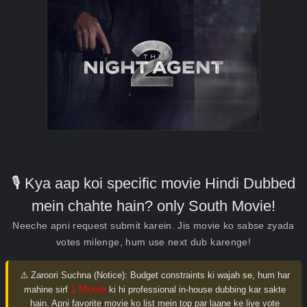
🎙️ Kya aap koi specific movie Hindi Dubbed
mein chahte hain? only South Movie!
Neeche apni request submit karein. Jis movie ko sabse zyada
votes milenge, hum use next dub karenge!
⚠️ Zaroori Suchna (Notice):
Budget constraints ki wajah se, hum har
1 Movie
mahine sirf
ki hi professional in-house dubbing kar sakte
hain. Apni favorite movie ko list mein top par laane ke liye vote