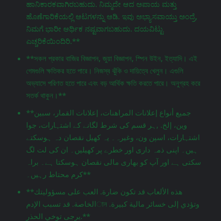
ಹಾನಿಕಾರಕವಾಗಿರಬಹುದು. ನಿಮ್ಮದೇ ಆದ ಅಪಾಯ ಮತ್ತು
ಹೊಣೆಗಾರಿಕೆಯಲ್ಲಿ ಆಟಗಳನ್ನು ಆಡಿ. ಇವು ಅಭ್ಯಾಸವಾಯ್ತು ಅಂದ್ರೆ,
ನಿಮಗೆ ಭಾರೀ ಆರ್ಥಿಕ ನಷ್ಟವಾಗಬಹುದು. ದಯವಿಟ್ಟು
ಎಚ್ಚರಿಕೆಯಿಂದಿರಿ.**
**সকল প্রকার বাজির বিজ্ঞাপন, জুয়া বিজ্ঞাপন, স্পিন উইন, ইত্যাদি। এই
গেমগুলি ক্ষতিকর হতে পারে। নিজস্ব ঝুঁকি ও দায়িত্বে খেলুন। এগুলি
অভ্যাসে পরিণত হতে পারে এবং বড় আর্থিক ক্ষতি করতে পারে। অনুগ্রহ করে
সতর্ক থাকুন।**
**جميع أنواع إعلانات المراهنات، إعلانات القمار، سبين
وين، إلخ. ,ہر قسم کی شرط لگانے کے اشتہارات، جوا
اشتہارات، اسپن ون، وغیرہ۔ یہ کھیل نقصان دہ ہوسکتے
ہیں۔ اپنی ذمہ داری اور خطرے پر کھیلیں۔ ان کی لت لگ
سکتی ہے اور آپ کو بھاری مالی نقصان ہوسکتا ہے۔ براہ
کرم محتاط رہیں۔**
**هذه الألعاب قد تكون ضارة. العب على مسؤوليتك
الخاصة. قد تسبب الإدمান وتؤدي إلى خسائر مالية كبيرة.
يرجى توخي الحذر.**