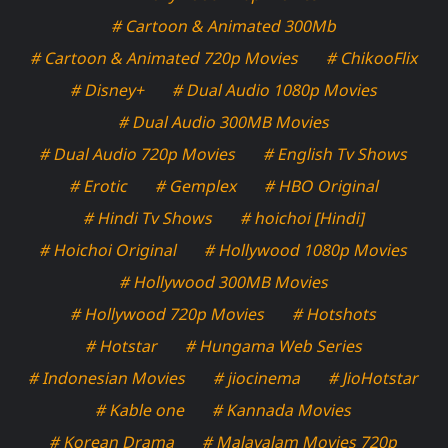
# Cartoon & Animated 300Mb
# Cartoon & Animated 720p Movies
# ChikooFlix
# Disney+
# Dual Audio 1080p Movies
# Dual Audio 300MB Movies
# Dual Audio 720p Movies
# English Tv Shows
# Erotic
# Gemplex
# HBO Original
# Hindi Tv Shows
# hoichoi [Hindi]
# Hoichoi Original
# Hollywood 1080p Movies
# Hollywood 300MB Movies
# Hollywood 720p Movies
# Hotshots
# Hotstar
# Hungama Web Series
# Indonesian Movies
# jiocinema
# JioHotstar
# Kable one
# Kannada Movies
# Korean Drama
# Malayalam Movies 720p