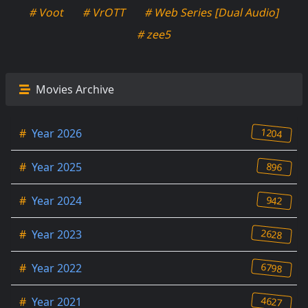
# Voot
# VrOTT
# Web Series [Dual Audio]
# zee5
Movies Archive
1204
#
Year 2026
896
#
Year 2025
942
#
Year 2024
2628
#
Year 2023
6798
#
Year 2022
4627
#
Year 2021