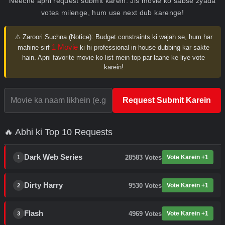
Neeche apni request submit karein. Jis movie ko sabse zyada
votes milenge, hum use next dub karenge!
⚠️ Zaroori Suchna (Notice):
Budget constraints ki wajah se, hum har
1 Movie
mahine sirf
ki hi professional in-house dubbing kar sakte
hain. Apni favorite movie ko list mein top par laane ke liye vote
karein!
Request Submit Karein
🔥 Abhi ki Top 10 Requests
Dark Web Series
28583
Votes
Vote Karein +1
1
Dirty Harry
9530
Votes
Vote Karein +1
2
Flash
4969
Votes
Vote Karein +1
3