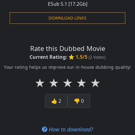
ESub 5.1
[17.2Gb]
DOWNLOAD LINKS
Rate this Dubbed Movie
Current Rating:
⭐ 1.5/5
(
2
Votes)
Your rating helps us improve our in-house dubbing quality!
★
★
★
★
★
👍
2
👎
0
How to download?