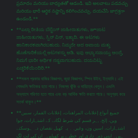
ప్రమాదం మరియు బాధ్యతతో ఆడండి. ఇవి అలవాటు పడవచ్చు
మరియు భారీ ఆర్థిక నష్టాన్ని కలిగించవచ్చు. దయచేసి జాగ్రತ್ತగా
ఉండండి.**
**ಎಲ್ಲಾ ರೀತಿಯ ಬೆಟ್ಟಿಂಗ್ ಜಾಹೀರಾತುಗಳು, జూಜಾಟ
ಜಾಹೀರಾತುಗಳು, ಸ್ಪಿನ್ ವಿನ್, ಇತ್ಯಾದಿ. ಈ ಆಟಗಳು
ಹಾನಿಕಾರಕವಾಗಿರಬಹುದು. ನಿಮ್ಮದೇ ಆದ ಅಪಾಯ ಮತ್ತು
ಹೊಣೆಗಾರಿಕೆಯಲ್ಲಿ ಆಟಗಳನ್ನು ಆಡಿ. ಇವು ಅಭ್ಯಾಸವಾಯ್ತು ಅಂದ್ರೆ,
ನಿಮಗೆ ಭಾರೀ ಆರ್ಥಿಕ ನಷ್ಟವಾಗಬಹುದು. ದಯವಿಟ್ಟು
ಎಚ್ಚರಿಕೆಯಿಂದಿರಿ.**
**সকল প্রকার বাজির বিজ্ঞাপন, জুয়া বিজ্ঞাপন, স্পিন উইন, ইত্যাদি। এই
গেমগুলি ক্ষতিকর হতে পারে। নিজস্ব ঝুঁকি ও দায়িত্বে খেলুন। এগুলি
অভ্যাসে পরিণত হতে পারে এবং বড় আর্থিক ক্ষতি করতে পারে। অনুগ্রহ করে
সতর্ক থাকুন।**
**جميع أنواع إعلانات المراهنات، إعلانات القمار، سبين
وين، إلخ. ,ہر قسم کی شرط لگانے کے اشتہارات، جوا
اشتہارات، اسپن ون، وغیرہ۔ یہ کھیل نقصان دہ ہوسکتے
ہیں۔ اپنی ذمہ داری اور خطرے پر کھیلیں۔ ان کی لت لگ