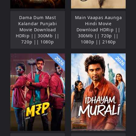
Dama Dum Mast
Main Vaapas Aaunga
Kalandar Punjabi
Hindi Movie
Movie Download
Download HDRip ||
HDRip || 300Mb ||
300Mb || 720p ||
720p || 1080p
1080p || 2160p
2026
2026