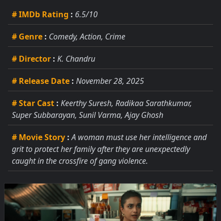
# IMDb Rating
:
6.5/10
# Genre
:
Comedy, Action, Crime
# Director
:
K. Chandru
# Release Date
:
November 28, 2025
# Star Cast
:
Keerthy Suresh, Radikaa Sarathkumar,
Super Subbarayan, Sunil Varma, Ajay Ghosh
# Movie Story
:
A woman must use her intelligence and
grit to protect her family after they are unexpectedly
caught in the crossfire of gang violence.