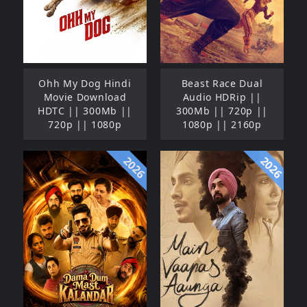
Ohh My Dog Hindi
Beast Race Dual
Movie Download
Audio HDRip ||
HDTC || 300Mb ||
300Mb || 720p ||
720p || 1080p
1080p || 2160p
2026
2026