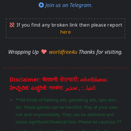
Join us on Telegram.
If you find any broken link then please report
here
Wrapping Up
worldfree4u
Thanks for visiting.
Disclaimer: चेतावनी: ਚੇਤਾਵਨੀ: எச்சரிக்கை:
హెచ్చరిక: ಎಚ್ಚರಿಕೆ: সতর্কতা: انتباہ: , تحذير:
**All kinds of betting ads, gambling ads, spin win,
etc. These games can be harmful. Play at your own
risk and responsibility. They can be addictive and
cause significant financial loss. Please be cautious.**