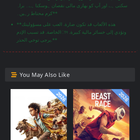
سکتی ہے اور آپ کو بھاری مالی نقصان ہوسکتا ہے۔ براہ
کرم محتاط رہیں۔**
**هذه الألعاب قد تكون ضارة. العب على مسؤوليتك
الخاصة. قد تسبب الإدمান وتؤدي إلى خسائر مالية كبيرة.
يرجى توخي الحذر.**
You May Also Like
2026
2026