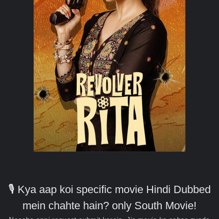
🎙️ Kya aap koi specific movie Hindi Dubbed
mein chahte hain? only South Movie!