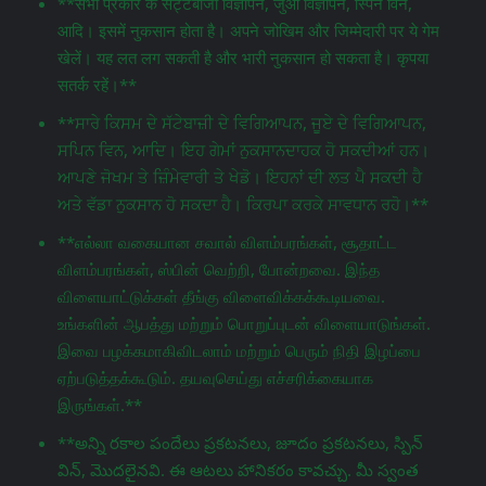
**सभी प्रकार के सट्टेबाजी विज्ञापन, जुआ विज्ञापन, स्पिन विन,
आदि। इसमें नुकसान होता है। अपने जोखिम और जिम्मेदारी पर ये गेम
खेलें। यह लत लग सकती है और भारी नुकसान हो सकता है। कृपया
सतर्क रहें।**
**ਸਾਰੇ ਕਿਸਮ ਦੇ ਸੱਟੇਬਾਜ਼ੀ ਦੇ ਵਿਗਿਆਪਨ, ਜੂਏ ਦੇ ਵਿਗਿਆਪਨ,
ਸਪਿਨ ਵਿਨ, ਆਦਿ। ਇਹ ਗੇਮਾਂ ਨੁਕਸਾਨਦਾਹਕ ਹੋ ਸਕਦੀਆਂ ਹਨ।
ਆਪਣੇ ਜੋਖਮ ਤੇ ਜ਼ਿੰਮੇਵਾਰੀ ਤੇ ਖੇਡੋ। ਇਹਨਾਂ ਦੀ ਲਤ ਪੈ ਸਕਦੀ ਹੈ
ਅਤੇ ਵੱਡਾ ਨੁਕਸਾਨ ਹੋ ਸਕਦਾ ਹੈ। ਕਿਰਪਾ ਕਰਕੇ ਸਾਵਧਾਨ ਰਹੋ।**
**எல்லா வகையான சவால் விளம்பரங்கள், சூதாட்ட
விளம்பரங்கள், ஸ்பின் வெற்றி, போன்றவை. இந்த
விளையாட்டுக்கள் தீங்கு விளைவிக்கக்கூடியவை.
உங்களின் ஆபத்து மற்றும் பொறுப்புடன் விளையாடுங்கள்.
இவை பழக்கமாகிவிடலாம் மற்றும் பெரும் நிதி இழப்பை
ஏற்படுத்தக்கூடும். தயவுசெய்து எச்சரிக்கையாக
இருங்கள்.**
**అన్ని రకాల పందేలు ప్రకటనలు, జూదం ప్రకటనలు, స్పిన్
విన్, మొదలైనవి. ఈ ఆటలు హానికరం కావచ్చు. మీ స్వంత