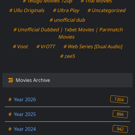
# Telugu Movies 720p
# Thai Movies
# Ullu Originals
# Ultra Play
# Uncategorized
# unofficial dub
# Unofficial Dubbed | 1xbet Movies | Parimatch
Movies
# Voot
# VrOTT
# Web Series [Dual Audio]
# zee5
Movies Archive
1204
#
Year 2026
896
#
Year 2025
942
#
Year 2024