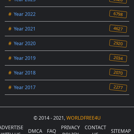
6798
#
Year 2022
4627
#
Year 2021
2920
#
Year 2020
2034
#
Year 2019
2070
#
Year 2018
2277
#
Year 2017
© 2014 - 2021,
WORLDFREE4U
ADVERTISE
PRIVACY
CONTACT
DMCA
FAQ
SITEMAP