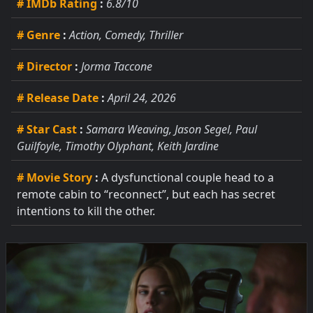
# IMDb Rating
:
6.8/10
# Genre
:
Action, Comedy, Thriller
# Director
:
Jorma Taccone
# Release Date
:
April 24, 2026
# Star Cast
:
Samara Weaving, Jason Segel, Paul
Guilfoyle, Timothy Olyphant, Keith Jardine
# Movie Story
:
A dysfunctional couple head to a
remote cabin to “reconnect”, but each has secret
intentions to kill the other.