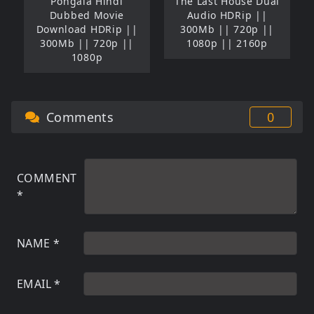
Pongala Hindi
The Last House Dual
Dubbed Movie
Audio HDRip ||
Download HDRip ||
300Mb || 720p ||
300Mb || 720p ||
1080p || 2160p
1080p
Comments
0
COMMENT
*
NAME
*
EMAIL
*