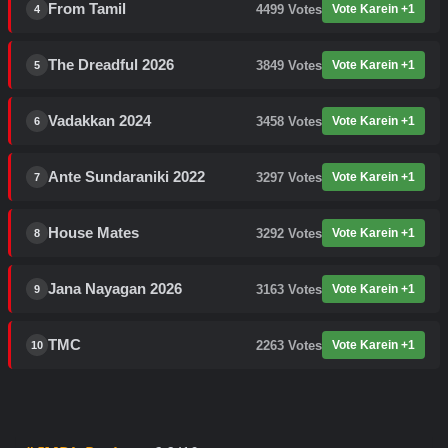
From Tamil
4499
Votes
Vote Karein +1
4
The Dreadful 2026
3849
Votes
Vote Karein +1
5
Vadakkan 2024
3458
Votes
Vote Karein +1
6
Ante Sundaraniki 2022
3297
Votes
Vote Karein +1
7
House Mates
3292
Votes
Vote Karein +1
8
Jana Nayagan 2026
3163
Votes
Vote Karein +1
9
TMC
2263
Votes
Vote Karein +1
10