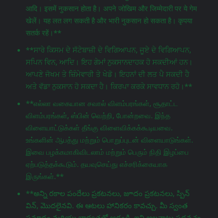
आदि। इसमें नुकसान होता है। अपने जोखिम और जिम्मेदारी पर ये गेम
खेलें। यह लत लग सकती है और भारी नुकसान हो सकता है। कृपया
सतर्क रहें।**
**ਸਾਰੇ ਕਿਸਮ ਦੇ ਸੱਟੇਬਾਜ਼ੀ ਦੇ ਵਿਗਿਆਪਨ, ਜੂਏ ਦੇ ਵਿਗਿਆਪਨ,
ਸਪਿਨ ਵਿਨ, ਆਦਿ। ਇਹ ਗੇਮਾਂ ਨੁਕਸਾਨਦਾਹਕ ਹੋ ਸਕਦੀਆਂ ਹਨ।
ਆਪਣੇ ਜੋਖਮ ਤੇ ਜ਼ਿੰਮੇਵਾਰੀ ਤੇ ਖੇਡੋ। ਇਹਨਾਂ ਦੀ ਲਤ ਪੈ ਸਕਦੀ ਹੈ
ਅਤੇ ਵੱਡਾ ਨੁਕਸਾਨ ਹੋ ਸਕਦਾ ਹੈ। ਕਿਰਪਾ ਕਰਕੇ ਸਾਵਧਾਨ ਰਹੋ।**
**எல்லா வகையான சவால் விளம்பரங்கள், சூதாட்ட
விளம்பரங்கள், ஸ்பின் வெற்றி, போன்றவை. இந்த
விளையாட்டுக்கள் தீங்கு விளைவிக்கக்கூடியவை.
உங்களின் ஆபத்து மற்றும் பொறுப்புடன் விளையாடுங்கள்.
இவை பழக்கமாகிவிடலாம் மற்றும் பெரும் நிதி இழப்பை
ஏற்படுத்தக்கூடும். தயவுசெய்து எச்சரிக்கையாக
இருங்கள்.**
**అన్ని రకాల పందేలు ప్రకటనలు, జూదం ప్రకటనలు, స్పిన్
విన్, మొదలైనవి. ఈ ఆటలు హానికరం కావచ్చు. మీ స్వంత
ప్రమాదం మరియు బాధ్యతతో ఆడండి. ఇవి అలవాటు పడవచ్చు