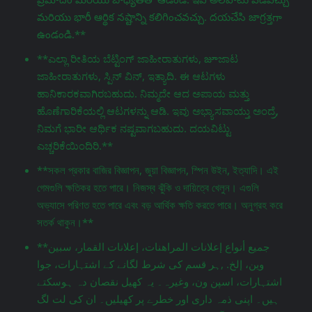
మరియు భారీ ఆర్థిక నష్టాన్ని కలిగించవచ్చు. దయచేసి జాగ్రತ್ತగా
ఉండండి.**
**ಎಲ್ಲಾ ರೀತಿಯ ಬೆಟ್ಟಿಂಗ್ ಜಾಹೀರಾತುಗಳು, జూಜಾಟ
ಜಾಹೀರಾತುಗಳು, ಸ್ಪಿನ್ ವಿನ್, ಇತ್ಯಾದಿ. ಈ ಆಟಗಳು
ಹಾನಿಕಾರಕವಾಗಿರಬಹುದು. ನಿಮ್ಮದೇ ಆದ ಅಪಾಯ ಮತ್ತು
ಹೊಣೆಗಾರಿಕೆಯಲ್ಲಿ ಆಟಗಳನ್ನು ಆಡಿ. ಇವು ಅಭ್ಯಾಸವಾಯ್ತು ಅಂದ್ರೆ,
ನಿಮಗೆ ಭಾರೀ ಆರ್ಥಿಕ ನಷ್ಟವಾಗಬಹುದು. ದಯವಿಟ್ಟು
ಎಚ್ಚರಿಕೆಯಿಂದಿರಿ.**
**সকল প্রকার বাজির বিজ্ঞাপন, জুয়া বিজ্ঞাপন, স্পিন উইন, ইত্যাদি। এই
গেমগুলি ক্ষতিকর হতে পারে। নিজস্ব ঝুঁকি ও দায়িত্বে খেলুন। এগুলি
অভ্যাসে পরিণত হতে পারে এবং বড় আর্থিক ক্ষতি করতে পারে। অনুগ্রহ করে
সতর্ক থাকুন।**
**جميع أنواع إعلانات المراهنات، إعلانات القمار، سبين
وين، إلخ. ,ہر قسم کی شرط لگانے کے اشتہارات، جوا
اشتہارات، اسپن ون، وغیرہ۔ یہ کھیل نقصان دہ ہوسکتے
ہیں۔ اپنی ذمہ داری اور خطرے پر کھیلیں۔ ان کی لت لگ