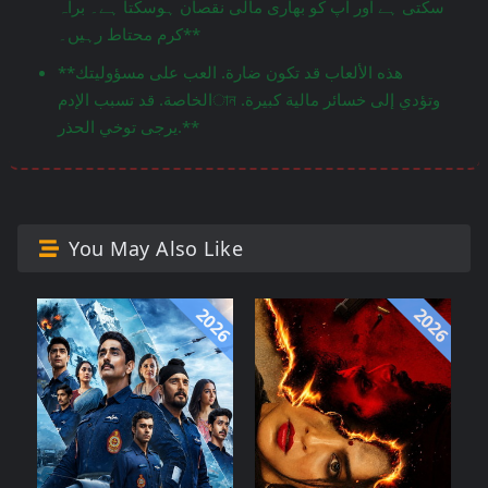
سکتی ہے اور آپ کو بھاری مالی نقصان ہوسکتا ہے۔ براہ
کرم محتاط رہیں۔**
**هذه الألعاب قد تكون ضارة. العب على مسؤوليتك
الخاصة. قد تسبب الإدمান وتؤدي إلى خسائر مالية كبيرة.
يرجى توخي الحذر.**
You May Also Like
2026
2026