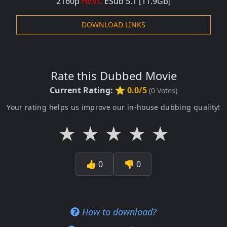
2160
p
HEVC
ESub 5.1 [11.9Gb]
DOWNLOAD LINKS
Rate this Dubbed Movie
Current Rating:
⭐ 0.0/5
(
0
Votes)
Your rating helps us improve our in-house dubbing quality!
★
★
★
★
★
👍
0
👎
0
How to download?