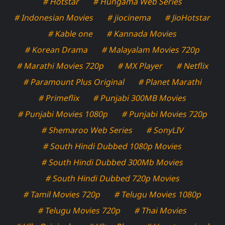
# Hotstar
# Hungama Web Series
# Indonesian Movies
# jiocinema
# JioHotstar
# Kable one
# Kannada Movies
# Korean Drama
# Malayalam Movies 720p
# Marathi Movies 720p
# MX Player
# Netflix
# Paramount Plus Original
# Planet Marathi
# Primeflix
# Punjabi 300MB Movies
# Punjabi Movies 1080p
# Punjabi Movies 720p
# Shemaroo Web Series
# SonyLIV
# South Hindi Dubbed 1080p Movies
# South Hindi Dubbed 300Mb Movies
# South Hindi Dubbed 720p Movies
# Tamil Movies 720p
# Telugu Movies 1080p
# Telugu Movies 720p
# Thai Movies