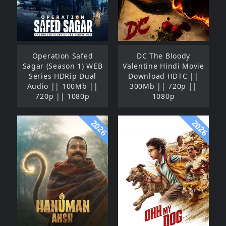
Operation Safed
DC The Bloody
Sagar (Season 1) WEB
Valentine Hindi Movie
Series HDRip Dual
Download HDTC ||
Audio || 100Mb ||
300Mb || 720p ||
720p || 1080p
1080p
2026
2026