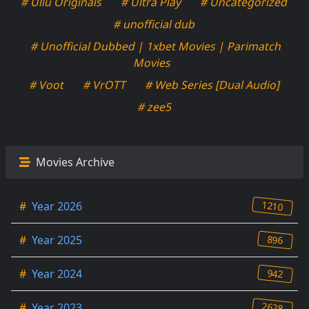
# Ullu Originals
# Ultra Play
# Uncategorized
# unofficial dub
# Unofficial Dubbed | 1xbet Movies | Parimatch
Movies
# Voot
# VrOTT
# Web Series [Dual Audio]
# zee5
Movies Archive
1210
#
Year 2026
896
#
Year 2025
942
#
Year 2024
2628
#
Year 2023