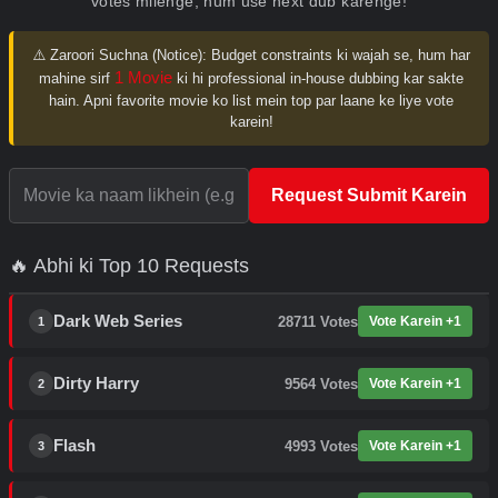
votes milenge, hum use next dub karenge!
⚠️ Zaroori Suchna (Notice):
Budget constraints ki wajah se, hum har
1 Movie
mahine sirf
ki hi professional in-house dubbing kar sakte
hain. Apni favorite movie ko list mein top par laane ke liye vote
karein!
Request Submit Karein
🔥 Abhi ki Top 10 Requests
Dark Web Series
28711
Votes
Vote Karein +1
1
Dirty Harry
9564
Votes
Vote Karein +1
2
Flash
4993
Votes
Vote Karein +1
3