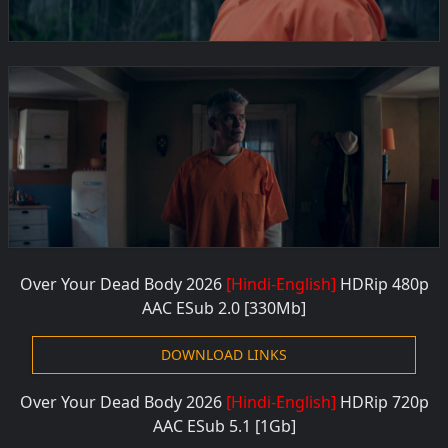
Over Your Dead Body 2026
[Hindi-English]
HDRip 480
p
AAC ESub 2.0 [330M
b]
DOWNLOAD LINKS
Over Your Dead Body 2026
[Hindi-English]
HDRip 720
p
AAC ESub 5.1 [1G
b]