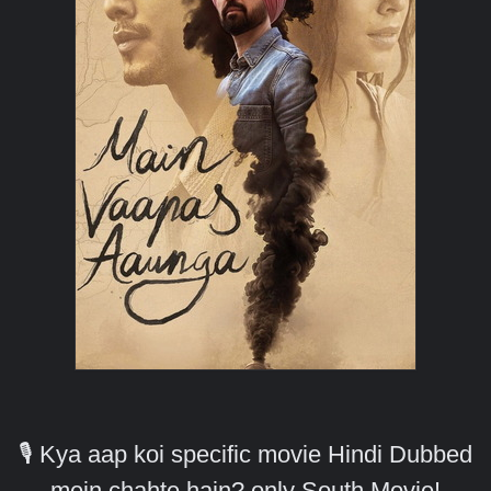
🎙️ Kya aap koi specific movie Hindi Dubbed
mein chahte hain? only South Movie!