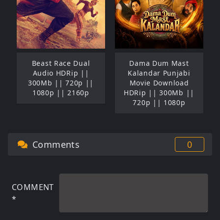
Beast Race Dual
Dama Dum Mast
Audio HDRip ||
Kalandar Punjabi
300Mb || 720p ||
Movie Download
1080p || 2160p
HDRip || 300Mb ||
720p || 1080p
Comments
0
COMMENT
*