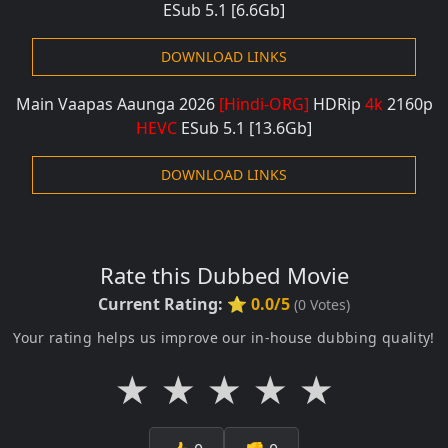
ESub 5.1
[6.6Gb]
DOWNLOAD LINKS
Main Vaapas Aaunga 2026
[Hindi-ORG]
HDRip
4k
2160p
HEVC
ESub 5.1
[13.6Gb]
DOWNLOAD LINKS
Rate this Dubbed Movie
Current Rating:
⭐ 0.0/5
(
0
Votes)
Your rating helps us improve our in-house dubbing quality!
★
★
★
★
★