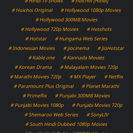
# Hindi Tv Shows
# hoichoi [Hindi]
# Hoichoi Original
# Hollywood 1080p Movies
# Hollywood 300MB Movies
# Hollywood 720p Movies
# Hotshots
# Hotstar
# Hungama Web Series
# Indonesian Movies
# jiocinema
# JioHotstar
# Kable one
# Kannada Movies
# Korean Drama
# Malayalam Movies 720p
# Marathi Movies 720p
# MX Player
# Netflix
# Paramount Plus Original
# Planet Marathi
# Primeflix
# Punjabi 300MB Movies
# Punjabi Movies 1080p
# Punjabi Movies 720p
# Shemaroo Web Series
# SonyLIV
# South Hindi Dubbed 1080p Movies