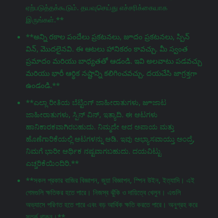
ஏற்படுத்தக்கூடும். தயவுசெய்து எச்சரிக்கையாக
இருங்கள்.**
**అన్ని రకాల పందేలు ప్రకటనలు, జూదం ప్రకటనలు, స్పిన్
విన్, మొదలైనవి. ఈ ఆటలు హానికరం కావచ్చు. మీ స్వంత
ప్రమాదం మరియు బాధ్యతతో ఆడండి. ఇవి అలవాటు పడవచ్చు
మరియు భారీ ఆర్థిక నష్టాన్ని కలిగించవచ్చు. దయచేసి జాగ్రತ್ತగా
ఉండండి.**
**ಎಲ್ಲಾ ರೀತಿಯ ಬೆಟ್ಟಿಂಗ್ ಜಾಹೀರಾತುಗಳು, జూಜಾಟ
ಜಾಹೀರಾತುಗಳು, ಸ್ಪಿನ್ ವಿನ್, ಇತ್ಯಾದಿ. ಈ ಆಟಗಳು
ಹಾನಿಕಾರಕವಾಗಿರಬಹುದು. ನಿಮ್ಮದೇ ಆದ ಅಪಾಯ ಮತ್ತು
ಹೊಣೆಗಾರಿಕೆಯಲ್ಲಿ ಆಟಗಳನ್ನು ಆಡಿ. ಇವು ಅಭ್ಯಾಸವಾಯ್ತು ಅಂದ್ರೆ,
ನಿಮಗೆ ಭಾರೀ ಆರ್ಥಿಕ ನಷ್ಟವಾಗಬಹುದು. ದಯವಿಟ್ಟು
ಎಚ್ಚರಿಕೆಯಿಂದಿರಿ.**
**সকল প্রকার বাজির বিজ্ঞাপন, জুয়া বিজ্ঞাপন, স্পিন উইন, ইত্যাদি। এই
গেমগুলি ক্ষতিকর হতে পারে। নিজস্ব ঝুঁকি ও দায়িত্বে খেলুন। এগুলি
অভ্যাসে পরিণত হতে পারে এবং বড় আর্থিক ক্ষতি করতে পারে। অনুগ্রহ করে
সতর্ক থাকুন।**