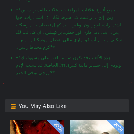
**جميع أنواع إعلانات المراهنات، إعلانات القمار، سبين
وين، إلخ. ,ہر قسم کی شرط لگانے کے اشتہارات، جوا
اشتہارات، اسپن ون، وغیرہ۔ یہ کھیل نقصان دہ ہوسکتے
ہیں۔ اپنی ذمہ داری اور خطرے پر کھیلیں۔ ان کی لت لگ
سکتی ہے اور آپ کو بھاری مالی نقصان ہوسکتا ہے۔ براہ
کرم محتاط رہیں۔**
**هذه الألعاب قد تكون ضارة. العب على مسؤوليتك
الخاصة. قد تسبب الإدمান وتؤدي إلى خسائر مالية كبيرة.
يرجى توخي الحذر.**
You May Also Like
2026
2026