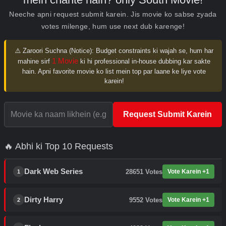
Neeche apni request submit karein. Jis movie ko sabse zyada
votes milenge, hum use next dub karenge!
⚠️ Zaroori Suchna (Notice):
Budget constraints ki wajah se, hum har
1 Movie
mahine sirf
ki hi professional in-house dubbing kar sakte
hain. Apni favorite movie ko list mein top par laane ke liye vote
karein!
Request Submit Karein
🔥 Abhi ki Top 10 Requests
Dark Web Series
28651
Votes
Vote Karein +1
1
Dirty Harry
9552
Votes
Vote Karein +1
2