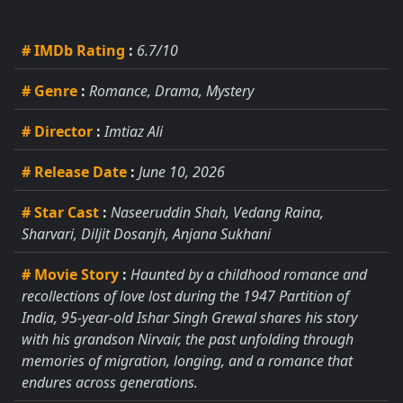
# IMDb Rating
:
6.7/10
# Genre
:
Romance, Drama, Mystery
# Director
:
Imtiaz Ali
# Release Date
:
June 10, 2026
# Star Cast
:
Naseeruddin Shah, Vedang Raina,
Sharvari, Diljit Dosanjh, Anjana Sukhani
# Movie Story
:
Haunted by a childhood romance and
recollections of love lost during the 1947 Partition of
India, 95-year-old Ishar Singh Grewal shares his story
with his grandson Nirvair, the past unfolding through
memories of migration, longing, and a romance that
endures across generations.