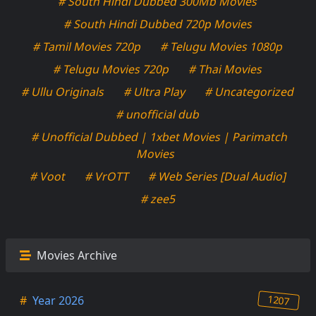
# South Hindi Dubbed 300Mb Movies
# South Hindi Dubbed 720p Movies
# Tamil Movies 720p
# Telugu Movies 1080p
# Telugu Movies 720p
# Thai Movies
# Ullu Originals
# Ultra Play
# Uncategorized
# unofficial dub
# Unofficial Dubbed | 1xbet Movies | Parimatch
Movies
# Voot
# VrOTT
# Web Series [Dual Audio]
# zee5
Movies Archive
1207
#
Year 2026