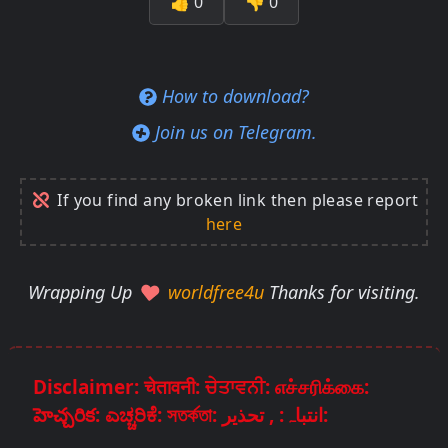
👍
0
👎
0
How to download?
Join us on Telegram.
If you find any broken link then please report
here
Wrapping Up
worldfree4u
Thanks for visiting.
Disclaimer: चेतावनी: ਚੇਤਾਵਨੀ: எச்சரிக்கை:
హెచ్చరిక: ಎಚ್ಚರಿಕೆ: সতর্কতা: انتباہ: , تحذير: