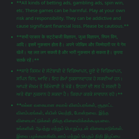
**All kinds of betting ads, gambling ads, spin win,
etc. These games can be harmful. Play at your own
risk and responsibility. They can be addictive and
cause significant financial loss. Please be cautious.**
**सभी प्रकार के सट्टेबाजी विज्ञापन, जुआ विज्ञापन, स्पिन विन,
आदि। इसमें नुकसान होता है। अपने जोखिम और जिम्मेदारी पर ये गेम
खेलें। यह लत लग सकती है और भारी नुकसान हो सकता है। कृपया
सतर्क रहें।**
**ਸਾਰੇ ਕਿਸਮ ਦੇ ਸੱਟੇਬਾਜ਼ੀ ਦੇ ਵਿਗਿਆਪਨ, ਜੂਏ ਦੇ ਵਿਗਿਆਪਨ,
ਸਪਿਨ ਵਿਨ, ਆਦਿ। ਇਹ ਗੇਮਾਂ ਨੁਕਸਾਨਦਾਹਕ ਹੋ ਸਕਦੀਆਂ ਹਨ।
ਆਪਣੇ ਜੋਖਮ ਤੇ ਜ਼ਿੰਮੇਵਾਰੀ ਤੇ ਖੇਡੋ। ਇਹਨਾਂ ਦੀ ਲਤ ਪੈ ਸਕਦੀ ਹੈ
ਅਤੇ ਵੱਡਾ ਨੁਕਸਾਨ ਹੋ ਸਕਦਾ ਹੈ। ਕਿਰਪਾ ਕਰਕੇ ਸਾਵਧਾਨ ਰਹੋ।**
**எல்லா வகையான சவால் விளம்பரங்கள், சூதாட்ட
விளம்பரங்கள், ஸ்பின் வெற்றி, போன்றவை. இந்த
விளையாட்டுக்கள் தீங்கு விளைவிக்கக்கூடியவை.
உங்களின் ஆபத்து மற்றும் பொறுப்புடன் விளையாடுங்கள்.
இவை பழக்கமாகிவிடலாம் மற்றும் பெரும் நிதி இழப்பை