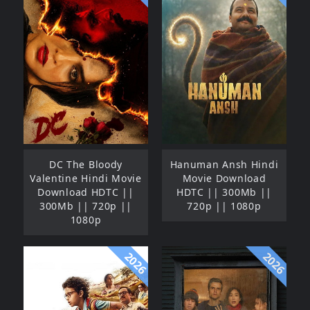
DC The Bloody
Hanuman Ansh Hindi
Valentine Hindi Movie
Movie Download
Download HDTC ||
HDTC || 300Mb ||
300Mb || 720p ||
720p || 1080p
1080p
2026
2026