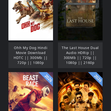
Ohh My Dog Hindi
The Last House Dual
Movie Download
Audio HDRip ||
HDTC || 300Mb ||
300Mb || 720p ||
720p || 1080p
1080p || 2160p
2026
2026