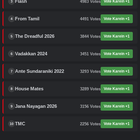
Flash
4983
Votes
Vote Karein +1
3
From Tamil
4491
Votes
Vote Karein +1
4
The Dreadful 2026
3844
Votes
Vote Karein +1
5
Vadakkan 2024
3451
Votes
Vote Karein +1
6
Ante Sundaraniki 2022
3293
Votes
Vote Karein +1
7
House Mates
3289
Votes
Vote Karein +1
8
Jana Nayagan 2026
3156
Votes
Vote Karein +1
9
TMC
2256
Votes
Vote Karein +1
10