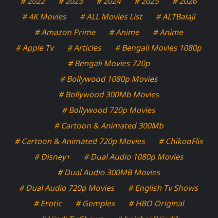
# 2022
# 2023
# 2024
# 2025
# 2026
# 4K Movies
# ALL Movies List
# ALTBalaji
# Amazon Prime
# Anime
# Anime
# Apple Tv
# Articles
# Bengali Movies 1080p
# Bengali Movies 720p
# Bollywood 1080p Movies
# Bollywood 300Mb Movies
# Bollywood 720p Movies
# Cartoon & Animated 300Mb
# Cartoon & Animated 720p Movies
# ChikooFlix
# Disney+
# Dual Audio 1080p Movies
# Dual Audio 300MB Movies
# Dual Audio 720p Movies
# English Tv Shows
# Erotic
# Gemplex
# HBO Original