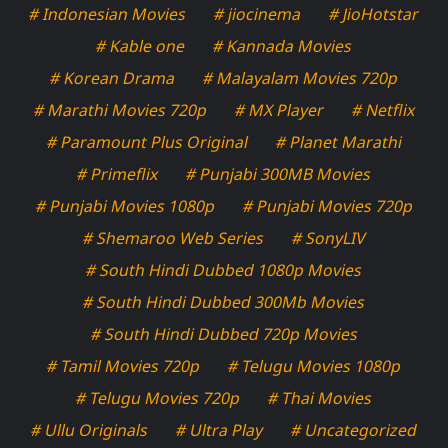
# Indonesian Movies
# jiocinema
# JioHotstar
# Kable one
# Kannada Movies
# Korean Drama
# Malayalam Movies 720p
# Marathi Movies 720p
# MX Player
# Netflix
# Paramount Plus Original
# Planet Marathi
# Primeflix
# Punjabi 300MB Movies
# Punjabi Movies 1080p
# Punjabi Movies 720p
# Shemaroo Web Series
# SonyLIV
# South Hindi Dubbed 1080p Movies
# South Hindi Dubbed 300Mb Movies
# South Hindi Dubbed 720p Movies
# Tamil Movies 720p
# Telugu Movies 1080p
# Telugu Movies 720p
# Thai Movies
# Ullu Originals
# Ultra Play
# Uncategorized