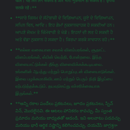
खेलें। यह लत लग सकती है और भारी नुकसान हो सकता है। कृपया
सतर्क रहें।**
**ਸਾਰੇ ਕਿਸਮ ਦੇ ਸੱਟੇਬਾਜ਼ੀ ਦੇ ਵਿਗਿਆਪਨ, ਜੂਏ ਦੇ ਵਿਗਿਆਪਨ,
ਸਪਿਨ ਵਿਨ, ਆਦਿ। ਇਹ ਗੇਮਾਂ ਨੁਕਸਾਨਦਾਹਕ ਹੋ ਸਕਦੀਆਂ ਹਨ।
ਆਪਣੇ ਜੋਖਮ ਤੇ ਜ਼ਿੰਮੇਵਾਰੀ ਤੇ ਖੇਡੋ। ਇਹਨਾਂ ਦੀ ਲਤ ਪੈ ਸਕਦੀ ਹੈ
ਅਤੇ ਵੱਡਾ ਨੁਕਸਾਨ ਹੋ ਸਕਦਾ ਹੈ। ਕਿਰਪਾ ਕਰਕੇ ਸਾਵਧਾਨ ਰਹੋ।**
**எல்லா வகையான சவால் விளம்பரங்கள், சூதாட்ட
விளம்பரங்கள், ஸ்பின் வெற்றி, போன்றவை. இந்த
விளையாட்டுக்கள் தீங்கு விளைவிக்கக்கூடியவை.
உங்களின் ஆபத்து மற்றும் பொறுப்புடன் விளையாடுங்கள்.
இவை பழக்கமாகிவிடலாம் மற்றும் பெரும் நிதி இழப்பை
ஏற்படுத்தக்கூடும். தயவுசெய்து எச்சரிக்கையாக
இருங்கள்.**
**అన్ని రకాల పందేలు ప్రకటనలు, జూదం ప్రకటనలు, స్పిన్
విన్, మొదలైనవి. ఈ ఆటలు హానికరం కావచ్చు. మీ స్వంత
ప్రమాదం మరియు బాధ్యతతో ఆడండి. ఇవి అలవాటు పడవచ్చు
మరియు భారీ ఆర్థిక నష్టాన్ని కలిగించవచ్చు. దయచేసి జాగ్రತ್ತగా