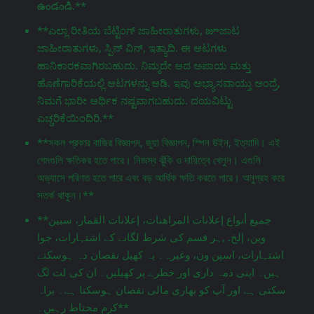
ఉండండి.**
**ಎಲ್ಲಾ ರೀತಿಯ ಬೆಟ್ಟಿಂಗ್ ಜಾಹೀರಾತುಗಳು, జూಜಾಟ
ಜಾಹೀರಾತುಗಳು, ಸ್ಪಿನ್ ವಿನ್, ಇತ್ಯಾದಿ. ಈ ಆಟಗಳು
ಹಾನಿಕಾರಕವಾಗಿರಬಹುದು. ನಿಮ್ಮದೇ ಆದ ಅಪಾಯ ಮತ್ತು
ಹೊಣೆಗಾರಿಕೆಯಲ್ಲಿ ಆಟಗಳನ್ನು ಆಡಿ. ಇವು ಅಭ್ಯಾಸವಾಯ್ತು ಅಂದ್ರೆ,
ನಿಮಗೆ ಭಾರೀ ಆರ್ಥಿಕ ನಷ್ಟವಾಗಬಹುದು. ದಯವಿಟ್ಟು
ಎಚ್ಚರಿಕೆಯಿಂದಿರಿ.**
**সকল প্রকার বাজির বিজ্ঞাপন, জুয়া বিজ্ঞাপন, স্পিন উইন, ইত্যাদি। এই
গেমগুলি ক্ষতিকর হতে পারে। নিজস্ব ঝুঁকি ও দায়িত্বে খেলুন। এগুলি
অভ্যাসে পরিণত হতে পারে এবং বড় আর্থিক ক্ষতি করতে পারে। অনুগ্রহ করে
সতর্ক থাকুন।**
**جميع أنواع إعلانات المراهنات، إعلانات القمار، سبين
وين، إلخ. ,ہر قسم کی شرط لگانے کے اشتہارات، جوا
اشتہارات، اسپن ون، وغیرہ۔ یہ کھیل نقصان دہ ہوسکتے
ہیں۔ اپنی ذمہ داری اور خطرے پر کھیلیں۔ ان کی لت لگ
سکتی ہے اور آپ کو بھاری مالی نقصان ہوسکتا ہے۔ براہ
کرم محتاط رہیں۔**