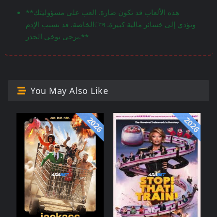
**هذه الألعاب قد تكون ضارة. العب على مسؤوليتك
الخاصة. قد تسبب الإدمান وتؤدي إلى خسائر مالية كبيرة.
يرجى توخي الحذر.**
You May Also Like
2026
2026