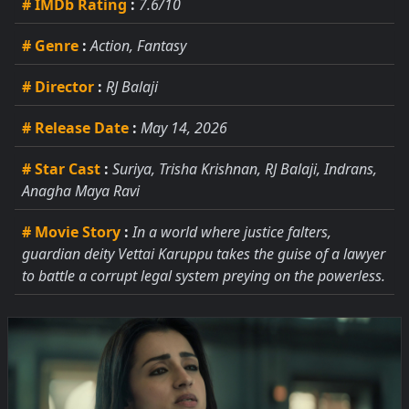
# IMDb Rating
:
7.6/10
# Genre
:
Action, Fantasy
# Director
:
RJ Balaji
# Release Date
:
May 14, 2026
# Star Cast
:
Suriya, Trisha Krishnan, RJ Balaji, Indrans,
Anagha Maya Ravi
# Movie Story
:
In a world where justice falters,
guardian deity Vettai Karuppu takes the guise of a lawyer
to battle a corrupt legal system preying on the powerless.