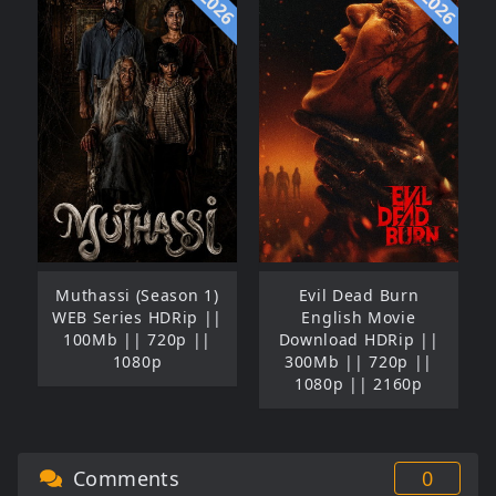
2026
2026
Muthassi (Season 1)
Evil Dead Burn
WEB Series HDRip ||
English Movie
100Mb || 720p ||
Download HDRip ||
1080p
300Mb || 720p ||
1080p || 2160p
Comments
0