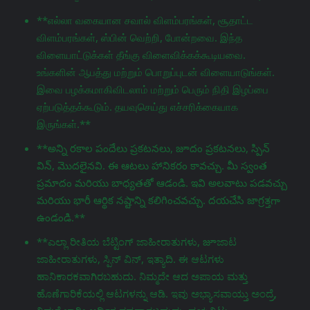
**எல்லா வகையான சவால் விளம்பரங்கள், சூதாட்ட
விளம்பரங்கள், ஸ்பின் வெற்றி, போன்றவை. இந்த
விளையாட்டுக்கள் தீங்கு விளைவிக்கக்கூடியவை.
உங்களின் ஆபத்து மற்றும் பொறுப்புடன் விளையாடுங்கள்.
இவை பழக்கமாகிவிடலாம் மற்றும் பெரும் நிதி இழப்பை
ஏற்படுத்தக்கூடும். தயவுசெய்து எச்சரிக்கையாக
இருங்கள்.**
**అన్ని రకాల పందేలు ప్రకటనలు, జూదం ప్రకటనలు, స్పిన్
విన్, మొదలైనవి. ఈ ఆటలు హానికరం కావచ్చు. మీ స్వంత
ప్రమాదం మరియు బాధ్యతతో ఆడండి. ఇవి అలవాటు పడవచ్చు
మరియు భారీ ఆర్థిక నష్టాన్ని కలిగించవచ్చు. దయచేసి జాగ్రತ್ತగా
ఉండండి.**
**ಎಲ್ಲಾ ರೀತಿಯ ಬೆಟ್ಟಿಂಗ್ ಜಾಹೀರಾತುಗಳು, జూಜಾಟ
ಜಾಹೀರಾತುಗಳು, ಸ್ಪಿನ್ ವಿನ್, ಇತ್ಯಾದಿ. ಈ ಆಟಗಳು
ಹಾನಿಕಾರಕವಾಗಿರಬಹುದು. ನಿಮ್ಮದೇ ಆದ ಅಪಾಯ ಮತ್ತು
ಹೊಣೆಗಾರಿಕೆಯಲ್ಲಿ ಆಟಗಳನ್ನು ಆಡಿ. ಇವು ಅಭ್ಯಾಸವಾಯ್ತು ಅಂದ್ರೆ,