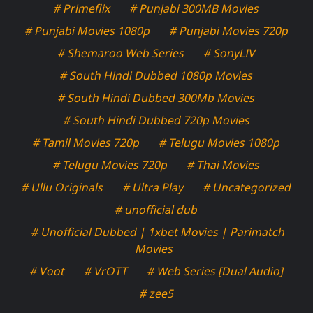
# Primeflix
# Punjabi 300MB Movies
# Punjabi Movies 1080p
# Punjabi Movies 720p
# Shemaroo Web Series
# SonyLIV
# South Hindi Dubbed 1080p Movies
# South Hindi Dubbed 300Mb Movies
# South Hindi Dubbed 720p Movies
# Tamil Movies 720p
# Telugu Movies 1080p
# Telugu Movies 720p
# Thai Movies
# Ullu Originals
# Ultra Play
# Uncategorized
# unofficial dub
# Unofficial Dubbed | 1xbet Movies | Parimatch
Movies
# Voot
# VrOTT
# Web Series [Dual Audio]
# zee5