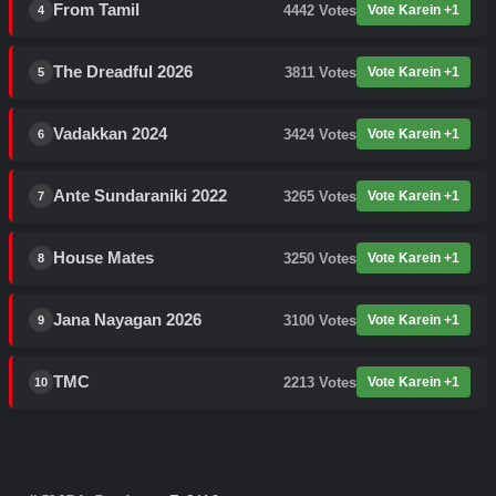
From Tamil
4442
Votes
Vote Karein +1
4
The Dreadful 2026
3811
Votes
Vote Karein +1
5
Vadakkan 2024
3424
Votes
Vote Karein +1
6
Ante Sundaraniki 2022
3265
Votes
Vote Karein +1
7
House Mates
3250
Votes
Vote Karein +1
8
Jana Nayagan 2026
3100
Votes
Vote Karein +1
9
TMC
2213
Votes
Vote Karein +1
10