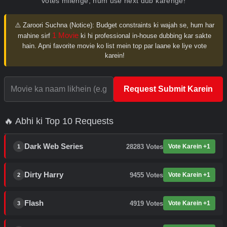
votes milenge, hum use next dub karenge!
⚠️ Zaroori Suchna (Notice):
Budget constraints ki wajah se, hum har
1 Movie
mahine sirf
ki hi professional in-house dubbing kar sakte
hain. Apni favorite movie ko list mein top par laane ke liye vote
karein!
Request Submit Karein
🔥 Abhi ki Top 10 Requests
Dark Web Series
28283
Votes
Vote Karein +1
1
Dirty Harry
9455
Votes
Vote Karein +1
2
Flash
4919
Votes
Vote Karein +1
3