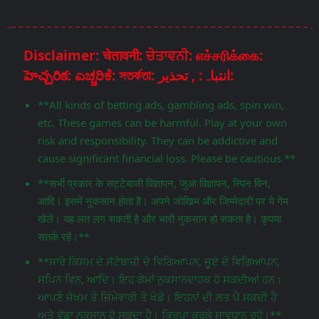
Disclaimer: चेतावनी: ਚੇਤਾਵਨੀ: எச்சரிக்கை:
హెచ్చరిక: ಎಚ್ಚರಿಕೆ: সতর্কতা: انتباہ: , تحذير:
**All kinds of betting ads, gambling ads, spin win,
etc. These games can be harmful. Play at your own
risk and responsibility. They can be addictive and
cause significant financial loss. Please be cautious.**
**सभी प्रकार के सट्टेबाजी विज्ञापन, जुआ विज्ञापन, स्पिन विन,
आदि। इसमें नुकसान होता है। अपने जोखिम और जिम्मेदारी पर ये गेम
खेलें। यह लत लग सकती है और भारी नुकसान हो सकता है। कृपया
सतर्क रहें।**
**ਸਾਰੇ ਕਿਸਮ ਦੇ ਸੱਟੇਬਾਜ਼ੀ ਦੇ ਵਿਗਿਆਪਨ, ਜੂਏ ਦੇ ਵਿਗਿਆਪਨ,
ਸਪਿਨ ਵਿਨ, ਆਦਿ। ਇਹ ਗੇਮਾਂ ਨੁਕਸਾਨਦਾਹਕ ਹੋ ਸਕਦੀਆਂ ਹਨ।
ਆਪਣੇ ਜੋਖਮ ਤੇ ਜ਼ਿੰਮੇਵਾਰੀ ਤੇ ਖੇਡੋ। ਇਹਨਾਂ ਦੀ ਲਤ ਪੈ ਸਕਦੀ ਹੈ
ਅਤੇ ਵੱਡਾ ਨੁਕਸਾਨ ਹੋ ਸਕਦਾ ਹੈ। ਕਿਰਪਾ ਕਰਕੇ ਸਾਵਧਾਨ ਰਹੋ।**