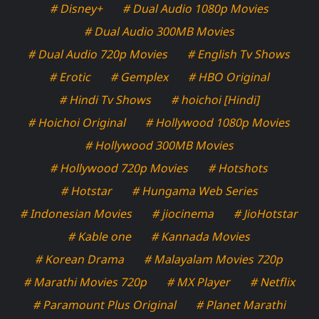
# Disney+
# Dual Audio 1080p Movies
# Dual Audio 300MB Movies
# Dual Audio 720p Movies
# English Tv Shows
# Erotic
# Gemplex
# HBO Original
# Hindi Tv Shows
# hoichoi [Hindi]
# Hoichoi Original
# Hollywood 1080p Movies
# Hollywood 300MB Movies
# Hollywood 720p Movies
# Hotshots
# Hotstar
# Hungama Web Series
# Indonesian Movies
# jiocinema
# JioHotstar
# Kable one
# Kannada Movies
# Korean Drama
# Malayalam Movies 720p
# Marathi Movies 720p
# MX Player
# Netflix
# Paramount Plus Original
# Planet Marathi