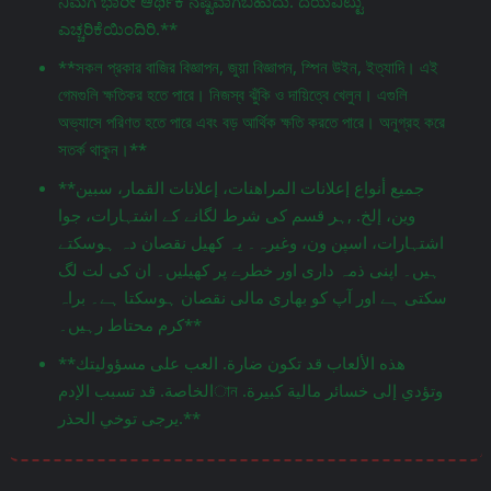
ನಿಮಗೆ ಭಾರೀ ಆರ್ಥಿಕ ನಷ್ಟವಾಗಬಹುದು. ದಯವಿಟ್ಟು
ಎಚ್ಚರಿಕೆಯಿಂದಿರಿ.**
**সকল প্রকার বাজির বিজ্ঞাপন, জুয়া বিজ্ঞাপন, স্পিন উইন, ইত্যাদি। এই
গেমগুলি ক্ষতিকর হতে পারে। নিজস্ব ঝুঁকি ও দায়িত্বে খেলুন। এগুলি
অভ্যাসে পরিণত হতে পারে এবং বড় আর্থিক ক্ষতি করতে পারে। অনুগ্রহ করে
সতর্ক থাকুন।**
**جميع أنواع إعلانات المراهنات، إعلانات القمار، سبين
وين، إلخ. ,ہر قسم کی شرط لگانے کے اشتہارات، جوا
اشتہارات، اسپن ون، وغیرہ۔ یہ کھیل نقصان دہ ہوسکتے
ہیں۔ اپنی ذمہ داری اور خطرے پر کھیلیں۔ ان کی لت لگ
سکتی ہے اور آپ کو بھاری مالی نقصان ہوسکتا ہے۔ براہ
کرم محتاط رہیں۔**
**هذه الألعاب قد تكون ضارة. العب على مسؤوليتك
الخاصة. قد تسبب الإدمান وتؤدي إلى خسائر مالية كبيرة.
يرجى توخي الحذر.**