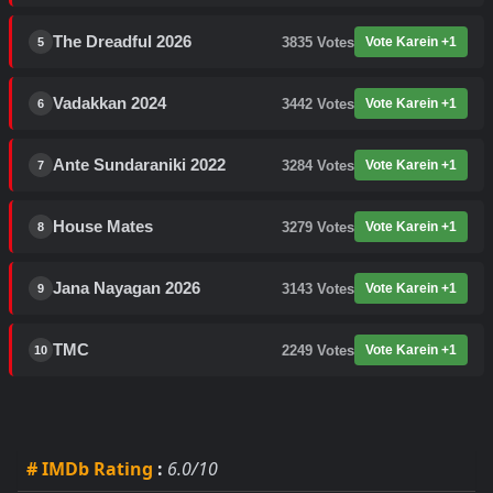
The Dreadful 2026
3835
Votes
Vote Karein +1
5
Vadakkan 2024
3442
Votes
Vote Karein +1
6
Ante Sundaraniki 2022
3284
Votes
Vote Karein +1
7
House Mates
3279
Votes
Vote Karein +1
8
Jana Nayagan 2026
3143
Votes
Vote Karein +1
9
TMC
2249
Votes
Vote Karein +1
10
# IMDb Rating
:
6.0/10