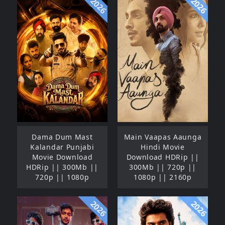
2026
2026
Dama Dum Mast
Main Vaapas Aaunga
Kalandar Punjabi
Hindi Movie
Movie Download
Download HDRip ||
HDRip || 300Mb ||
300Mb || 720p ||
720p || 1080p
1080p || 2160p
2026
2026