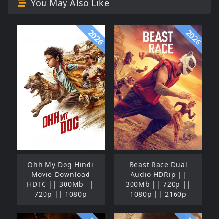
You May Also Like
2026
2026
Ohh My Dog Hindi
Beast Race Dual
Movie Download
Audio HDRip ||
HDTC || 300Mb ||
300Mb || 720p ||
720p || 1080p
1080p || 2160p