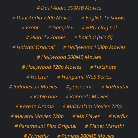
# Dual Audio 300MB Movies
# Dual Audio 720p Movies
# English Tv Shows
# Erotic
# Gemplex
# HBO Original
# Hindi Tv Shows
# hoichoi [Hindi]
# Hoichoi Original
# Hollywood 1080p Movies
# Hollywood 300MB Movies
# Hollywood 720p Movies
# Hotshots
# Hotstar
# Hungama Web Series
# Indonesian Movies
# jiocinema
# JioHotstar
# Kable one
# Kannada Movies
# Korean Drama
# Malayalam Movies 720p
# Marathi Movies 720p
# MX Player
# Netflix
# Paramount Plus Original
# Planet Marathi
# Primeflix
# Punjabi 300MB Movies