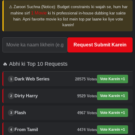
⚠️ Zaroori Suchna (Notice):
Budget constraints ki wajah se, hum har
1 Movie
mahine sirf
ki hi professional in-house dubbing kar sakte
hain. Apni favorite movie ko list mein top par laane ke liye vote
karein!
Request Submit Karein
🔥 Abhi ki Top 10 Requests
Dark Web Series
28575
Votes
Vote Karein +1
1
Dirty Harry
9529
Votes
Vote Karein +1
2
Flash
4967
Votes
Vote Karein +1
3
From Tamil
4474
Votes
Vote Karein +1
4