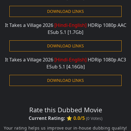
DOWNLOAD LINKS
It Takes a Village 2026
[Hindi-English]
HDRip 1080
p AAC
ESub 5.1 [1.7G
b]
DOWNLOAD LINKS
It Takes a Village 2026
[Hindi-English]
HDRip 1080
p
AC3
ESub 5.1 [4.16Gb]
DOWNLOAD LINKS
Rate this Dubbed Movie
Current Rating:
⭐ 0.0/5
(
0
Votes)
Your rating helps us improve our in-house dubbing quality!