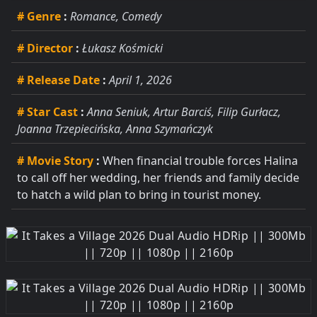
# Genre
:
Romance, Comedy
# Director
:
Łukasz Kośmicki
# Release Date
:
April 1, 2026
# Star Cast
:
Anna Seniuk, Artur Barciś, Filip Gurłacz,
Joanna Trzepiecińska, Anna Szymańczyk
# Movie Story
:
When financial trouble forces Halina
to call off her wedding, her friends and family decide
to hatch a wild plan to bring in tourist money.