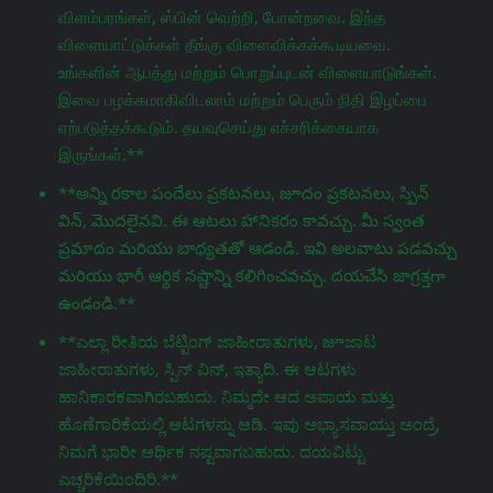
விளம்பரங்கள், ஸ்பின் வெற்றி, போன்றவை. இந்த
விளையாட்டுக்கள் தீங்கு விளைவிக்கக்கூடியவை.
உங்களின் ஆபத்து மற்றும் பொறுப்புடன் விளையாடுங்கள்.
இவை பழக்கமாகிவிடலாம் மற்றும் பெரும் நிதி இழப்பை
ஏற்படுத்தக்கூடும். தயவுசெய்து எச்சரிக்கையாக
இருங்கள்.**
**అన్ని రకాల పందేలు ప్రకటనలు, జూదం ప్రకటనలు, స్పిన్
విన్, మొదలైనవి. ఈ ఆటలు హానికరం కావచ్చు. మీ స్వంత
ప్రమాదం మరియు బాధ్యతతో ఆడండి. ఇవి అలవాటు పడవచ్చు
మరియు భారీ ఆర్థిక నష్టాన్ని కలిగించవచ్చు. దయచేసి జాగ్రತ್ತగా
ఉండండి.**
**ಎಲ್ಲಾ ರೀತಿಯ ಬೆಟ್ಟಿಂಗ್ ಜಾಹೀರಾತುಗಳು, జూಜಾಟ
ಜಾಹೀರಾತುಗಳು, ಸ್ಪಿನ್ ವಿನ್, ಇತ್ಯಾದಿ. ಈ ಆಟಗಳು
ಹಾನಿಕಾರಕವಾಗಿರಬಹುದು. ನಿಮ್ಮದೇ ಆದ ಅಪಾಯ ಮತ್ತು
ಹೊಣೆಗಾರಿಕೆಯಲ್ಲಿ ಆಟಗಳನ್ನು ಆಡಿ. ಇವು ಅಭ್ಯಾಸವಾಯ್ತು ಅಂದ್ರೆ,
ನಿಮಗೆ ಭಾರೀ ಆರ್ಥಿಕ ನಷ್ಟವಾಗಬಹುದು. ದಯವಿಟ್ಟು
ಎಚ್ಚರಿಕೆಯಿಂದಿರಿ.**