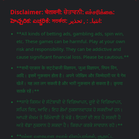
Disclaimer: चेतावनी: ਚੇਤਾਵਨੀ: எச்சரிக்கை:
హెచ్చరిక: ಎಚ್ಚರಿಕೆ: সতর্কতা: انتباہ: , تحذير:
**All kinds of betting ads, gambling ads, spin win,
etc. These games can be harmful. Play at your own
risk and responsibility. They can be addictive and
cause significant financial loss. Please be cautious.**
**सभी प्रकार के सट्टेबाजी विज्ञापन, जुआ विज्ञापन, स्पिन विन,
आदि। इसमें नुकसान होता है। अपने जोखिम और जिम्मेदारी पर ये गेम
खेलें। यह लत लग सकती है और भारी नुकसान हो सकता है। कृपया
सतर्क रहें।**
**ਸਾਰੇ ਕਿਸਮ ਦੇ ਸੱਟੇਬਾਜ਼ੀ ਦੇ ਵਿਗਿਆਪਨ, ਜੂਏ ਦੇ ਵਿਗਿਆਪਨ,
ਸਪਿਨ ਵਿਨ, ਆਦਿ। ਇਹ ਗੇਮਾਂ ਨੁਕਸਾਨਦਾਹਕ ਹੋ ਸਕਦੀਆਂ ਹਨ।
ਆਪਣੇ ਜੋਖਮ ਤੇ ਜ਼ਿੰਮੇਵਾਰੀ ਤੇ ਖੇਡੋ। ਇਹਨਾਂ ਦੀ ਲਤ ਪੈ ਸਕਦੀ ਹੈ
ਅਤੇ ਵੱਡਾ ਨੁਕਸਾਨ ਹੋ ਸਕਦਾ ਹੈ। ਕਿਰਪਾ ਕਰਕੇ ਸਾਵਧਾਨ ਰਹੋ।**
**எல்லா வகையான சவால் விளம்பரங்கள், சூதாட்ட