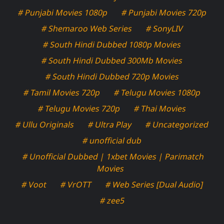
# Punjabi Movies 1080p
# Punjabi Movies 720p
# Shemaroo Web Series
# SonyLIV
# South Hindi Dubbed 1080p Movies
# South Hindi Dubbed 300Mb Movies
# South Hindi Dubbed 720p Movies
# Tamil Movies 720p
# Telugu Movies 1080p
# Telugu Movies 720p
# Thai Movies
# Ullu Originals
# Ultra Play
# Uncategorized
# unofficial dub
# Unofficial Dubbed | 1xbet Movies | Parimatch
Movies
# Voot
# VrOTT
# Web Series [Dual Audio]
# zee5