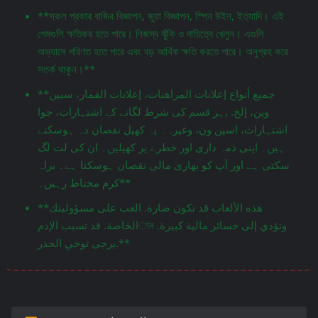
**সকল প্রকার বাজির বিজ্ঞাপন, জুয়া বিজ্ঞাপন, স্পিন উইন, ইত্যাদি। এই
গেমগুলি ক্ষতিকর হতে পারে। নিজস্ব ঝুঁকি ও দায়িত্বে খেলুন। এগুলি
অভ্যাসে পরিণত হতে পারে এবং বড় আর্থিক ক্ষতি করতে পারে। অনুগ্রহ করে
সতর্ক থাকুন।**
**جميع أنواع إعلانات المراهنات، إعلانات القمار، سبين
وين، إلخ. ,ہر قسم کی شرط لگانے کے اشتہارات، جوا
اشتہارات، اسپن ون، وغیرہ۔ یہ کھیل نقصان دہ ہوسکتے
ہیں۔ اپنی ذمہ داری اور خطرے پر کھیلیں۔ ان کی لت لگ
سکتی ہے اور آپ کو بھاری مالی نقصان ہوسکتا ہے۔ براہ
کرم محتاط رہیں۔**
**هذه الألعاب قد تكون ضارة. العب على مسؤوليتك
الخاصة. قد تسبب الإدمান وتؤدي إلى خسائر مالية كبيرة.
يرجى توخي الحذر.**