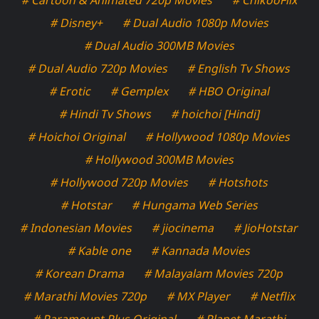
# Disney+
# Dual Audio 1080p Movies
# Dual Audio 300MB Movies
# Dual Audio 720p Movies
# English Tv Shows
# Erotic
# Gemplex
# HBO Original
# Hindi Tv Shows
# hoichoi [Hindi]
# Hoichoi Original
# Hollywood 1080p Movies
# Hollywood 300MB Movies
# Hollywood 720p Movies
# Hotshots
# Hotstar
# Hungama Web Series
# Indonesian Movies
# jiocinema
# JioHotstar
# Kable one
# Kannada Movies
# Korean Drama
# Malayalam Movies 720p
# Marathi Movies 720p
# MX Player
# Netflix
# Paramount Plus Original
# Planet Marathi