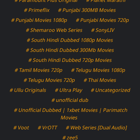
# Primeflix
# Punjabi 300MB Movies
# Punjabi Movies 1080p
# Punjabi Movies 720p
# Shemaroo Web Series
# SonyLIV
# South Hindi Dubbed 1080p Movies
# South Hindi Dubbed 300Mb Movies
# South Hindi Dubbed 720p Movies
# Tamil Movies 720p
# Telugu Movies 1080p
# Telugu Movies 720p
# Thai Movies
# Ullu Originals
# Ultra Play
# Uncategorized
# unofficial dub
# Unofficial Dubbed | 1xbet Movies | Parimatch
Movies
# Voot
# VrOTT
# Web Series [Dual Audio]
# zee5