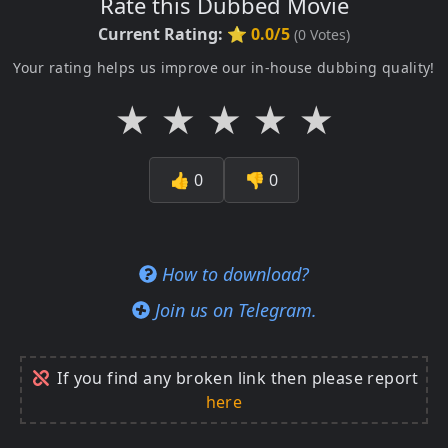
Rate this Dubbed Movie
Current Rating:
⭐ 0.0/5
(
0
Votes)
Your rating helps us improve our in-house dubbing quality!
★
★
★
★
★
👍
0
👎
0
How to download?
Join us on Telegram.
If you find any broken link then please report
here