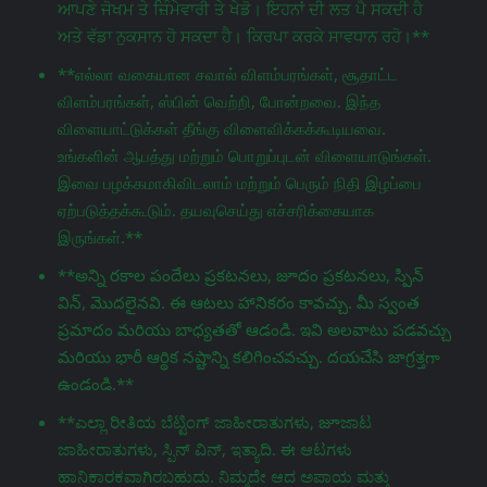
ਆਪਣੇ ਜੋਖਮ ਤੇ ਜ਼ਿੰਮੇਵਾਰੀ ਤੇ ਖੇਡੋ। ਇਹਨਾਂ ਦੀ ਲਤ ਪੈ ਸਕਦੀ ਹੈ
ਅਤੇ ਵੱਡਾ ਨੁਕਸਾਨ ਹੋ ਸਕਦਾ ਹੈ। ਕਿਰਪਾ ਕਰਕੇ ਸਾਵਧਾਨ ਰਹੋ।**
**எல்லா வகையான சவால் விளம்பரங்கள், சூதாட்ட
விளம்பரங்கள், ஸ்பின் வெற்றி, போன்றவை. இந்த
விளையாட்டுக்கள் தீங்கு விளைவிக்கக்கூடியவை.
உங்களின் ஆபத்து மற்றும் பொறுப்புடன் விளையாடுங்கள்.
இவை பழக்கமாகிவிடலாம் மற்றும் பெரும் நிதி இழப்பை
ஏற்படுத்தக்கூடும். தயவுசெய்து எச்சரிக்கையாக
இருங்கள்.**
**అన్ని రకాల పందేలు ప్రకటనలు, జూదం ప్రకటనలు, స్పిన్
విన్, మొదలైనవి. ఈ ఆటలు హానికరం కావచ్చు. మీ స్వంత
ప్రమాదం మరియు బాధ్యతతో ఆడండి. ఇవి అలవాటు పడవచ్చు
మరియు భారీ ఆర్థిక నష్టాన్ని కలిగించవచ్చు. దయచేసి జాగ్రತ್ತగా
ఉండండి.**
**ಎಲ್ಲಾ ರೀತಿಯ ಬೆಟ್ಟಿಂಗ್ ಜಾಹೀರಾತುಗಳು, జూಜಾಟ
ಜಾಹೀರಾತುಗಳು, ಸ್ಪಿನ್ ವಿನ್, ಇತ್ಯಾದಿ. ಈ ಆಟಗಳು
ಹಾನಿಕಾರಕವಾಗಿರಬಹುದು. ನಿಮ್ಮದೇ ಆದ ಅಪಾಯ ಮತ್ತು