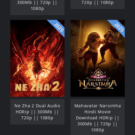
300Mb || 720p ||
720p || 1080p
1080p
2025
2025
Ne Zha 2 Dual Audio
Mahavatar Narsimha
HDRip || 300Mb ||
Hindi Movie
720p || 1080p
Download HDRip ||
300Mb || 720p ||
1080p