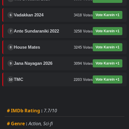
Vadakkan 2024
3418
Votes
Vote Karein +1
6
Ante Sundaraniki 2022
3258
Votes
Vote Karein +1
7
House Mates
3245
Votes
Vote Karein +1
8
Jana Nayagan 2026
3094
Votes
Vote Karein +1
9
TMC
2203
Votes
Vote Karein +1
10
# IMDb Rating
:
7.7/10
# Genre
:
Action, Sci-fi