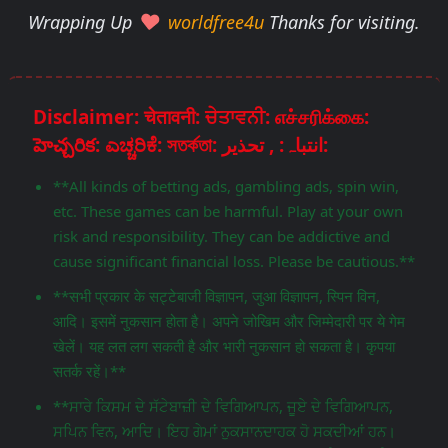
Wrapping Up
worldfree4u
Thanks for visiting.
Disclaimer: चेतावनी: ਚੇਤਾਵਨੀ: எச்சரிக்கை:
హెచ్చరిక: ಎಚ್ಚರಿಕೆ: সতর্কতা: انتباہ: , تحذير:
**All kinds of betting ads, gambling ads, spin win,
etc. These games can be harmful. Play at your own
risk and responsibility. They can be addictive and
cause significant financial loss. Please be cautious.**
**सभी प्रकार के सट्टेबाजी विज्ञापन, जुआ विज्ञापन, स्पिन विन,
आदि। इसमें नुकसान होता है। अपने जोखिम और जिम्मेदारी पर ये गेम
खेलें। यह लत लग सकती है और भारी नुकसान हो सकता है। कृपया
सतर्क रहें।**
**ਸਾਰੇ ਕਿਸਮ ਦੇ ਸੱਟੇਬਾਜ਼ੀ ਦੇ ਵਿਗਿਆਪਨ, ਜੂਏ ਦੇ ਵਿਗਿਆਪਨ,
ਸਪਿਨ ਵਿਨ, ਆਦਿ। ਇਹ ਗੇਮਾਂ ਨੁਕਸਾਨਦਾਹਕ ਹੋ ਸਕਦੀਆਂ ਹਨ।