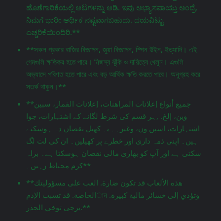
ಹೊಣೆಗಾರಿಕೆಯಲ್ಲಿ ಆಟಗಳನ್ನು ಆಡಿ. ಇವು ಅಭ್ಯಾಸವಾಯ್ತು ಅಂದ್ರೆ,
ನಿಮಗೆ ಭಾರೀ ಆರ್ಥಿಕ ನಷ್ಟವಾಗಬಹುದು. ದಯವಿಟ್ಟು
ಎಚ್ಚರಿಕೆಯಿಂದಿರಿ.**
**সকল প্রকার বাজির বিজ্ঞাপন, জুয়া বিজ্ঞাপন, স্পিন উইন, ইত্যাদি। এই
গেমগুলি ক্ষতিকর হতে পারে। নিজস্ব ঝুঁকি ও দায়িত্বে খেলুন। এগুলি
অভ্যাসে পরিণত হতে পারে এবং বড় আর্থিক ক্ষতি করতে পারে। অনুগ্রহ করে
সতর্ক থাকুন।**
**جميع أنواع إعلانات المراهنات، إعلانات القمار، سبين
وين، إلخ. ,ہر قسم کی شرط لگانے کے اشتہارات، جوا
اشتہارات، اسپن ون، وغیرہ۔ یہ کھیل نقصان دہ ہوسکتے
ہیں۔ اپنی ذمہ داری اور خطرے پر کھیلیں۔ ان کی لت لگ
سکتی ہے اور آپ کو بھاری مالی نقصان ہوسکتا ہے۔ براہ
کرم محتاط رہیں۔**
**هذه الألعاب قد تكون ضارة. العب على مسؤوليتك
الخاصة. قد تسبب الإدمান وتؤدي إلى خسائر مالية كبيرة.
يرجى توخي الحذر.**