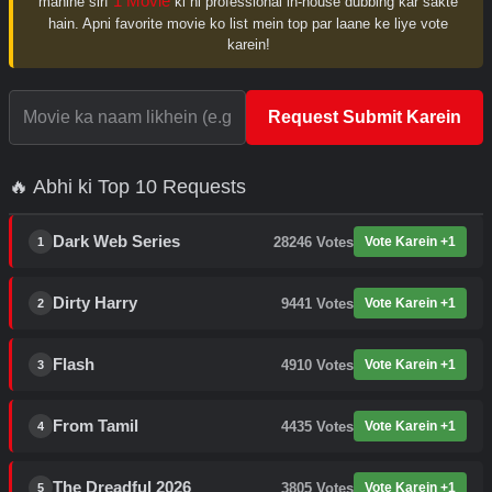
1 Movie
mahine sirf
ki hi professional in-house dubbing kar sakte
hain. Apni favorite movie ko list mein top par laane ke liye vote
karein!
Request Submit Karein
🔥 Abhi ki Top 10 Requests
Dark Web Series
28246
Votes
Vote Karein +1
1
Dirty Harry
9441
Votes
Vote Karein +1
2
Flash
4910
Votes
Vote Karein +1
3
From Tamil
4435
Votes
Vote Karein +1
4
The Dreadful 2026
3805
Votes
Vote Karein +1
5