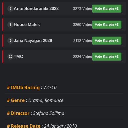
Ante Sundaraniki 2022
3273
Votes
Vote Karein +1
7
House Mates
3260
Votes
Vote Karein +1
8
Jana Nayagan 2026
3112
Votes
Vote Karein +1
9
TMC
2224
Votes
Vote Karein +1
10
# IMDb Rating
:
7.4/10
# Genre
:
Drama, Romance
# Director
:
Stefano Sollima
# Release Date
:
24 January 2010