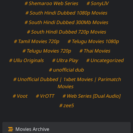
# Shemaroo Web Series
# SonyLIV
# South Hindi Dubbed 1080p Movies
# South Hindi Dubbed 300Mb Movies
# South Hindi Dubbed 720p Movies
# Tamil Movies 720p
# Telugu Movies 1080p
# Telugu Movies 720p
# Thai Movies
# Ullu Originals
# Ultra Play
# Uncategorized
# unofficial dub
# Unofficial Dubbed | 1xbet Movies | Parimatch
Movies
# Voot
# VrOTT
# Web Series [Dual Audio]
# zee5
Movies Archive