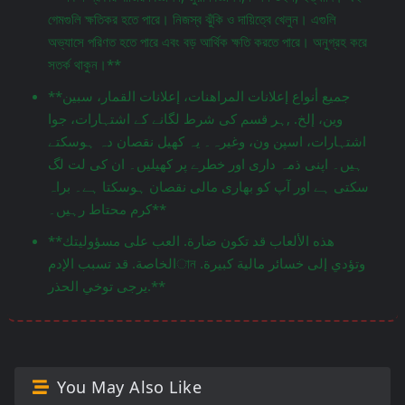
গেমগুলি ক্ষতিকর হতে পারে। নিজস্ব ঝুঁকি ও দায়িত্বে খেলুন। এগুলি
অভ্যাসে পরিণত হতে পারে এবং বড় আর্থিক ক্ষতি করতে পারে। অনুগ্রহ করে
সতর্ক থাকুন।**
**جميع أنواع إعلانات المراهنات، إعلانات القمار، سبين
وين، إلخ. ,ہر قسم کی شرط لگانے کے اشتہارات، جوا
اشتہارات، اسپن ون، وغیرہ۔ یہ کھیل نقصان دہ ہوسکتے
ہیں۔ اپنی ذمہ داری اور خطرے پر کھیلیں۔ ان کی لت لگ
سکتی ہے اور آپ کو بھاری مالی نقصان ہوسکتا ہے۔ براہ
کرم محتاط رہیں۔**
**هذه الألعاب قد تكون ضارة. العب على مسؤوليتك
الخاصة. قد تسبب الإدمান وتؤدي إلى خسائر مالية كبيرة.
يرجى توخي الحذر.**
You May Also Like