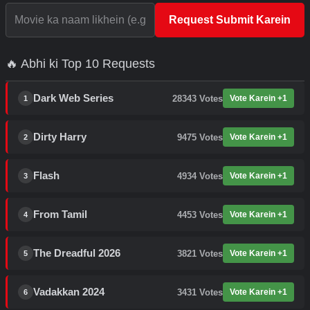
Request Submit Karein
🔥 Abhi ki Top 10 Requests
Dark Web Series
28343
Votes
Vote Karein +1
1
Dirty Harry
9475
Votes
Vote Karein +1
2
Flash
4934
Votes
Vote Karein +1
3
From Tamil
4453
Votes
Vote Karein +1
4
The Dreadful 2026
3821
Votes
Vote Karein +1
5
Vadakkan 2024
3431
Votes
Vote Karein +1
6