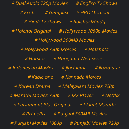
# Dual Audio 720p Movies
# English Tv Shows
# Erotic
# Gemplex
# HBO Original
# Hindi Tv Shows
# hoichoi [Hindi]
# Hoichoi Original
# Hollywood 1080p Movies
# Hollywood 300MB Movies
# Hollywood 720p Movies
# Hotshots
# Hotstar
# Hungama Web Series
# Indonesian Movies
# jiocinema
# JioHotstar
# Kable one
# Kannada Movies
# Korean Drama
# Malayalam Movies 720p
# Marathi Movies 720p
# MX Player
# Netflix
# Paramount Plus Original
# Planet Marathi
# Primeflix
# Punjabi 300MB Movies
# Punjabi Movies 1080p
# Punjabi Movies 720p