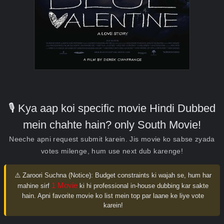
🎙️ Kya aap koi specific movie Hindi Dubbed
mein chahte hain? only South Movie!
Neeche apni request submit karein. Jis movie ko sabse zyada
votes milenge, hum use next dub karenge!
⚠️ Zaroori Suchna (Notice):
Budget constraints ki wajah se, hum har
1 Movie
mahine sirf
ki hi professional in-house dubbing kar sakte
hain. Apni favorite movie ko list mein top par laane ke liye vote
karein!