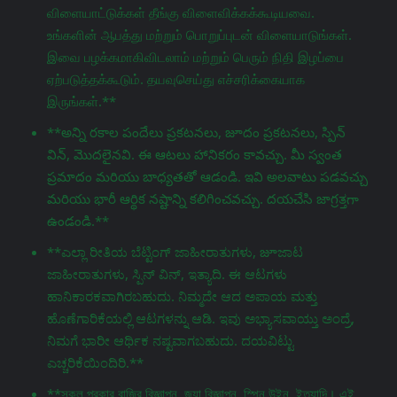
விளையாட்டுக்கள் தீங்கு விளைவிக்கக்கூடியவை.
உங்களின் ஆபத்து மற்றும் பொறுப்புடன் விளையாடுங்கள்.
இவை பழக்கமாகிவிடலாம் மற்றும் பெரும் நிதி இழப்பை
ஏற்படுத்தக்கூடும். தயவுசெய்து எச்சரிக்கையாக
இருங்கள்.**
**అన్ని రకాల పందేలు ప్రకటనలు, జూదం ప్రకటనలు, స్పిన్
విన్, మొదలైనవి. ఈ ఆటలు హానికరం కావచ్చు. మీ స్వంత
ప్రమాదం మరియు బాధ్యతతో ఆడండి. ఇవి అలవాటు పడవచ్చు
మరియు భారీ ఆర్థిక నష్టాన్ని కలిగించవచ్చు. దయచేసి జాగ్రತ್ತగా
ఉండండి.**
**ಎಲ್ಲಾ ರೀತಿಯ ಬೆಟ್ಟಿಂಗ್ ಜಾಹೀರಾತುಗಳು, జూಜಾಟ
ಜಾಹೀರಾತುಗಳು, ಸ್ಪಿನ್ ವಿನ್, ಇತ್ಯಾದಿ. ಈ ಆಟಗಳು
ಹಾನಿಕಾರಕವಾಗಿರಬಹುದು. ನಿಮ್ಮದೇ ಆದ ಅಪಾಯ ಮತ್ತು
ಹೊಣೆಗಾರಿಕೆಯಲ್ಲಿ ಆಟಗಳನ್ನು ಆಡಿ. ಇವು ಅಭ್ಯಾಸವಾಯ್ತು ಅಂದ್ರೆ,
ನಿಮಗೆ ಭಾರೀ ಆರ್ಥಿಕ ನಷ್ಟವಾಗಬಹುದು. ದಯವಿಟ್ಟು
ಎಚ್ಚರಿಕೆಯಿಂದಿರಿ.**
**সকল প্রকার বাজির বিজ্ঞাপন, জুয়া বিজ্ঞাপন, স্পিন উইন, ইত্যাদি। এই