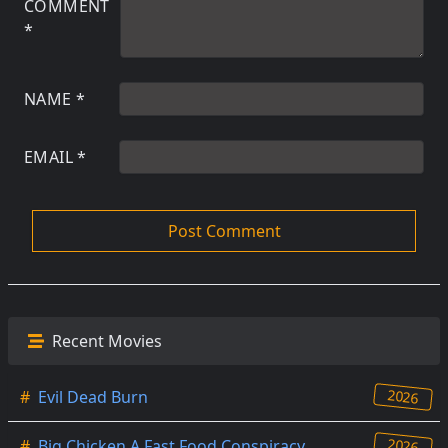
COMMENT
*
NAME
*
EMAIL
*
Recent Movies
2026
#
Evil Dead Burn
2026
#
Big Chicken A Fast Food Conspiracy