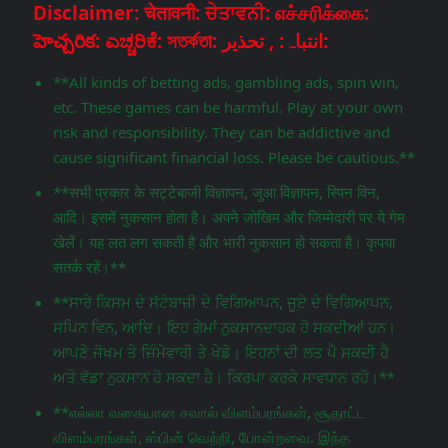
Disclaimer: चेतावनी: ਚੇਤਾਵਨੀ: எச்சரிக்கை:
హెచ్చరిక: ಎಚ್ಚರಿಕೆ: সতর্কতা: انتباہ: , تحذير:
**All kinds of betting ads, gambling ads, spin win,
etc. These games can be harmful. Play at your own
risk and responsibility. They can be addictive and
cause significant financial loss. Please be cautious.**
**सभी प्रकार के सट्टेबाजी विज्ञापन, जुआ विज्ञापन, स्पिन विन,
आदि। इसमें नुकसान होता है। अपने जोखिम और जिम्मेदारी पर ये गेम
खेलें। यह लत लग सकती है और भारी नुकसान हो सकता है। कृपया
सतर्क रहें।**
**ਸਾਰੇ ਕਿਸਮ ਦੇ ਸੱਟੇਬਾਜ਼ੀ ਦੇ ਵਿਗਿਆਪਨ, ਜੂਏ ਦੇ ਵਿਗਿਆਪਨ,
ਸਪਿਨ ਵਿਨ, ਆਦਿ। ਇਹ ਗੇਮਾਂ ਨੁਕਸਾਨਦਾਹਕ ਹੋ ਸਕਦੀਆਂ ਹਨ।
ਆਪਣੇ ਜੋਖਮ ਤੇ ਜ਼ਿੰਮੇਵਾਰੀ ਤੇ ਖੇਡੋ। ਇਹਨਾਂ ਦੀ ਲਤ ਪੈ ਸਕਦੀ ਹੈ
ਅਤੇ ਵੱਡਾ ਨੁਕਸਾਨ ਹੋ ਸਕਦਾ ਹੈ। ਕਿਰਪਾ ਕਰਕੇ ਸਾਵਧਾਨ ਰਹੋ।**
**எல்லா வகையான சவால் விளம்பரங்கள், சூதாட்ட
விளம்பரங்கள், ஸ்பின் வெற்றி, போன்றவை. இந்த