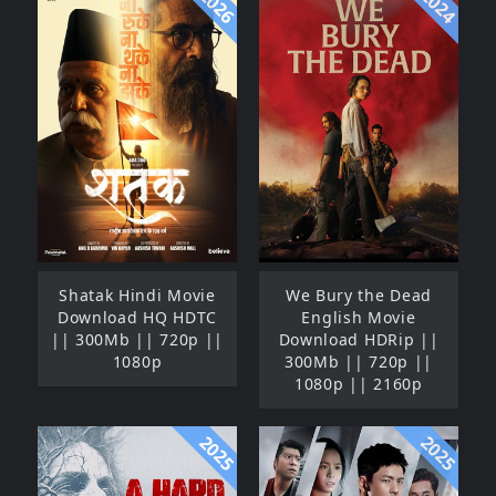
2026
2024
Shatak Hindi Movie
We Bury the Dead
Download HQ HDTC
English Movie
|| 300Mb || 720p ||
Download HDRip ||
1080p
300Mb || 720p ||
1080p || 2160p
2025
2025