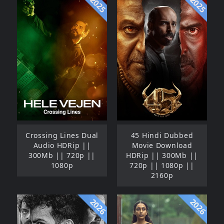
2025
2025
Crossing Lines Dual
45 Hindi Dubbed
Audio HDRip ||
Movie Download
300Mb || 720p ||
HDRip || 300Mb ||
1080p
720p || 1080p ||
2160p
2026
2026