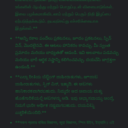
உங்களின் ஆபத்து மற்றும் பொறுப்புடன் விளையாடுங்கள்.
இவை பழக்கமாகிவிடலாம் மற்றும் பெரும் நிதி இழப்பை
ஏற்படுத்தக்கூடும். தயவுசெய்து எச்சரிக்கையாக
இருங்கள்.**
**అన్ని రకాల పందేలు ప్రకటనలు, జూదం ప్రకటనలు, స్పిన్
విన్, మొదలైనవి. ఈ ఆటలు హానికరం కావచ్చు. మీ స్వంత
ప్రమాదం మరియు బాధ్యతతో ఆడండి. ఇవి అలవాటు పడవచ్చు
మరియు భారీ ఆర్థిక నష్టాన్ని కలిగించవచ్చు. దయచేసి జాగ్రತ್ತగా
ఉండండి.**
**ಎಲ್ಲಾ ರೀತಿಯ ಬೆಟ್ಟಿಂಗ್ ಜಾಹೀರಾತುಗಳು, జూಜಾಟ
ಜಾಹೀರಾತುಗಳು, ಸ್ಪಿನ್ ವಿನ್, ಇತ್ಯಾದಿ. ಈ ಆಟಗಳು
ಹಾನಿಕಾರಕವಾಗಿರಬಹುದು. ನಿಮ್ಮದೇ ಆದ ಅಪಾಯ ಮತ್ತು
ಹೊಣೆಗಾರಿಕೆಯಲ್ಲಿ ಆಟಗಳನ್ನು ಆಡಿ. ಇವು ಅಭ್ಯಾಸವಾಯ್ತು ಅಂದ್ರೆ,
ನಿಮಗೆ ಭಾರೀ ಆರ್ಥಿಕ ನಷ್ಟವಾಗಬಹುದು. ದಯವಿಟ್ಟು
ಎಚ್ಚರಿಕೆಯಿಂದಿರಿ.**
**সকল প্রকার বাজির বিজ্ঞাপন, জুয়া বিজ্ঞাপন, স্পিন উইন, ইত্যাদি। এই