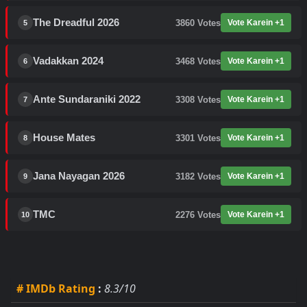
The Dreadful 2026
3860
Votes
Vote Karein +1
5
Vadakkan 2024
3468
Votes
Vote Karein +1
6
Ante Sundaraniki 2022
3308
Votes
Vote Karein +1
7
House Mates
3301
Votes
Vote Karein +1
8
Jana Nayagan 2026
3182
Votes
Vote Karein +1
9
TMC
2276
Votes
Vote Karein +1
10
# IMDb Rating
:
8.3/10