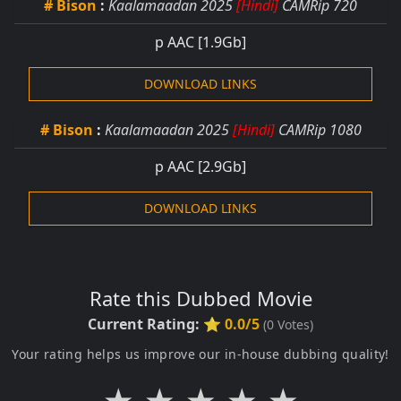
# Bison
:
Kaalamaadan 2025
[Hindi]
CAMRip 720
p AAC
[1.9Gb]
DOWNLOAD LINKS
# Bison
:
Kaalamaadan 2025
[Hindi]
CAMRip 1080
p AAC
[2.9Gb]
DOWNLOAD LINKS
Rate this Dubbed Movie
Current Rating:
⭐ 0.0/5
(
0
Votes)
Your rating helps us improve our in-house dubbing quality!