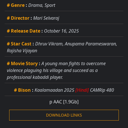
# Genre
:
Drama, Sport
# Director
:
Mari Selvaraj
# Release Date
:
October 16, 2025
# Star Cast
:
Dhruv Vikram, Anupama Parameswaran,
Rajisha Vijayan
# Movie Story
:
A young man fights to overcome
violence plaguing his village and succeed as a
professional kabaddi player.
# Bison
:
Kaalamaadan 2025
[Hindi]
CAMRip 480
p AAC
[1.9Gb]
DOWNLOAD LINKS