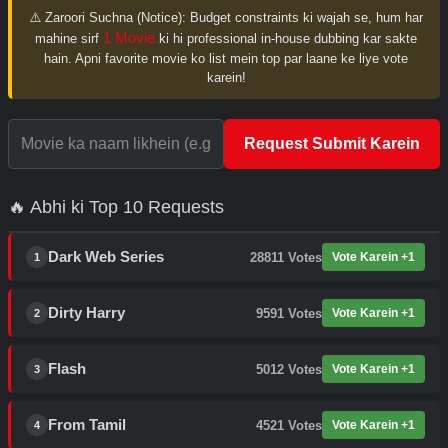
⚠️ Zaroori Suchna (Notice):
Budget constraints ki wajah se, hum har
1 Movie
mahine sirf
ki hi professional in-house dubbing kar sakte
hain. Apni favorite movie ko list mein top par laane ke liye vote
karein!
Request Submit Karein
🔥 Abhi ki Top 10 Requests
Dark Web Series
28811
Votes
Vote Karein +1
1
Dirty Harry
9591
Votes
Vote Karein +1
2
Flash
5012
Votes
Vote Karein +1
3
From Tamil
4521
Votes
Vote Karein +1
4