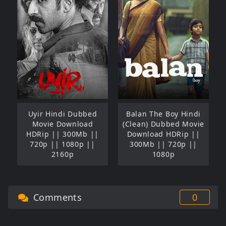
Uyir Hindi Dubbed
Balan The Boy Hindi
Movie Download
(Clean) Dubbed Movie
HDRip || 300Mb ||
Download HDRip ||
720p || 1080p ||
300Mb || 720p ||
2160p
1080p
Comments
0