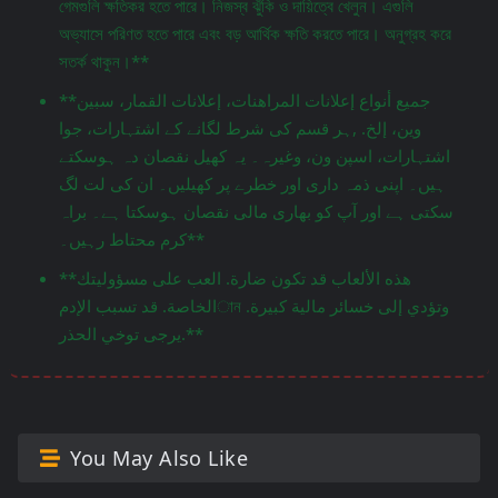
গেমগুলি ক্ষতিকর হতে পারে। নিজস্ব ঝুঁকি ও দায়িত্বে খেলুন। এগুলি
অভ্যাসে পরিণত হতে পারে এবং বড় আর্থিক ক্ষতি করতে পারে। অনুগ্রহ করে
সতর্ক থাকুন।**
**جميع أنواع إعلانات المراهنات، إعلانات القمار، سبين
وين، إلخ. ,ہر قسم کی شرط لگانے کے اشتہارات، جوا
اشتہارات، اسپن ون، وغیرہ۔ یہ کھیل نقصان دہ ہوسکتے
ہیں۔ اپنی ذمہ داری اور خطرے پر کھیلیں۔ ان کی لت لگ
سکتی ہے اور آپ کو بھاری مالی نقصان ہوسکتا ہے۔ براہ
کرم محتاط رہیں۔**
**هذه الألعاب قد تكون ضارة. العب على مسؤوليتك
الخاصة. قد تسبب الإدمান وتؤدي إلى خسائر مالية كبيرة.
يرجى توخي الحذر.**
You May Also Like