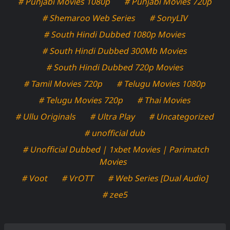
# Punjabi Movies 1080p
# Punjabi Movies 720p
# Shemaroo Web Series
# SonyLIV
# South Hindi Dubbed 1080p Movies
# South Hindi Dubbed 300Mb Movies
# South Hindi Dubbed 720p Movies
# Tamil Movies 720p
# Telugu Movies 1080p
# Telugu Movies 720p
# Thai Movies
# Ullu Originals
# Ultra Play
# Uncategorized
# unofficial dub
# Unofficial Dubbed | 1xbet Movies | Parimatch
Movies
# Voot
# VrOTT
# Web Series [Dual Audio]
# zee5