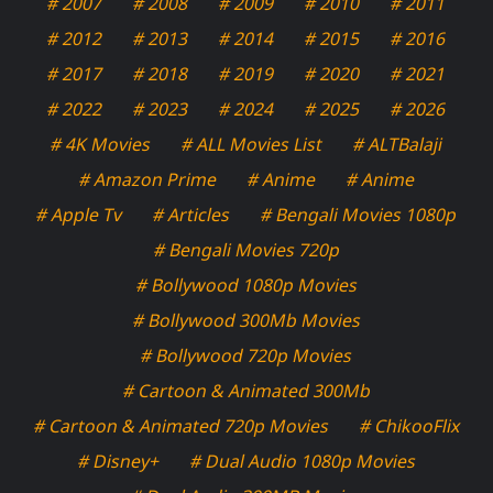
# 2007
# 2008
# 2009
# 2010
# 2011
# 2012
# 2013
# 2014
# 2015
# 2016
# 2017
# 2018
# 2019
# 2020
# 2021
# 2022
# 2023
# 2024
# 2025
# 2026
# 4K Movies
# ALL Movies List
# ALTBalaji
# Amazon Prime
# Anime
# Anime
# Apple Tv
# Articles
# Bengali Movies 1080p
# Bengali Movies 720p
# Bollywood 1080p Movies
# Bollywood 300Mb Movies
# Bollywood 720p Movies
# Cartoon & Animated 300Mb
# Cartoon & Animated 720p Movies
# ChikooFlix
# Disney+
# Dual Audio 1080p Movies