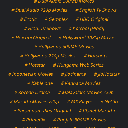
# Dual Audio 300MB Movies
# Dual Audio 720p Movies
# English Tv Shows
# Erotic
# Gemplex
# HBO Original
# Hindi Tv Shows
# hoichoi [Hindi]
# Hoichoi Original
# Hollywood 1080p Movies
# Hollywood 300MB Movies
# Hollywood 720p Movies
# Hotshots
# Hotstar
# Hungama Web Series
# Indonesian Movies
# jiocinema
# JioHotstar
# Kable one
# Kannada Movies
# Korean Drama
# Malayalam Movies 720p
# Marathi Movies 720p
# MX Player
# Netflix
# Paramount Plus Original
# Planet Marathi
# Primeflix
# Punjabi 300MB Movies