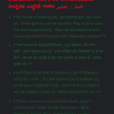
హెచ్చరిక: ಎಚ್ಚರಿಕೆ: সতর্কতা: انتباہ: , تحذير:
**All kinds of betting ads, gambling ads, spin win,
etc. These games can be harmful. Play at your own
risk and responsibility. They can be addictive and
cause significant financial loss. Please be cautious.**
**सभी प्रकार के सट्टेबाजी विज्ञापन, जुआ विज्ञापन, स्पिन विन,
आदि। इसमें नुकसान होता है। अपने जोखिम और जिम्मेदारी पर ये गेम
खेलें। यह लत लग सकती है और भारी नुकसान हो सकता है। कृपया
सतर्क रहें।**
**ਸਾਰੇ ਕਿਸਮ ਦੇ ਸੱਟੇਬਾਜ਼ੀ ਦੇ ਵਿਗਿਆਪਨ, ਜੂਏ ਦੇ ਵਿਗਿਆਪਨ,
ਸਪਿਨ ਵਿਨ, ਆਦਿ। ਇਹ ਗੇਮਾਂ ਨੁਕਸਾਨਦਾਹਕ ਹੋ ਸਕਦੀਆਂ ਹਨ।
ਆਪਣੇ ਜੋਖਮ ਤੇ ਜ਼ਿੰਮੇਵਾਰੀ ਤੇ ਖੇਡੋ। ਇਹਨਾਂ ਦੀ ਲਤ ਪੈ ਸਕਦੀ ਹੈ
ਅਤੇ ਵੱਡਾ ਨੁਕਸਾਨ ਹੋ ਸਕਦਾ ਹੈ। ਕਿਰਪਾ ਕਰਕੇ ਸਾਵਧਾਨ ਰਹੋ।**
**எல்லா வகையான சவால் விளம்பரங்கள், சூதாட்ட
விளம்பரங்கள், ஸ்பின் வெற்றி, போன்றவை. இந்த
விளையாட்டுக்கள் தீங்கு விளைவிக்கக்கூடியவை.