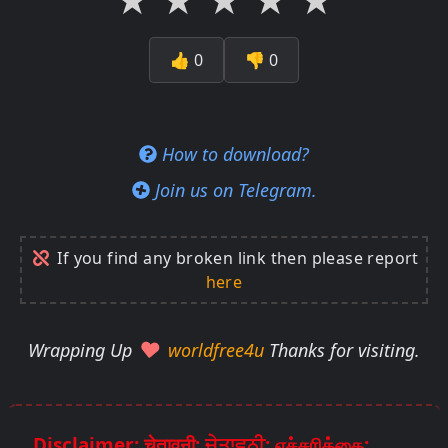
★
★
★
★
★
👍
0
👎
0
How to download?
Join us on Telegram.
If you find any broken link then please report
here
Wrapping Up
worldfree4u
Thanks for visiting.
Disclaimer: चेतावनी: ਚੇਤਾਵਨੀ: எச்சரிக்கை: